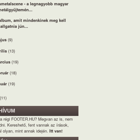
metalscene - a legnagyobb magyar
metálgyűjtemén...
album, amit mindenkinek meg kell
allgatnia jún...
jus
(9)
rilis
(13)
rcius
(19)
bruár
(18)
nuár
(19)
(11)
HÍVUM
 a régi FOOTER.HU? Megvan az is, nem
dni. Kereshető, fent vannak az írások,
l olyan, mint annak idején.
Itt van!