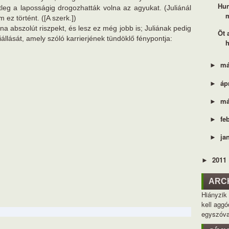
Hun
eg a laposságig drogozhatták volna az agyukat. (Juliánál
z történt. ([A szerk.])
abszolút riszpekt, és lesz ez még jobb is; Juliának pedig
Öt 
állását, amely szóló karrierjének tündöklő fénypontja:
h
má
►
áp
►
má
►
fe
►
ja
►
2011
►
ARC
Hiányzik
kell aggó
egyszóva