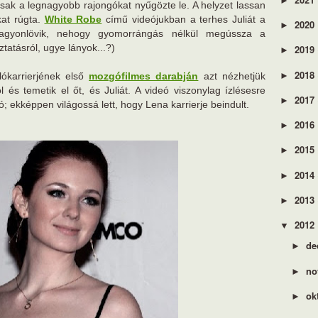
►
sak a legnagyobb rajongókat nyűgözte le. A helyzet lassan
kat rúgta.
White Robe
című videójukban a terhes Juliát a
2020
►
 agyonlövik, nehogy gyomorrángás nélkül megússza a
tatásról, ugye lányok...?)
2019
►
2018
►
lókarrierjének első
mozgófilmes darabján
azt nézhetjük
l és temetik el őt, és Juliát. A videó viszonylag ízlésesre
2017
►
; ekképpen világossá lett, hogy Lena karrierje beindult.
2016
►
2015
►
2014
►
2013
►
2012
▼
de
►
no
►
ok
►