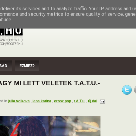
EZMIEZ?
IMPRESSZUM
SZERZŐI JOGOK
eliver its services and to analyze traffic. Your IP address and 
ormance and security metrics to ensure quality of service, gen
abuse.
SAD
EZMIEZ?
GY MI LETT VELETEK T.A.T.U.-
ed in
julia volkova
,
lena katina
,
orosz pop
,
t.A.T.u.
,
új dal