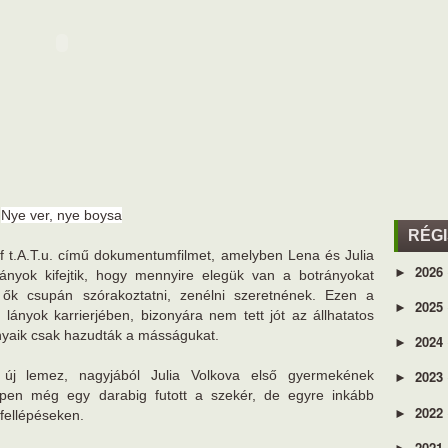
Nye ver, nye boysa
RÉG
 t.A.T.u. című dokumentumfilmet, amelyben Lena és Julia
2026
►
 lányok kifejtik, hogy mennyire elegük van a botrányokat
ők csupán szórakoztatni, zenélni szeretnének. Ezen a
2025
►
lányok karrierjében, bizonyára nem tett jót az állhatatos
ványaik csak hazudták a másságukat.
2024
►
 új lemez, nagyjából Julia Volkova első gyermekének
2023
►
éppen még egy darabig futott a szekér, de egyre inkább
2022
►
 fellépéseken.
2021