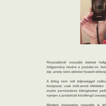
Rosszabbnál rosszabb dalokat hall
hölgyemény nevére a youtube-on. Azt
dal, amely némi áttörést hivatott előterj
A dolog nem volt teljességgel zsáku
középszar, csak imitt-amott ötlettelen
enyhe pornósztáros kilengéseket pedi
nyerjen a produkciót körüllengő üressé
Mindent összevetve rosszabb is le