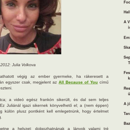
Foc
Hal
A V
i
Em
Ska
Sep
T
2012: Julia Volkova
Fes
gathatott végig az ember gyermeke, ha rákeresett a
án egyszer csak, megjelent az
All Because of You
című
Res
eszteni.
ü
tca; a videó egész frankón sikerült, és dal sem teljes
A j
. Ez Juliánál igazi sikernek könyvelhető el; a (nem éppen)
g külön plusz pontként kell emlegetnünk, hogy értelmet
Tar
g.
Ba
hetne a helyzet; dolgozhatnának a lányok valami tré