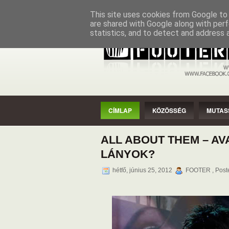
CÍMLAP
KÖZÖSSÉG
MUTASSAD
This site uses cookies from Google to d
are shared with Google along with perf
statistics, and to detect and address 
CÍMLAP
KÖZÖSSÉG
MUTAS
ALL ABOUT THEM – AVA
LÁNYOK?
hétfő, június 25, 2012
FOOTER , Post