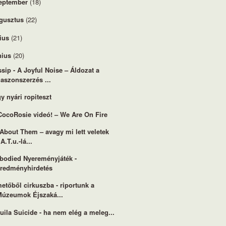
eptember
(18)
gusztus
(22)
lius
(21)
nius
(20)
sip - A Joyful Noise – Áldozat a
aszonszerzés ...
y nyári ropiteszt
CocoRosie videó! – We Are On Fire
 About Them – avagy mi lett veletek
.A.T.u.-lá...
odied Nyereményjáték -
eredményhirdetés
etőből cirkuszba - riportunk a
Múzeumok Éjszaká...
uila Suicide - ha nem elég a meleg...