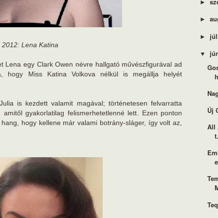
sz
►
au
►
jú
►
2012: Lena Katina
jú
▼
et Lena egy Clark Owen névre hallgató művészfigurával ad
Gos
a, hogy Miss Katina Volkova nélkül is megállja helyét
h
Nag
ulia is kezdett valamit magával; történetesen felvarratta
Új 
amitől gyakorlatilag felismerhetetlenné lett. Ezen ponton
 hang, hogy kellene már valami botrány-sláger, így volt az,
All
t
Emb
Tem
Teq