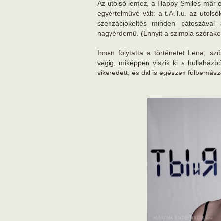
Az utolsó lemez, a Happy Smiles már c
egyértelművé vált: a t.A.T.u. az utolsó
szenzációkeltés minden pátoszával
nagyérdemű. (Ennyit a szimpla szórakoz
Innen folytatta a történetet Lena; szó
végig, miképpen viszik ki a hullaházbó
sikeredett, és dal is egészen fülbemászó