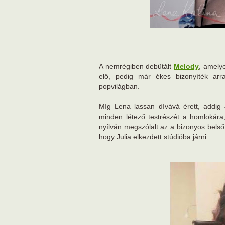
A nemrégiben debütált
Melody
, amely
elő, pedig már ékes bizonyíték arr
popvilágban.
Míg Lena lassan dívává érett, addig J
minden létező testrészét a homlokára, 
nyílván megszólalt az a bizonyos belső
hogy Julia elkezdett stúdióba járni.