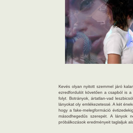
Kevés olyan nyitott szemmel járó kaland
ezredfordulót követően a csapból is 
folyt. Botrányok, ártatlan-vad leszbic
lányokat oly emlékezetessé. A két ének
hogy a fake-melegformáció évtizedekig 
másodhegedűs szerepét. A lányok né
próbálkozások eredményeit taglaljuk ala