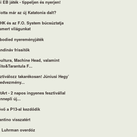
i EB játék - tippeljen és nyerjen!
lotta már az új Katatonia dalt?
HK és az F.O. System búcsúztatja
smert világunkat
bodied nyereményjáték
ndináv frissítők
ultura, Machine Head, valamint
ito&Tarantula F...
ztiválozz takarékosan! Júniusi Hegy’
kedvezmény...
tArt - 2 napos ingyenes fesztivállal
nnepli új...
övő a P13-al kezdődik
antino visszatért
z Luhrman overdóz