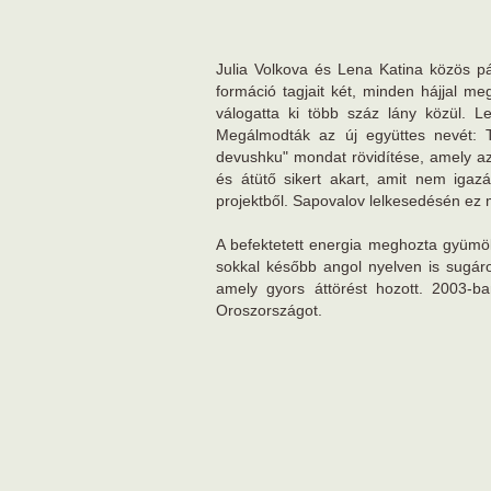
Julia Volkova és Lena Katina közös p
formáció tagjait két, minden hájjal m
válogatta ki több száz lány közül. L
Megálmodták az új együttes nevét: T
devushku" mondat rövidítése, amely azt 
és átütő sikert akart, amit nem igazá
projektből. Sapovalov lelkesedésén ez 
A befektetett energia meghozta gyümöl
sokkal később angol nyelven is sugár
amely gyors áttörést hozott. 2003-ba
Oroszországot.