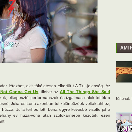
AMI 
or létezhet, akit tökéletesen elkerült t.A.T.u.-jelenség. Az
a
Not Gonna Get Us
, illetve az
All The Things She Said
sókok, elképesztő performanszok és izgalmas dalok tették a
történet. I
esnő, Julia és Lena azonban túl különbözőek voltak ahhoz,
húzza. Julia terhes lett, Lena egyre kevésbé viselte jól a
hány év húza-vona után szólókarrierbe kezdtek, ezen
nt.