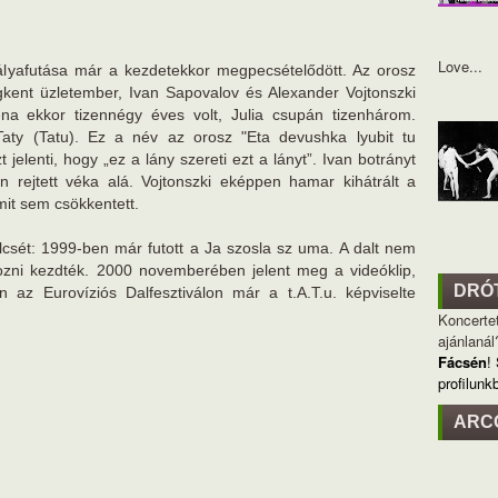
Love...
ályafutása már a kezdetekkor megpecsételődött. Az orosz
egkent üzletember, Ivan Sapovalov és Alexander Vojtonszki
ena ekkor tizennégy éves volt, Julia csupán tizenhárom.
aty (Tatu). Ez a név az orosz "Eta devushka lyubit tu
jelenti, hogy „ez a lány szereti ezt a lányt”. Ivan botrányt
n rejtett véka alá. Vojtonszki eképpen hamar kihátrált a
mit sem csökkentett.
csét: 1999-ben már futott a Ja szosla sz uma. A dalt nem
ozni kezdték. 2000 novemberében jelent meg a videóklip,
DRÓ
n az Eurovíziós Dalfesztiválon már a t.A.T.u. képviselte
Koncertet
ajánlanál
Fácsén
!
profilunk
ARC