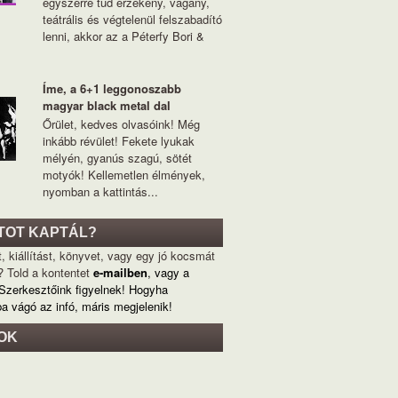
egyszerre tud érzékeny, vagány,
teátrális és végtelenül felszabadító
lenni, akkor az a Péterfy Bori &
Íme, a 6+1 leggonoszabb
magyar black metal dal
Őrület, kedves olvasóink! Még
inkább révület! Fekete lyukak
mélyén, gyanús szagú, sötét
motyók! Kellemetlen élmények,
nyomban a kattintás...
TOT KAPTÁL?
, kiállítást, könyvet, vagy egy jó kocsmát
? Told a kontentet
e-mailben
, vagy a
 Szerkesztőink figyelnek! Hogyha
ba vágó az infó, máris megjelenik!
OK