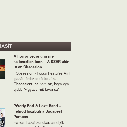
HASÍT
A horror végre újra mer
kellemetlen lenni - A SZER után
itt az Obsession
Obsession - Focus Features Ami
igazán érdekessé teszi az
Obsessiont, az nem az, hogy egy
újabb "vigyázz mit kívánsz"
...
Péterfy Bori & Love Band –
Felnőtt házibuli a Budapest
Parkban
Ha van hazai zenekar, amelyik