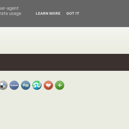
user-agent
erate usage
LEARN MORE
GOT IT