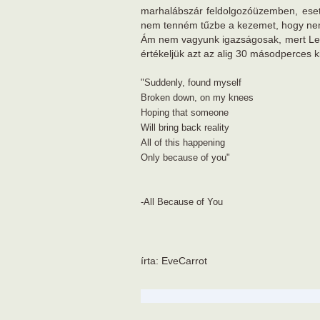
marhalábszár feldolgozóüzemben, esetl
nem tenném tűzbe a kezemet, hogy nem e
Ám nem vagyunk igazságosak, mert Lena 
értékeljük azt az alig 30 másodperces ki
"Suddenly, found myself
Broken down, on my knees
Hoping that someone
Will bring back reality
All of this happening
Only because of you"
-All Because of You
írta: EveCarrot