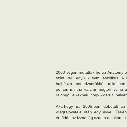
2003 végén mutatták be az Anatomy of
színt vall: egyikük sem leszbikus. A
hajhászó menedzserükből, miközben 
ponton mintha valami megtört volna a 
rajongói lelkeknek, hogy kiderült, bál
Akárhogy is, 2005-ben debütált az
világrajövetele után egy évvel. Ekk
érződött az izzadság szag a dalokon, a