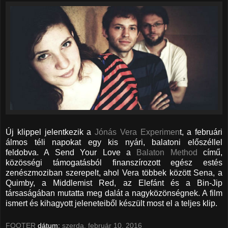
Új klippel jelentkezik a
Jónás Vera Experimen
t, a februári
álmos téli napokat egy kis nyári, balatoni előszéllel
feldobva. A Send Your Love a
Balaton Method
című,
közösségi támogatásból finanszírozott egész estés
zenészmoziban szerepelt, ahol Vera többek között Sena, a
Quimby, a Middlemist Red, az Elefánt és a Bin-Jip
társaságában mutatta meg dalát a nagyközönségnek. A film
ismert és kihagyott jeleneteiből készült most el a teljes klip.
FOOTER
dátum:
szerda, február 10, 2016