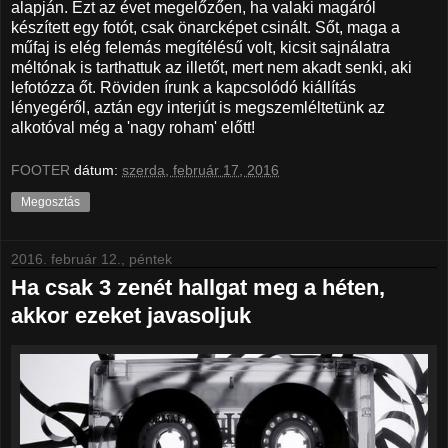
alapján. Ezt az évet megelőzően, ha valaki magáról
készített egy fotót, csak önarcképet csinált. Sőt, maga a
műfaj is elég felemás megítélésű volt, kicsit sajnálatra
méltónak is tarthattuk az illetőt, mert nem akadt senki, aki
lefotózza őt. Röviden írunk a kapcsolódó kiállítás
lényegéről, aztán egy interjút is megszemléltetünk az
alkotóval még a 'nagy roham' előtt!
FOOTER
dátum:
szerda, február 17, 2016
Megosztás
2016. február 12., péntek
Ha csak 3 zenét hallgat meg a héten,
akkor ezeket javasoljuk