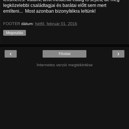
legközelebbi családtagjai és barátai előtt sem mert
említeni... Most azonban bizonyítékra leltünk!
FOOTER
dátum:
hétfő, február 01, 2016
Megosztás
‹
›
Főoldal
Internetes verzió megtekintése