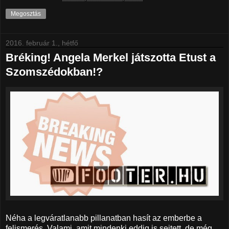
Megosztás
2016. február 1., hétfő
Bréking! Angela Merkel játszotta Etust a
Szomszédokban!?
Néha a legváratlanabb pillanatban hasít az emberbe a
felismerés. Valami, amit mindenki eddig is sejtett, de még