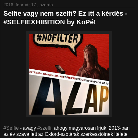
2016. február 17., szerda
Selfie vagy nem szelfi? Ez itt a kérdés -
#SELFIEXHIBITION by KoPé!
#Selfie
- avagy
#szelfi
, ahogy magyarosan írjuk, 2013-ban
az év szava lett az Oxford-szótárak szerkesztőinek ítélete