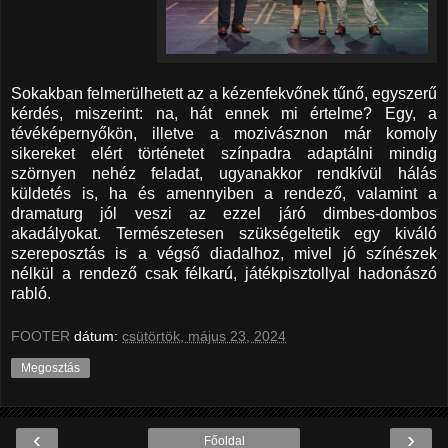
Sokakban felmerülhetett az a kézenfekvőnek tűnő, egyszerű
kérdés, miszerint: na, hát ennek mi értelme?
Egy, a
tévéképernyőkön, illetve a mozivásznon már komoly
sikereket elért történetet színpadra adaptálni mindig
szörnyen nehéz feladat, ugyanakkor rendkívül hálás
küldetés is, ha és amennyiben a rendező, valamint a
dramaturg jól veszi az ezzel járó dimbes-dombos
akadályokat. Természetesen szükségeltetik egy kiváló
szereposztás is a végső diadalhoz, mivel jó színészek
nélkül a rendező csak félkarú, játékpisztollyal hadonászó
rabló.
FOOTER
dátum:
csütörtök, május 23, 2024
Megosztás
‹
›
Főoldal