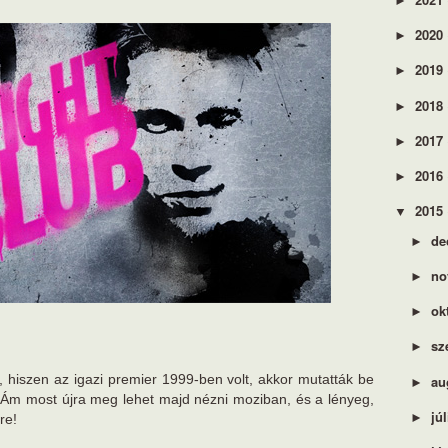
►
2020
►
2019
►
2018
►
2017
►
2016
►
2015
▼
de
►
no
►
ok
►
sz
►
ő, hiszen az igazi premier 1999-ben volt, akkor mutatták be
au
►
t. Ám most újra meg lehet majd nézni moziban, és a lényeg,
jú
►
re!