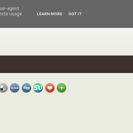
user-agent
erate usage
LEARN MORE
GOT IT