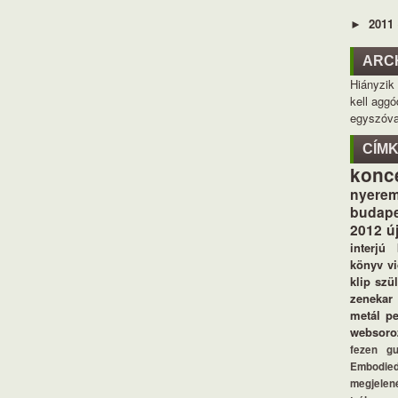
2011
►
ARC
Hiányzik
kell aggó
egyszóva
CÍM
konc
nyerem
budape
2012
ú
interjú
könyv
v
klip
szü
zenekar
metál
p
websoro
fezen
g
Embodie
megjelen