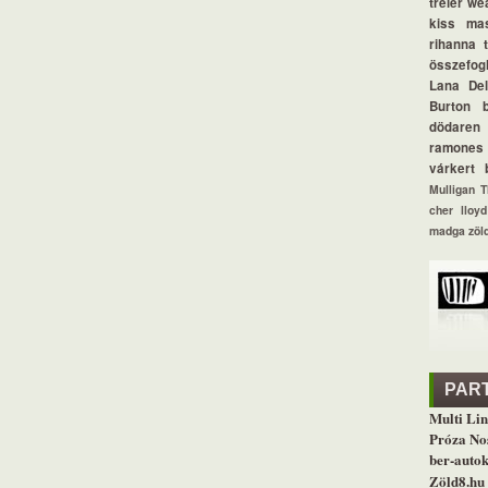
tréler
we
kiss
ma
rihanna
összefogl
Lana De
Burton
dödaren
ramones
várkert 
Mulligan
T
cher lloyd
madga
zöl
PAR
Multi Lin
Próza No
ber-autok
Zöld8.hu