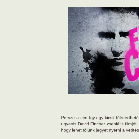
Persze a cím így egy kicsit félreérthet
ugyanis David Fincher zseniális filmjé
hogy lehet tőlünk jegyet nyerni a vetítés