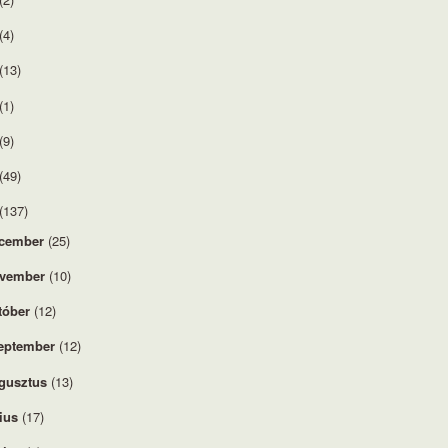
(4)
(13)
(1)
(9)
(49)
(137)
cember
(25)
vember
(10)
tóber
(12)
eptember
(12)
gusztus
(13)
lius
(17)