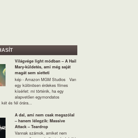
HASÍT
Világvége light módban – A Hail
Mary-küldetés, ami még saját
magát sem sietteti
kép - Amazon MGM Studios Van
egy különösen érdekes filmes
kísérlet: mi történik, ha egy
alapvetően egymondatos
 két és fél órára...
A dal, ami nem csak megszólal
– hanem lélegzik: Massive
Attack – Teardrop
Vannak számok, amiket nem