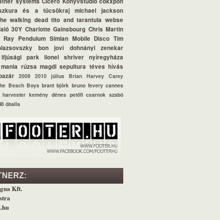
ather systems
Ciceró Könyvstúdió
cökxpon
szkura és a tücsökraj
michael jackson
the walking dead
tito and tarantula
webse
aló
30Y
Charlotte Gainsbourg
Chris Martin
l Ray
Pendulum
Simian Mobile Disco
Tim
blazsovszky
bon jovi
dohnányi zenekar
ifjúsági park
lionel shriver
nyíregyháza
 mania
rúzsa magdi
sepultura
téves hívás
bazár
2009
2010 július
Brian Harvey
Carey
he Beach Boys
brant björk
bruno fevery
cannes
harvester
kemény dénes
petőfi csarnok
szabó
d8
óballa
TNERZ:
gua Kft.
stra
.hu