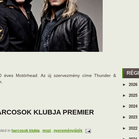
RÉG
a 40 éves Motörhead. Az új szervezmény címe Thunder &
k.
2026
►
2025
►
2024
►
ARCOSOK KLUBJA PREMIER
2023
►
2022
►
ted in
harcosok klubja
,
mozi
,
nyereményjáték
2021