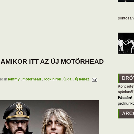
pontosan 
, AMIKOR ITT AZ ÚJ MOTÖRHEAD
DRÓ
ed in
lemmy
,
motörhead
,
rock n roll
,
új dal
,
új lemez
Koncertet
ajánlanál
Fácsén
!
profilunk
ARC