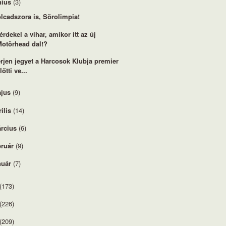
nius
(3)
lcadszora is, Sörolimpia!
 érdekel a vihar, amikor itt az új
Motörhead dal!?
rjen jegyet a Harcosok Klubja premier
lőtti ve...
jus
(9)
rilis
(14)
rcius
(6)
bruár
(9)
nuár
(7)
(173)
(226)
(209)