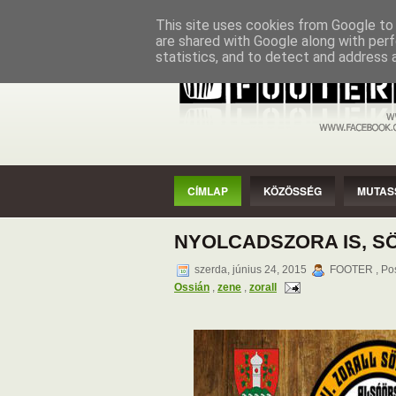
CÍMLAP
KÖZÖSSÉG
MUTASSAD
This site uses cookies from Google to d
are shared with Google along with perf
statistics, and to detect and address 
CÍMLAP
KÖZÖSSÉG
MUTAS
NYOLCADSZORA IS, S
szerda, június 24, 2015
FOOTER , Pos
Ossián
,
zene
,
zorall