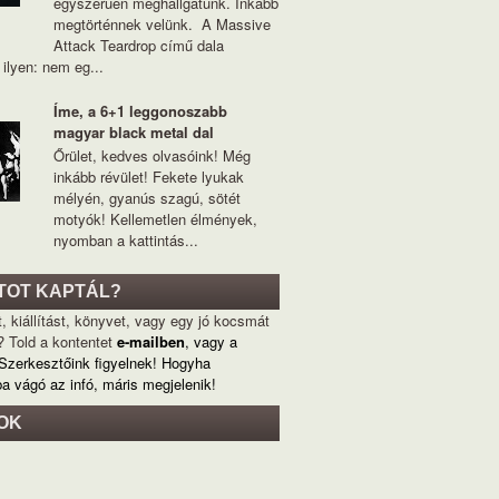
egyszerűen meghallgatunk. Inkább
megtörténnek velünk. A Massive
Attack Teardrop című dala
ilyen: nem eg...
Íme, a 6+1 leggonoszabb
magyar black metal dal
Őrület, kedves olvasóink! Még
inkább révület! Fekete lyukak
mélyén, gyanús szagú, sötét
motyók! Kellemetlen élmények,
nyomban a kattintás...
TOT KAPTÁL?
, kiállítást, könyvet, vagy egy jó kocsmát
? Told a kontentet
e-mailben
, vagy a
 Szerkesztőink figyelnek! Hogyha
ba vágó az infó, máris megjelenik!
OK