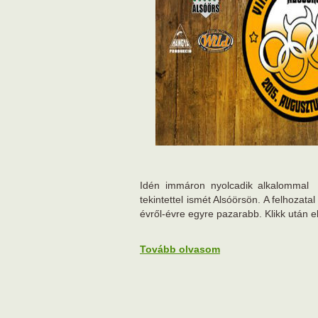
Idén immáron nyolcadik alkalommal r
tekintettel ismét Alsóörsön. A felhoza
évről-évre egyre pazarabb. Klikk után el
Tovább olvasom