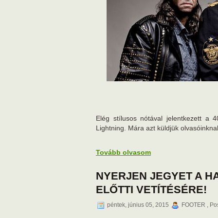
Elég stílusos nótával jelentkezett 
Lightning. Mára azt küldjük olvasóinkna
Tovább olvasom
NYERJEN JEGYET A H
ELŐTTI VETÍTÉSÉRE!
péntek, június 05, 2015
FOOTER , Pos