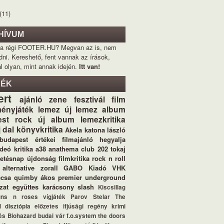
(11)
HÍVUM
 a régi FOOTER.HU? Megvan az is, nem
dni. Kereshető, fent vannak az írások,
l olyan, mint annak idején.
Itt van!
KÉK
ert
ajánló
zene
fesztivál
film
ényjáték
lemez
új lemez
album
st
rock
új album
lemezkritika
j dal
könyvkritika
Akela
katona lászló
budapest értékei
filmajánló
hegyalja
ideó
kritika
a38
anathema
club 202
tokaj
letésnap
újdonság
filmkritika
rock n roll
alternative
zorall
GABO Kiadó
VHK
ecsa
quimby
ákos
premier
underground
zat
együttes
karácsony
slash
Kiscsillag
uns n roses
vígjáték
Parov Stelar
The
d
disztópia
előzetes
ifjúsági regény
krimi
és
Biohazard
budai vár
f.o.system
the doors