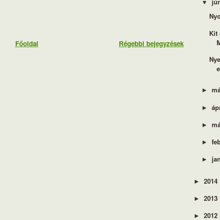
jú
▼
Nyo
Kit
Főoldal
Régebbi bejegyzések
Nye
e
má
►
áp
►
má
►
fe
►
ja
►
2014
►
2013
►
2012
►