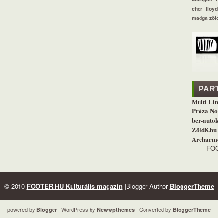
cher lloyd
madga
zöl
PAR
Multi Lin
Próza No
ber-autok
Zöld8.hu
Archarmo
FOO
© 2010
FOOTER.HU Kulturális magazin
|Blogger Author
BloggerTheme
powered by
| WordPress by
| Converted by
Blogger
Newwpthemes
BloggerTheme