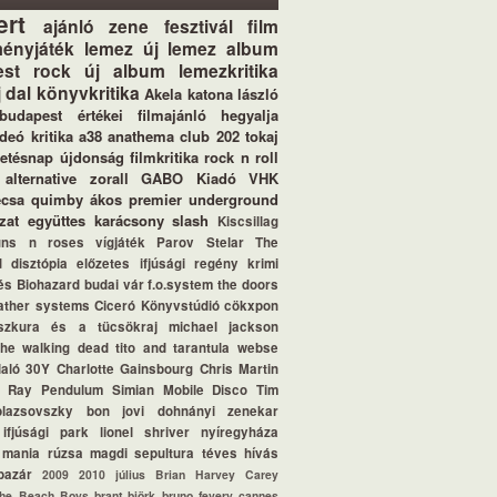
ert
ajánló
zene
fesztivál
film
ényjáték
lemez
új lemez
album
st
rock
új album
lemezkritika
j dal
könyvkritika
Akela
katona lászló
budapest értékei
filmajánló
hegyalja
ideó
kritika
a38
anathema
club 202
tokaj
letésnap
újdonság
filmkritika
rock n roll
alternative
zorall
GABO Kiadó
VHK
ecsa
quimby
ákos
premier
underground
zat
együttes
karácsony
slash
Kiscsillag
uns n roses
vígjáték
Parov Stelar
The
d
disztópia
előzetes
ifjúsági regény
krimi
és
Biohazard
budai vár
f.o.system
the doors
ather systems
Ciceró Könyvstúdió
cökxpon
szkura és a tücsökraj
michael jackson
the walking dead
tito and tarantula
webse
aló
30Y
Charlotte Gainsbourg
Chris Martin
l Ray
Pendulum
Simian Mobile Disco
Tim
blazsovszky
bon jovi
dohnányi zenekar
ifjúsági park
lionel shriver
nyíregyháza
 mania
rúzsa magdi
sepultura
téves hívás
bazár
2009
2010 július
Brian Harvey
Carey
he Beach Boys
brant björk
bruno fevery
cannes