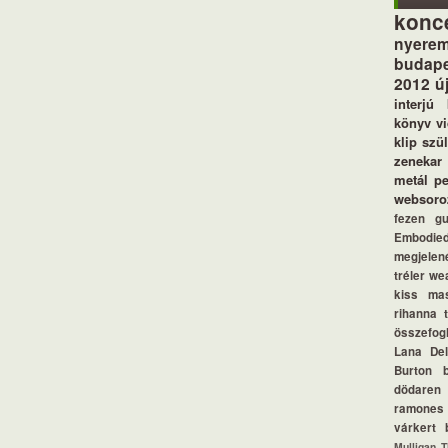
konc
nyerem
budape
2012
ú
interjú
könyv
v
klip
szü
zenekar
metál
p
websoro
fezen
g
Embodie
megjelen
tréler
we
kiss
ma
rihanna
összefogl
Lana De
Burton
dödaren
ramones
várkert 
Mulligan
T