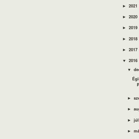
2021
►
2020
►
2019
►
2018
►
2017
►
2016
▼
de
▼
Égi
P
sz
►
au
►
jú
►
má
►