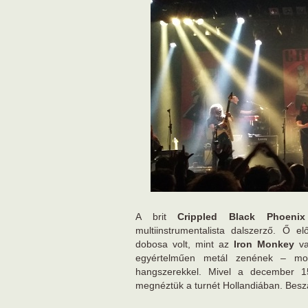
A brit
Crippled Black Phoen
multiinstrumentalista dalszerző. Ő e
dobosa volt, mint az
Iron Monkey
va
egyértelműen metál zenének – monu
hangszerekkel. Mivel a december 15
megnéztük a turnét Hollandiában. Beszá