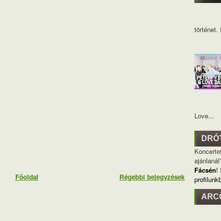
történet. I
Love...
DRÓ
Koncertet
ajánlanál
Fácsén
!
Főoldal
Régebbi bejegyzések
profilunk
ARC