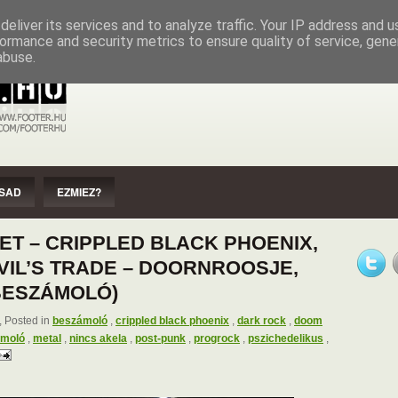
EZMIEZ?
IMPRESSZUM
SZERZŐI JOGOK
eliver its services and to analyze traffic. Your IP address and 
ormance and security metrics to ensure quality of service, gen
abuse.
SAD
EZMIEZ?
KET – CRIPPLED BLACK PHOENIX,
EVIL’S TRADE – DOORNROOSJE,
BESZÁMOLÓ)
 Posted in
beszámoló
,
crippled black phoenix
,
dark rock
,
doom
ámoló
,
metal
,
nincs akela
,
post-punk
,
progrock
,
pszichedelikus
,