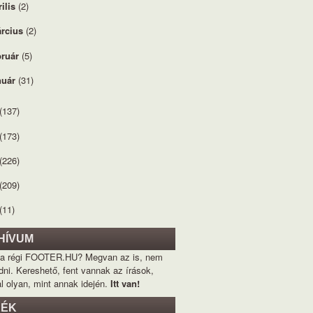
rilis
(2)
rcius
(2)
bruár
(5)
nuár
(31)
(137)
(173)
(226)
(209)
(11)
HÍVUM
 a régi FOOTER.HU? Megvan az is, nem
dni. Kereshető, fent vannak az írások,
l olyan, mint annak idején.
Itt van!
KÉK