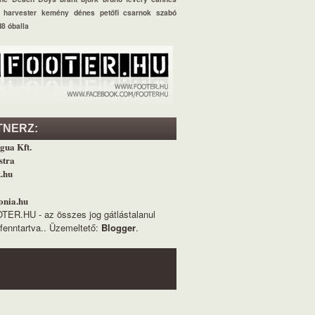
harvester
kemény dénes
petőfi csarnok
szabó
d8
óballa
TNERZ:
gua Kft.
stra
.hu
nia.hu
TER.HU - az összes jog gátlástalanul
fenntartva.. Üzemeltető:
Blogger
.