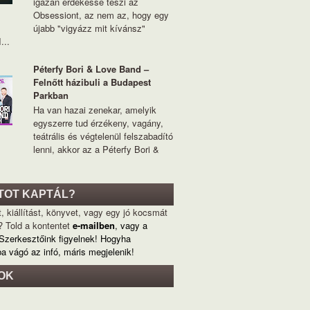
igazán érdekessé teszi az
Obsessiont, az nem az, hogy egy
újabb "vigyázz mit kívánsz"
...
Péterfy Bori & Love Band –
Felnőtt házibuli a Budapest
Parkban
Ha van hazai zenekar, amelyik
egyszerre tud érzékeny, vagány,
teátrális és végtelenül felszabadító
lenni, akkor az a Péterfy Bori &
TOT KAPTÁL?
, kiállítást, könyvet, vagy egy jó kocsmát
? Told a kontentet
e-mailben
, vagy a
 Szerkesztőink figyelnek! Hogyha
ba vágó az infó, máris megjelenik!
OK