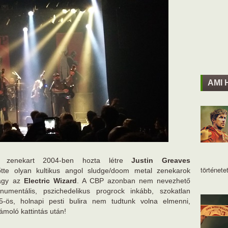
AMI 
ix
zenekart 2004-ben hozta létre
Justin Greaves
történetet
lőtte olyan kultikus angol sludge/doom metal zenekarok
gy az
Electric Wizard
. A CBP azonban nem nevezhető
mentális, pszichedelikus progrock inkább, szokatlan
-ös, holnapi pesti bulira nem tudtunk volna elmenni,
moló kattintás után!