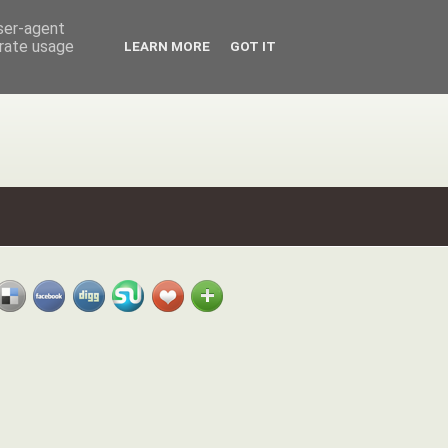
user-agent
erate usage
LEARN MORE
GOT IT