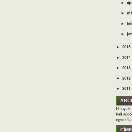
áp
►
má
►
fe
►
ja
►
2015
►
2014
►
2013
►
2012
►
2011
►
ARC
Hiányzik
kell aggó
egyszóva
CÍM