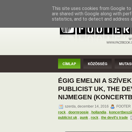
CÍMLAP
KÖZÖSSÉG
MUTASSAD
This site uses cookies from Google to d
are shared with Google along with perf
statistics, and to detect and address 
CÍMLAP
KÖZÖSSÉG
MUTAS
ÉGIG EMELNI A SZÍVE
PUBLICIST UK, THE D
NIJMEGEN (KONCERT
szerda, december 14, 2016
FOOTER ,
rock
,
doornroosje
,
hollandia
,
koncertbesz
publicist uk
,
punk
,
rock
,
the devil's trade