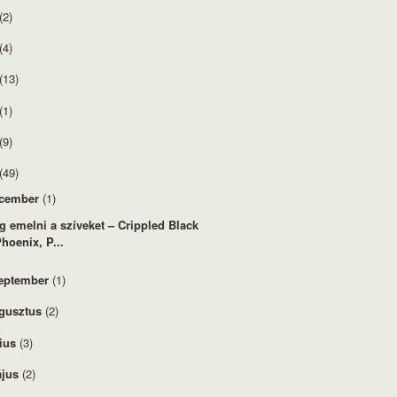
(2)
(4)
(13)
(1)
(9)
(49)
cember
(1)
g emelni a szíveket – Crippled Black
hoenix, P...
eptember
(1)
gusztus
(2)
lius
(3)
jus
(2)