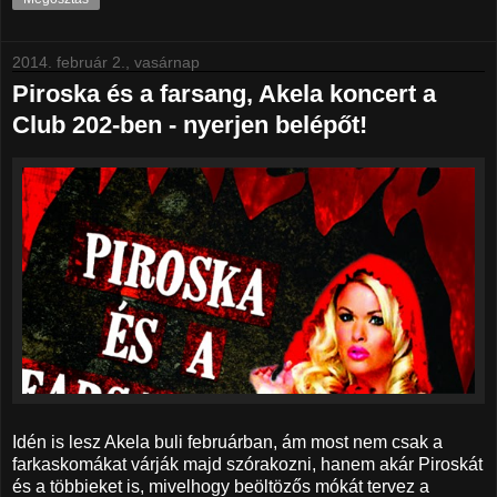
2014. február 2., vasárnap
Piroska és a farsang, Akela koncert a
Club 202-ben - nyerjen belépőt!
Idén is lesz Akela buli februárban, ám most nem csak a
farkaskomákat várják majd szórakozni, hanem akár Piroskát
és a többieket is, mivelhogy beöltözős mókát tervez a