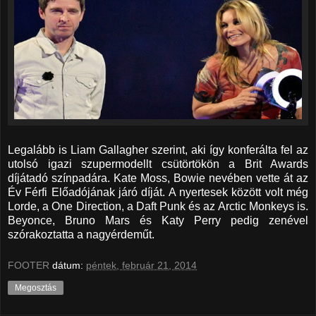
Legalább is Liam Gallagher szerint, aki így konferálta fel az
utolsó igazi szupermodellt csütörtökön a Brit Awards
díjátadó színpadára. Kate Moss, Bowie nevében vette át az
Év Férfi Előadójának járó díját. A nyertesek között volt még
Lorde, a One Direction, a Daft Punk és az Arctic Monkeys is.
Beyonce, Bruno Mars és Katy Perry pedig zenével
szórakoztatta a nagyérdeműt.
FOOTER
dátum:
péntek, február 21, 2014
Megosztás