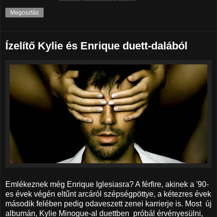
Megosztás
Ízelítő Kylie és Enrique duett-dalából
Emlékeznek még Enrique Iglesiasra? A férfire, akinek a '90-
es évek végén eltűnt arcáról szépségpöttye, a kétezres évek
második felében pedig odaveszett zenei karrierje is. Most új
albumán, Kylie Minogue-al duettben próbál érvényesülni,