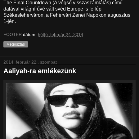
The Final Countdown (A végső visszaszámlálás) című
dalával világhírűvé vált svéd Europe is fellép
Székesfehérváron, a Fehérvári Zenei Napokon augusztus
1-jén.
FOOTER
dátum:
hétfő, február 24, 2014
Megosztás
2014. február 22., szombat
Aaliyah-ra emlékezünk