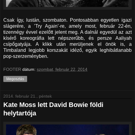
Csak így, lustán, szombaton. Pontosabban egyetlen igazi
slágerére, a ’Try Again’-re, amely most, február 22-én,
tizennégy évvel ezelőtt jelent meg. A dalnál egyedül az azt
kísérő koreográfia lett népszerűbb, és persze Aaliyah
csípőgatyája. A klikk után merüljenek el önök is, a
Timbaland legjobb korszakát idéző, egyik leghibátlanabb
pop-szerzeményben.
FOOTER
dátum:
szombat, február 22, 2014
Megosztás
2014. február 21., péntek
Kate Moss lett David Bowie földi
helytartója