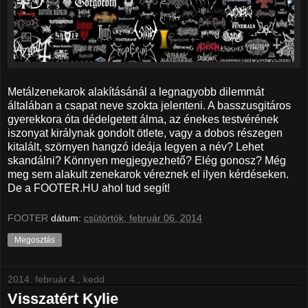
Metálzenekarok alakításánál a legnagyobb dilemmát
általában a csapat neve szokta jelenteni. A basszusgitáros
gyerekkora óta dédelgetett álma, az énekes testvérének
iszonyat királynak gondolt ötlete, vagy a dobos részegen
kitalált, szörnyen hangzó ideája legyen a név? Lehet
skandálni? Könnyen megjegyezhető? Elég gonosz? Még
meg sem alakult zenekarok véreznek el ilyen kérdéseken.
De a FOOTER.HU ahol tud segít!
FOOTER
dátum:
csütörtök, február 06, 2014
Megosztás
2014. február 4., kedd
Visszatért Kylie