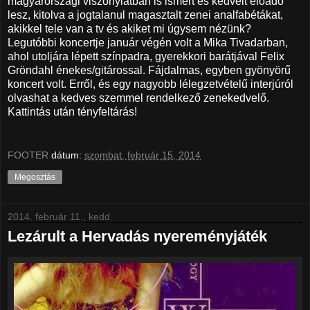
magyarországi viszonylatban is ismert és kedvelt előadó
lesz, kitolva a jogtalanul magasztalt zenei analfabétákat,
akikkel tele van a tv és akiket mi úgysem nézünk?
Legutóbbi koncertje január végén volt a Mika Tivadarban,
ahol utoljára lépett színpadra, gyerekkori barátjával Felix
Gröndahl énekes/gitárossal. Fájdalmas, egyben gyönyörű
koncert volt. Erről, és egy nagyobb lélegzetvételű interjúról
olvashat a kedves szemmel rendelkező zenekedvelő.
Kattintás után tényfeltárás!
FOOTER
dátum:
szombat, február 15, 2014
Megosztás
2014. február 11., kedd
Lezárult a Hervadás nyereményjáték