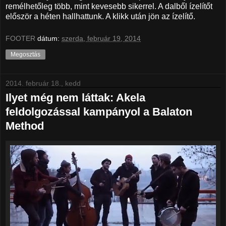
remélhetőleg több, mint kevesebb sikerrel. A dalből ízelítőt
először a héten hallhattunk. A klikk után jön az ízelítő.
FOOTER
dátum:
szerda, február 19, 2014
Megosztás
2014. február 18., kedd
Ilyet még nem láttak: Akela
feldolgozással kampányol a Balaton
Method