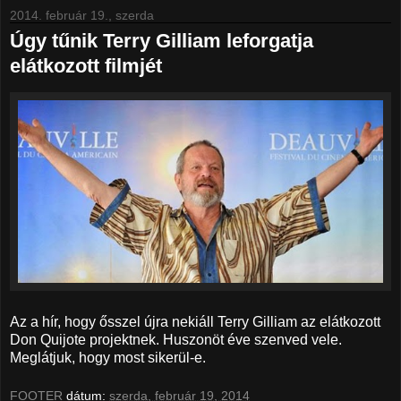
2014. február 19., szerda
Úgy tűnik Terry Gilliam leforgatja
elátkozott filmjét
Az a hír, hogy ősszel újra nekiáll Terry Gilliam az elátkozott
Don Quijote projektnek. Huszonöt éve szenved vele.
Meglátjuk, hogy most sikerül-e.
FOOTER
dátum:
szerda, február 19, 2014