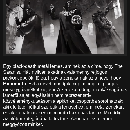
Egy black-death metál lemez, aminek az a címe, hogy The
Satanist. Hát, nyilván akadnak valamennyire jogos
prekoncepciók, főleg, hogy a zenekarnak az a neve, hogy
Behemoth
. Ezt a nevet mondjuk még mindig alig tudjuk
mosolygás nélkül kiejteni. A zenekar eddigi munkásságának
ismerői saját, egyáltalán nem reprezentatív
közvéleménykutatásom alapján két csoportba sorolhatóak:
akik feltétel nélkül szeretik a lengyel extrém metál zenekart,
és akik unalmas, semmitmondó hakninak tartják. Mi eddig
az utóbbi kategóriába tartoztunk. Azonban ez a lemez
meggyőzött minket.