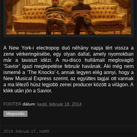
A New York-i electropop duó néhány napja tért vissza a
zene vérkeringésébe, egy olyan dallal, amely nyomokban
már a tavaszt idézi. A nu-disco hullámait meglovagló
’Savior’ igazi meglepetése február havának. Aki még nem
ismerné a ’The Knocks’-t, annak legyen elég annyi, hogy a
New Musical Express szerint, az együttes tagjai ott vannak
a ma létező húsz legjobb zenei producer között a világon. A
klikk után jön a Savior.
FOOTER
dátum:
kedd, február 18, 2014
Megosztás
2014. február 17., hétfő