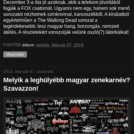
December 3-a óta jó azoknak, akik a telekom jóvoltából
fogják a FOX csatornát. Ugyanis nem egy, hanem sok menő
sorozatot nézhetnek szinkronnal, karosszékből. A kínálatból
egyértelműen a The Walking Dead sorozat a
legérdekesebb: lesz magyar hang, borzongás, nemzeti
átélés. A részletekért vonszolják velünk oszló(?) lábirkáikat!
FOOTER
dátum:
péntek, február 07, 2014
Megosztás
2014. február 6., csütörtök
Melyik a leghülyébb magyar zenekarnév?
Szavazzon!