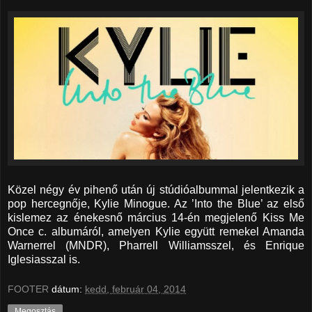
Közel négy év pihenő után új stúdióalbummal jelentkezik a
pop hercegnője, Kylie Minogue. Az ’Into the Blue’ az első
kislemez az énekesnő március 14-én megjelenő Kiss Me
Once c. albumáról, amelyen Kylie együtt remekel Amanda
Warnerrel (MNDR), Pharrell Williamsszel, és Enrique
Iglesiasszal is.
FOOTER
dátum:
kedd, február 04, 2014
Megosztás