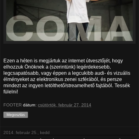
Ezen a héten is megjártuk az internet útvesztőjét, hogy
elhozzuk Önöknek a (szerintünk) legérdekesebb,
legcsapatósabb, vagy éppen a legcukibb audi- és vizuális
élményeket az elektronikus zenei szférából, és persze
mindezt az ingyen letölthető/streamelhető fajtából. Tessék
fülelni!
FOOTER
dátum:
csütörtök, február 27, 2014
Megosztás
2014. február 25., kedd