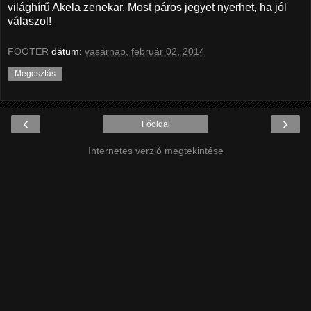
világhírű Akela zenekar. Most páros jegyet nyerhet, ha jól
válaszol!
FOOTER
dátum:
vasárnap, február 02, 2014
Megosztás
‹
›
Főoldal
Internetes verzió megtekintése