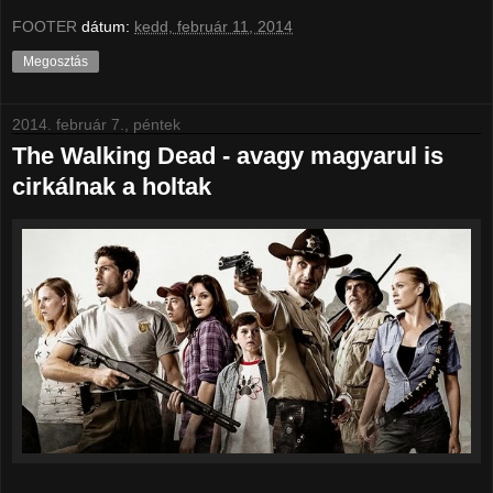
FOOTER
dátum:
kedd, február 11, 2014
Megosztás
2014. február 7., péntek
The Walking Dead - avagy magyarul is
cirkálnak a holtak