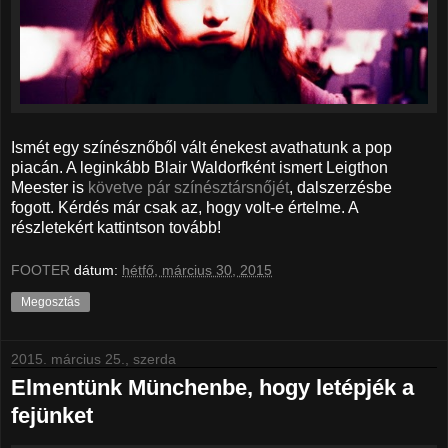
Ismét egy színésznőből vált énekest avathatunk a pop
piacán. A leginkább Blair Waldorfként ismert Leigthon
Meester is
követve pár színésztársnőjét
, dalszerzésbe
fogott. Kérdés már csak az, hogy volt-e értelme. A
részletekért kattintson tovább!
FOOTER
dátum:
hétfő, március 30, 2015
Megosztás
2015. március 25., szerda
Elmentünk Münchenbe, hogy letépjék a
fejünket