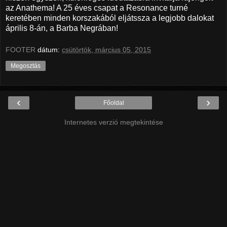
az Anathema! A 25 éves csapat a Resonance turné
keretében minden korszakából eljátssza a legjobb dalokat
április 8-án, a Barba Negrában!
FOOTER
dátum:
csütörtök, március 05, 2015
Megosztás
‹
›
Főoldal
Internetes verzió megtekintése