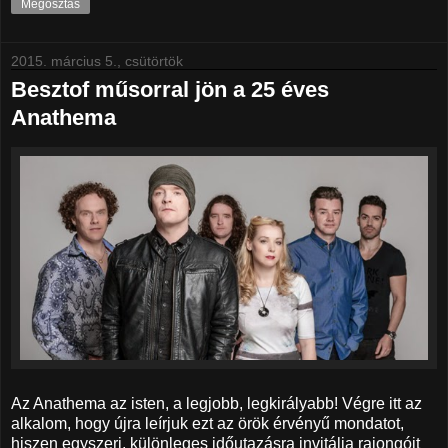
Megosztás
2015. március 5., csütörtök
Besztof műsorral jön a 25 éves
Anathema
Az Anathema az isten, a legjobb, legkirályabb! Végre itt az
alkalom, hogy újra leírjuk ezt az örök érvényű mondatot,
hiszen egyszeri, különleges időutazásra invitálja rajongóit