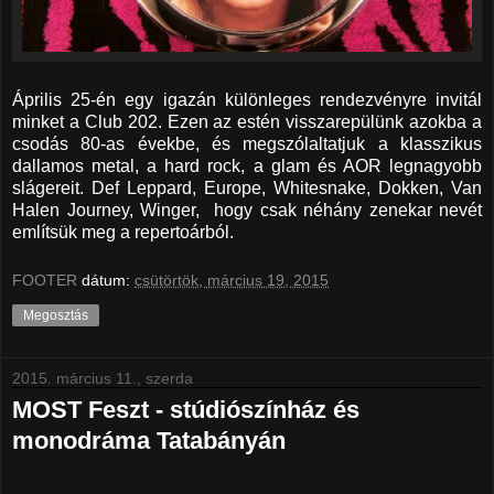
Április 25-én egy igazán különleges rendezvényre invitál
minket a Club 202. Ezen az estén visszarepülünk azokba a
csodás 80-as évekbe, és megszólaltatjuk a klasszikus
dallamos metal, a hard rock, a glam és AOR legnagyobb
slágereit. Def Leppard, Europe, Whitesnake, Dokken, Van
Halen Journey, Winger, hogy csak néhány zenekar nevét
említsük meg a repertoárból.
FOOTER
dátum:
csütörtök, március 19, 2015
Megosztás
2015. március 11., szerda
MOST Feszt - stúdiószínház és
monodráma Tatabányán