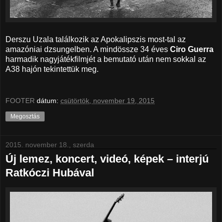
Derszu Uzala találkozik az Apokalipszis most-tal az
amazóniai dzsungelben. A mindössze 34 éves
Ciro Guerra
harmadik nagyjátékfilmjét a bemutató után nem sokkal az
A38 hajón tekintettük meg.
FOOTER
dátum:
csütörtök, november 19, 2015
Megosztás
2015. november 18., szerda
Új lemez, koncert, videó, képek – interjú
Ratkóczi Hubával