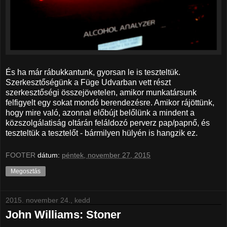
És ha már rábukkantunk, gyorsan le is teszteltük.
Szerkesztőségünk a Füge Udvarban vett részt
szerkesztőségi összejövetelen, amikor munkatársunk
felfigyelt egy sokat mondó berendezésre. Amikor rájöttünk,
hogy mire való, azonnal előbújt belőlünk a mindent a
közszolgálatiság oltárán feláldozó perverz pap/papnő, és
teszteltük a tesztelőt - bármilyen hülyén is hangzik ez.
FOOTER
dátum:
péntek, november 27, 2015
Megosztás
2015. november 24., kedd
John Williams: Stoner