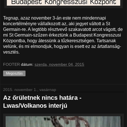
Tegnap, azaz november 3-án este nem mindennapi
koncertélményre vállalkozott az, aki jegyet váltott a St
Germain-re. A legtöbb résztvevő szakavatott arcot vágott, de
mi St Germain-szűzen érkeztünk a Budapest Kongresszusi
Központba, hogy átessünk a tűzkeresztségen. Tartsanak
velünk, és mi elmondjuk, hogyan is esett ez az ártatlanság-
vesztés.
FOOTER
dátum:
szerda, november 04, 2015
Megosztás
2015. november 1., vasárnap
Az őrületnek nincs határa -
Lwas/Volkanos interjú