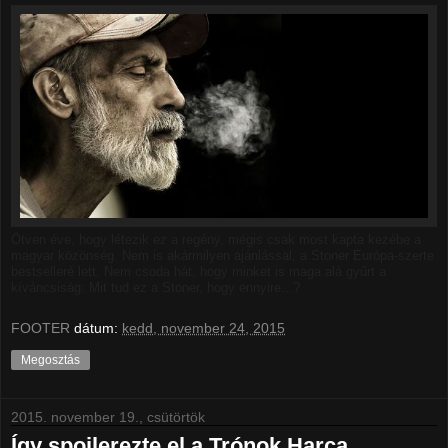
Ötven éve, hogy létezik ez a regény, mégis csak most kapta kezébe a
magyar közönség. Nem is akármilyen ajánlással, a Stoner Európa-szerte
bestselleré lett. Nem csoda hát, hogy minket is maga alá gyűrt a
kíváncsiság: Mit tud ez a Stoner, hogy ennyire...?
FOOTER
dátum:
kedd, november 24, 2015
Megosztás
2015. november 19., csütörtök
Így spoilerezte el a Trónok Harca