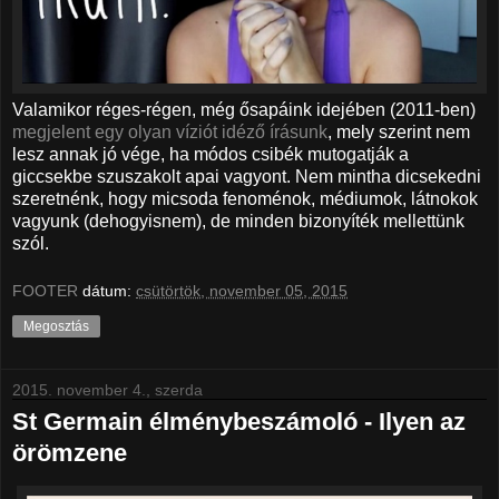
Valamikor réges-régen, még ősapáink idejében (2011-ben)
megjelent egy olyan víziót idéző írásunk
, mely szerint nem
lesz annak jó vége, ha módos csibék mutogatják a
giccsekbe szuszakolt apai vagyont. Nem mintha dicsekedni
szeretnénk, hogy micsoda fenoménok, médiumok, látnokok
vagyunk (dehogyisnem), de minden bizonyíték mellettünk
szól.
FOOTER
dátum:
csütörtök, november 05, 2015
Megosztás
2015. november 4., szerda
St Germain élménybeszámoló - Ilyen az
örömzene