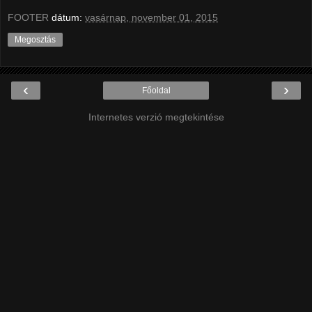
FOOTER
dátum:
vasárnap, november 01, 2015
Megosztás
‹
›
Főoldal
Internetes verzió megtekintése