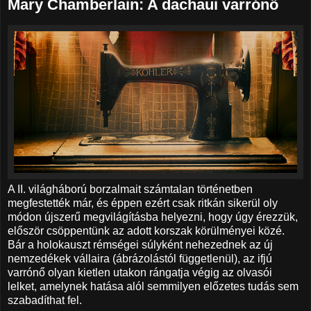
Mary Chamberlain: A dachaui varrónő
A II. világháború borzalmait számtalan történetben
megfestették már, és éppen ezért csak ritkán sikerül oly
módon újszerű megvilágításba helyezni, hogy úgy érezzük,
először csöppentünk az adott korszak körülményei közé.
Bár a holokauszt rémségei súlyként nehezednek az új
nemzedékek vállaira (ábrázolástól függetlenül), az ifjú
varrónő olyan kietlen utakon rángatja végig az olvasói
lelket, amelynek hatása alól semmilyen előzetes tudás sem
szabadíthat fel.