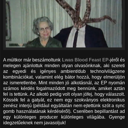
A múltkor már beszámoltunk
Lwas Blood Feast EP
-jéről és
melegen ajánlottuk minden olyan olvasónknak, aki szereti
az egyedi és igényes ambient/dub techno/világzene
kombinációkat, valamint elég bátor hozzá, hogy elmerüljön
az ismeretlenbe. Mint minden jó alkotásnál, az EP nyomán
számos kérdés fogalmazódott meg bennünk, amiket aztán
fel is tettünk. Az alkotó pedig volt olyan jófej, hogy válaszolt.
Kössék fel a gatyát, ez nem egy szokványos elektronikus
zenész interjú (például egyáltalán nem ejtettünk szót a sync
gomb használatának kérdéséről). Cserében bepillantást ad
egy különleges producer különleges világába. Gyenge
idegzetűeknek nem javasoljuk!