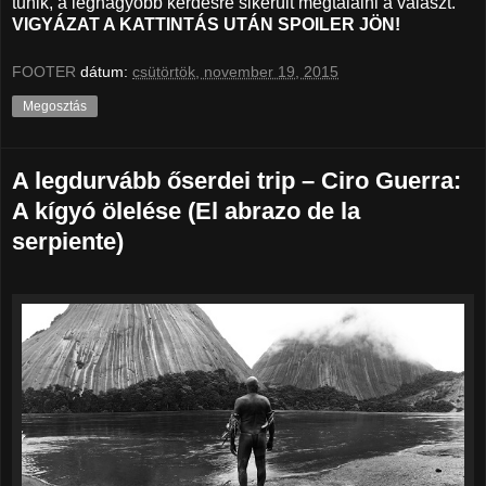
tűnik, a legnagyobb kérdésre sikerült megtalálni a választ.
VIGYÁZAT A KATTINTÁS UTÁN SPOILER JÖN!
FOOTER
dátum:
csütörtök, november 19, 2015
Megosztás
A legdurvább őserdei trip – Ciro Guerra:
A kígyó ölelése (El abrazo de la
serpiente)