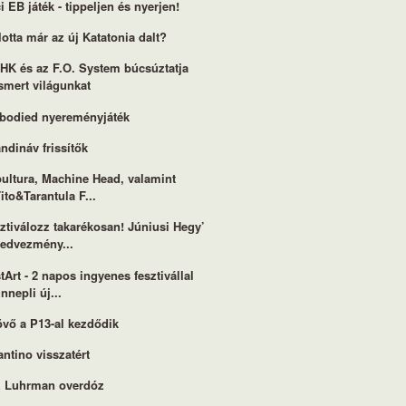
i EB játék - tippeljen és nyerjen!
lotta már az új Katatonia dalt?
HK és az F.O. System búcsúztatja
smert világunkat
bodied nyereményjáték
ndináv frissítők
ultura, Machine Head, valamint
ito&Tarantula F...
ztiválozz takarékosan! Júniusi Hegy’
kedvezmény...
tArt - 2 napos ingyenes fesztivállal
nnepli új...
övő a P13-al kezdődik
antino visszatért
z Luhrman overdóz