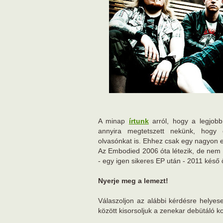
A minap
írtunk
arról, hogy a legjob
annyira megtetszett nekünk, hogy 
olvasónkat is. Ehhez csak egy nagyon eg
Az Embodied 2006 óta létezik, de nem 
- egy igen sikeres EP után - 2011 késő 
Nyerje meg a lemezt!
Válaszoljon az alábbi kérdésre helyese
között kisorsoljuk a zenekar debütáló ko