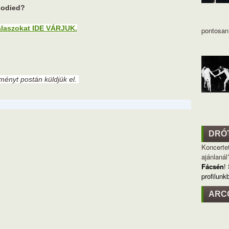
bodied?
álaszokat IDE VÁRJUK.
pontosan 
eményt postán küldjük el.
DRÓ
Koncertet
ajánlanál
Fácsén
!
profilunk
ARC