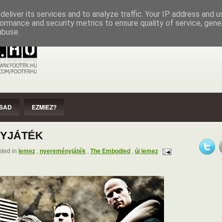
EZMIEZ?
IMPRESSZUM
SZERZŐI JOGOK
eliver its services and to analyze traffic. Your IP address and 
ormance and security metrics to ensure quality of service, gen
abuse.
SAD
EZMIEZ?
YJÁTÉK
ted in
lemez
,
nyereményjáték
,
The Embodied
,
új lemez