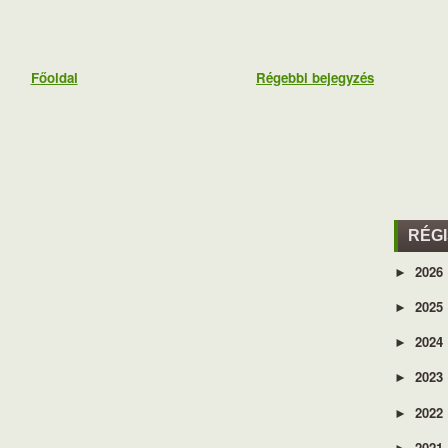
Főoldal
Régebbi bejegyzés
RÉG
2026
►
2025
►
2024
►
2023
►
2022
►
2021