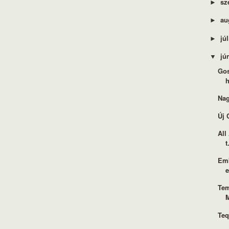
sz
►
au
►
jú
►
jú
▼
Gos
h
Nag
Új 
All
t
Emb
Tem
Teq