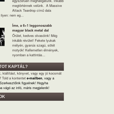
egyszerűen meghallgatunk. Inkább
megtörténnek velünk. A Massive
Attack Teardrop című dala
ilyen: nem eg...
Íme, a 6+1 leggonoszabb
magyar black metal dal
Őrület, kedves olvasóink! Még
inkább révület! Fekete lyukak
mélyén, gyanús szagú, sötét
motyók! Kellemetlen élmények,
nyomban a kattintás...
TOT KAPTÁL?
, kiállítást, könyvet, vagy egy jó kocsmát
? Told a kontentet
e-mailben
, vagy a
 Szerkesztőink figyelnek! Hogyha
ba vágó az infó, máris megjelenik!
OK