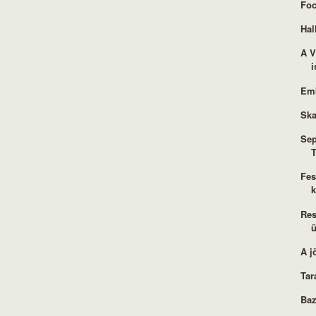
Foc
Hal
A V
i
Em
Ska
Sep
T
Fes
Res
ü
A j
Tar
Ba