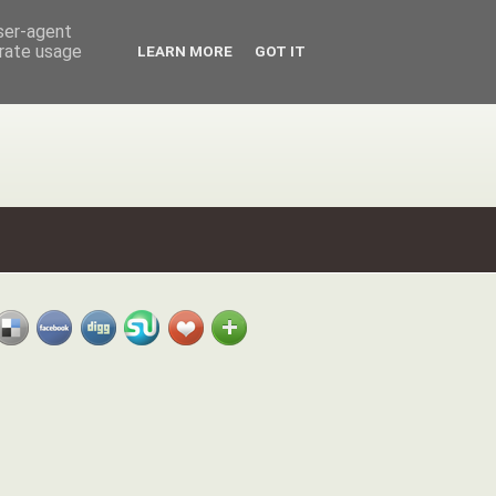
user-agent
erate usage
LEARN MORE
GOT IT