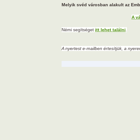
Melyik svéd városban alakult az Em
A v
Némi segítséget
itt lehet találni
.
A nyertest e-mailben értesítjük, a nyer