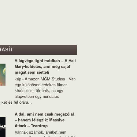
HASÍT
Világvége light módban – A Hail
Mary-küldetés, ami még saját
magát sem sietteti
kép - Amazon MGM Studios Van
egy különösen érdekes filmes
kísérlet: mi történik, ha egy
alapvetően egymondatos
 két és fél órára...
A dal, ami nem csak megszólal
– hanem lélegzik: Massive
Attack – Teardrop
Vannak számok, amiket nem