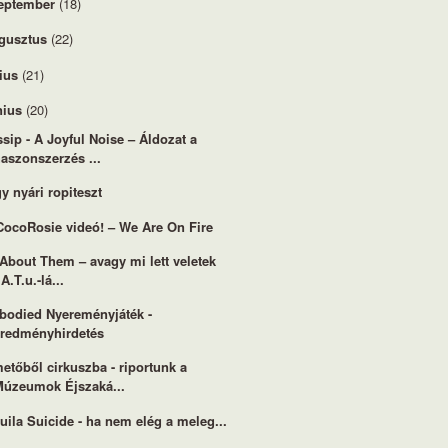
eptember
(18)
gusztus
(22)
lius
(21)
nius
(20)
sip - A Joyful Noise – Áldozat a
aszonszerzés ...
y nyári ropiteszt
CocoRosie videó! – We Are On Fire
 About Them – avagy mi lett veletek
.A.T.u.-lá...
odied Nyereményjáték -
eredményhirdetés
etőből cirkuszba - riportunk a
Múzeumok Éjszaká...
uila Suicide - ha nem elég a meleg...