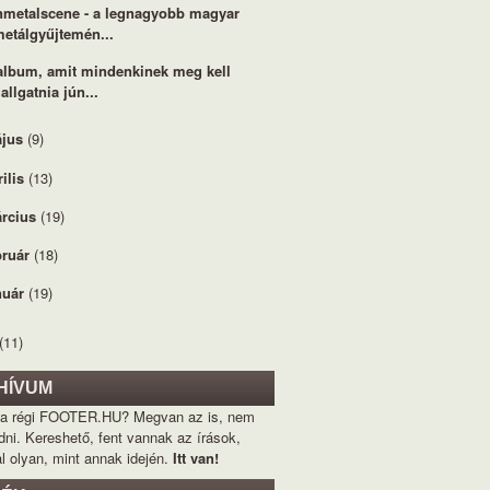
metalscene - a legnagyobb magyar
metálgyűjtemén...
album, amit mindenkinek meg kell
allgatnia jún...
jus
(9)
rilis
(13)
rcius
(19)
bruár
(18)
nuár
(19)
(11)
HÍVUM
 a régi FOOTER.HU? Megvan az is, nem
dni. Kereshető, fent vannak az írások,
l olyan, mint annak idején.
Itt van!