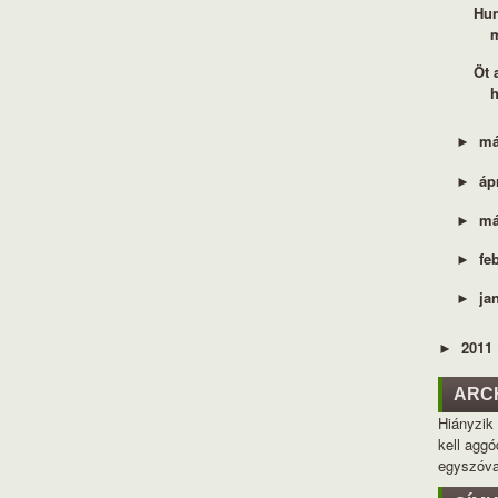
Hun
Öt 
h
má
►
áp
►
má
►
fe
►
ja
►
2011
►
ARC
Hiányzik
kell aggó
egyszóva