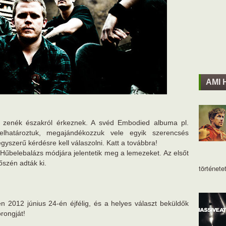
AMI 
b zenék északról érkeznek. A svéd Embodied albuma pl.
elhatároztuk, megajándékozzuk vele egyik szerencsés
yszerű kérdésre kell válaszolni. Katt a továbbra!
Hűbelebalázs módjára jelentetik meg a lemezeket. Az elsőt
őszén adták ki.
történetet
n 2012 június 24-én éjfélig, és a helyes választ beküldők
rongját!