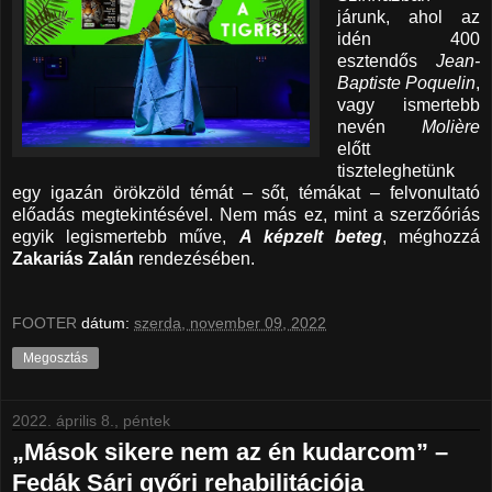
járunk, ahol az
idén 400
esztendős
Jean-
Baptiste Poquelin
,
vagy ismertebb
nevén
Molière
előtt
tiszteleghetünk
egy igazán örökzöld témát – sőt, témákat – felvonultató
előadás megtekintésével. Nem más ez, mint a szerzőóriás
egyik legismertebb műve,
A képzelt beteg
, méghozzá
Zakariás Zalán
rendezésében.
FOOTER
dátum:
szerda, november 09, 2022
Megosztás
2022. április 8., péntek
„Mások sikere nem az én kudarcom” –
Fedák Sári győri rehabilitációja