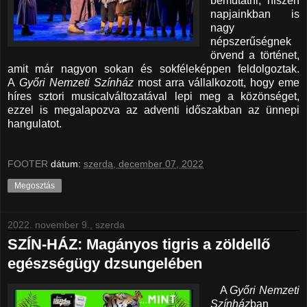
bemutatni, hiszen
napjainkban is
nagy
népszerűségnek
örvend a történet,
amit már nagyon sokan és sokféleképpen feldolgoztak.
A
Győri Nemzeti Színház
most arra vállalkozott, hogy eme
híres sztori musicalváltozatával lepi meg a közönséget,
ezzel is megalapozva az adventi időszakban az ünnepi
hangulatot.
FOOTER
dátum:
szerda, december 07, 2022
Megosztás
2022. november 9., szerda
SZÍN-HÁZ: Magányos tigris a zöldellő
egészségügy dzsungelében
A
Győri Nemzeti
Színház
ban