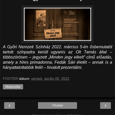
A Győri Nemzeti Színház 2022. március 5-én ősbemutatót
tartott: színpadra került ugyanis az Olt Tamás által –
többszörösen – jegyzett „Minden jegy elkelt” című előadás,
amely a híres primadonna, Fedák Sári életét – annak is a
hányattatottabbik felét – hivatott prezentálni.
FOOTER
dátum:
péntek, április 08, 2022
Megosztás
‹
›
Főoldal