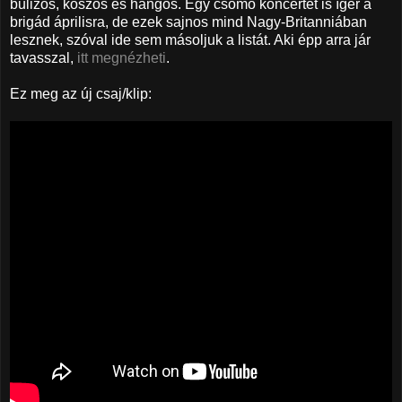
bulizós, koszos és hangos. Egy csomó koncertet is ígér a
brigád áprilisra, de ezek sajnos mind Nagy-Britanniában
lesznek, szóval ide sem másoljuk a listát. Aki épp arra jár
tavasszal,
itt megnézheti
.
Ez meg az új csaj/klip: