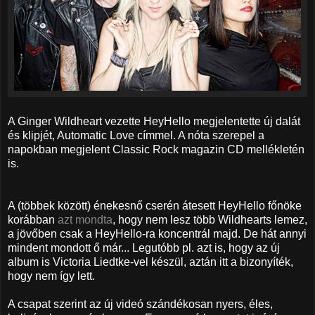
A Ginger Wildheart vezette HeyHello megjelentette új dalát
és klipjét, Automatic Love címmel. A nóta szerepel a
napokban megjelent Classic Rock magazin CD mellékletén
is.
A (többek között) énekesnő cserén átesett HeyHello főnöke
korábban
azt mondta
, hogy nem lesz több Wildhearts lemez,
a jövőben csak a HeyHello-ra koncentrál majd. De hát annyi
mindent mondott ő már... Legutóbb pl. azt is, hogy az új
album is Victoria Liedtke-vel készül, aztán itt a bizonyíték,
hogy nem így lett.
A csapat szerint az új videó szándékosan nyers, éles,