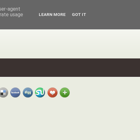
user-agent
erate usage
LEARN MORE
GOT IT