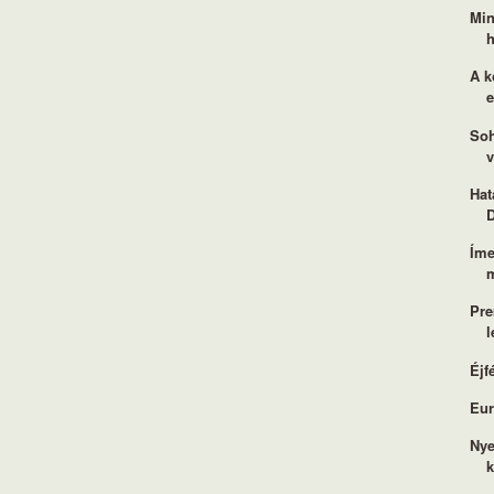
Min
h
A k
Soh
v
Hat
Íme
m
Pre
l
Éjf
Eur
Nye