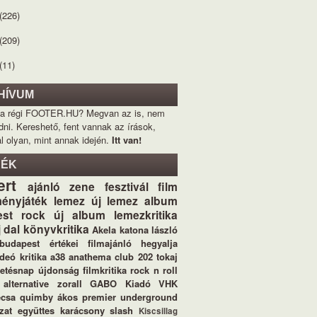
(226)
(209)
(11)
HÍVUM
 a régi FOOTER.HU? Megvan az is, nem
dni. Kereshető, fent vannak az írások,
l olyan, mint annak idején.
Itt van!
KÉK
ert
ajánló
zene
fesztivál
film
ényjáték
lemez
új lemez
album
st
rock
új album
lemezkritika
j dal
könyvkritika
Akela
katona lászló
budapest értékei
filmajánló
hegyalja
ideó
kritika
a38
anathema
club 202
tokaj
letésnap
újdonság
filmkritika
rock n roll
alternative
zorall
GABO Kiadó
VHK
ecsa
quimby
ákos
premier
underground
zat
együttes
karácsony
slash
Kiscsillag