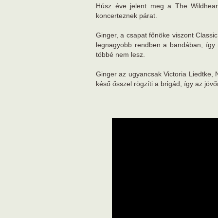
Húsz éve jelent meg a The Wildhear
koncerteznek párat.
Ginger, a csapat főnöke viszont Class
legnagyobb rendben a bandában, így n
többé nem lesz.
Ginger az ugyancsak Victoria Liedtke,
késő ősszel rögzíti a brigád, így az jö