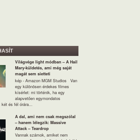
HASÍT
Világvége light módban – A Hail
Mary-küldetés, ami még saját
magát sem sietteti
kép - Amazon MGM Studios Van
egy különösen érdekes filmes
kísérlet: mi történik, ha egy
alapvetően egymondatos
 két és fél órára...
A dal, ami nem csak megszólal
– hanem lélegzik: Massive
Attack – Teardrop
Vannak számok, amiket nem