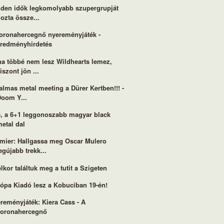
den idők legkomolyabb szupergrupját
ozta össze...
oronahercegnő nyereményjáték -
eredményhirdetés
a többé nem lesz Wildhearts lemez,
iszont jön ...
almas metal meeting a Dürer Kertben!!! -
Doom Y...
, a 6+1 leggonoszabb magyar black
etal dal
mier: Hallgassa meg Oscar Mulero
egújabb trekk...
élkor találtuk meg a tutit a Szigeten
ópa Kiadó lesz a Kobuciban 19-én!
reményjáték: Kiera Cass - A
koronahercegnő