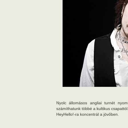
Nyolc állomásos angliai turnét nyo
számíthatunk többé a kultikus csapattól
HeyHello!-ra koncentrál a jövőben.