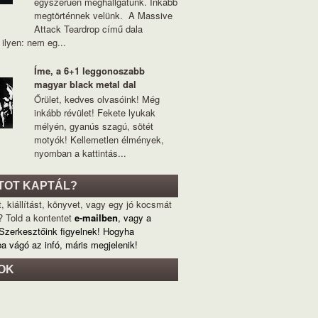
egyszerűen meghallgatunk. Inkább
megtörténnek velünk. A Massive
Attack Teardrop című dala
ilyen: nem eg...
Íme, a 6+1 leggonoszabb
magyar black metal dal
Őrület, kedves olvasóink! Még
inkább révület! Fekete lyukak
mélyén, gyanús szagú, sötét
motyók! Kellemetlen élmények,
nyomban a kattintás...
TOT KAPTÁL?
, kiállítást, könyvet, vagy egy jó kocsmát
? Told a kontentet
e-mailben
, vagy a
 Szerkesztőink figyelnek! Hogyha
ba vágó az infó, máris megjelenik!
OK