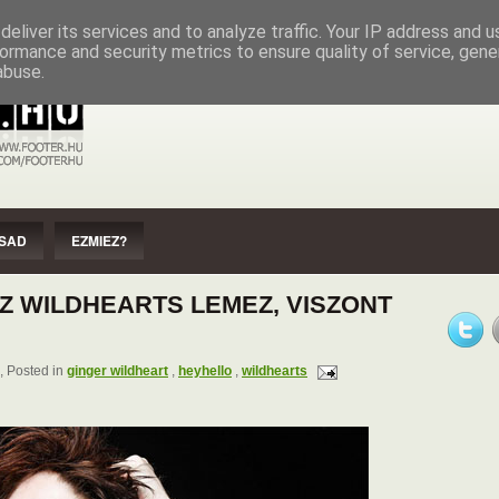
EZMIEZ?
IMPRESSZUM
SZERZŐI JOGOK
eliver its services and to analyze traffic. Your IP address and 
ormance and security metrics to ensure quality of service, gen
abuse.
SAD
EZMIEZ?
Z WILDHEARTS LEMEZ, VISZONT
 Posted in
ginger wildheart
,
heyhello
,
wildhearts