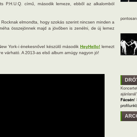
ts P.H.U.Q. című, második lemeze, ebből az alkalomból
pontosan 
ic Rocknak elmondta, hogy szokás szerint nincsen minden a
éha összejönnek majd a jövőben is zenélni, de új lemez
 New York-i énekesnővel készülő második
HeyHello!
lemezt
vőre várható. A 2013-as első album amúgy nagyon jó!
DRÓ
Koncertet
ajánlanál
Fácsén
!
profilunk
ARC