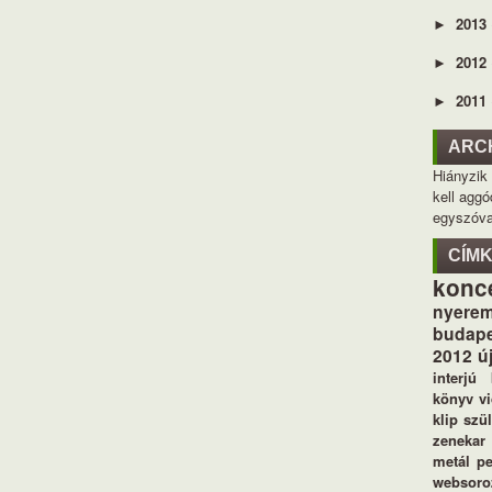
2013
►
2012
►
2011
►
ARC
Hiányzik
kell aggó
egyszóva
CÍM
konc
nyerem
budape
2012
ú
interjú
könyv
v
klip
szü
zenekar
metál
p
websoro