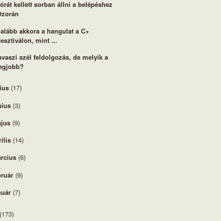
 órát kellett sorban állni a belépéshez
Ozorán
alább akkora a hangulat a C+
esztiválon, mint ...
avaszi szél feldolgozás, de melyik a
legjobb?
lius
(17)
nius
(3)
jus
(9)
rilis
(14)
rcius
(6)
bruár
(9)
nuár
(7)
(173)