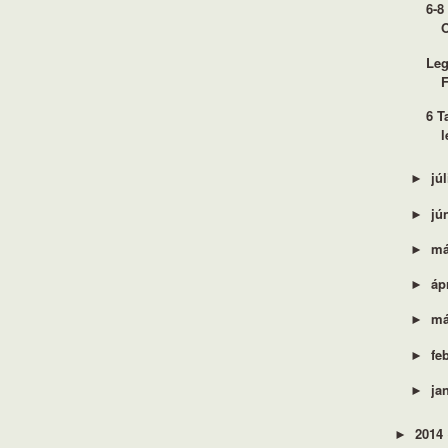
6-8
Leg
F
6 T
jú
►
jú
►
má
►
áp
►
má
►
fe
►
ja
►
2014
►