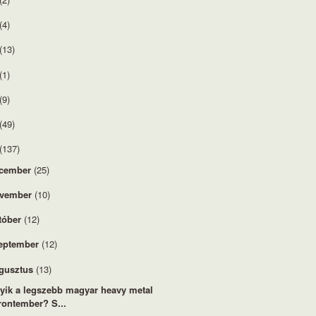
(4)
(13)
(1)
(9)
(49)
(137)
cember
(25)
vember
(10)
tóber
(12)
eptember
(12)
gusztus
(13)
yik a legszebb magyar heavy metal
rontember? S...