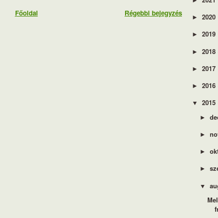
►
Főoldal
Régebbi bejegyzés
2020
►
2019
►
2018
►
2017
►
2016
►
2015
▼
de
►
no
►
ok
►
sz
►
au
▼
Mel
f