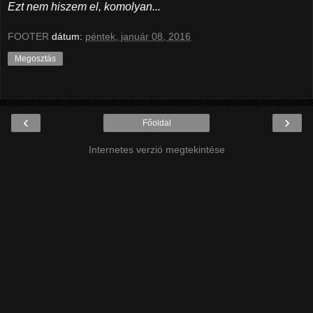
Ezt nem hiszem el, komolyan...
FOOTER
dátum:
péntek, január 08, 2016
Megosztás
‹
›
Főoldal
Internetes verzió megtekintése