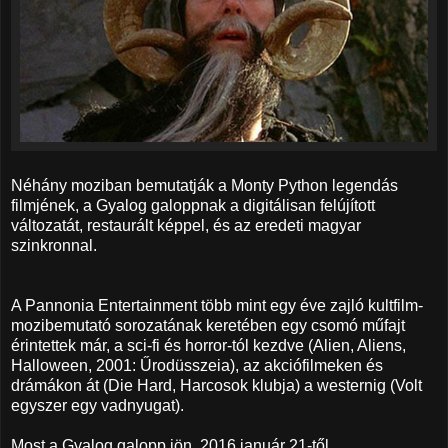
Néhány moziban bemutatják a Monty Python legendás
filmjének, a Gyalog galoppnak a digitálisan felújított
változatát, restaurált képpel, és az eredeti magyar
szinkronnal.
A Pannonia Entertainment több mint egy éve zajló kultfilm-
mozibemutató sorozatának keretében egy csomó műfajt
érintettek már, a sci-fi és horror-tól kezdve (Alien, Aliens,
Halloween, 2001: Űrodüsszeia), az akciófilmeken és
drámákon át (Die Hard, Harcosok klubja) a westernig (Volt
egyszer egy vadnyugat).
Most a Gyalog galopp jön, 2016 január 21-től.