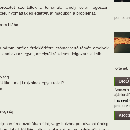
sorozatot szenteltek a témának, amely során egészen
ették, nyomatták és égettÁK át magukon a problémát.
pontosan 
nem hiába!
a három, széles érdeklődésre számot tartó témát, amelyek
sztani azt az egyet, amelyről részletes dolgozat születik.
történet. I
nység
DRÓ
küket, majd rajzolnak egyet tollal?
et
Koncertet
ajánlanál
Fácsén
!
profilunk
kenység
ARC
ljesen üres szobában ülni, vagy bulvárlapot olvasni órákig
yen lehet földhivatalban dolgozni, vagy belekerülni egy