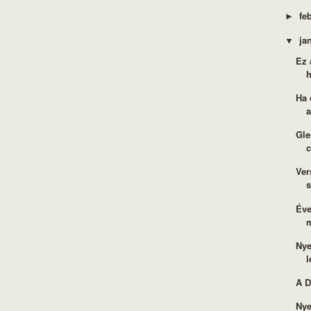
fe
►
ja
▼
Ez 
Ha 
a
Gle
c
Ver
s
Éve
m
Nye
l
A D
Nye