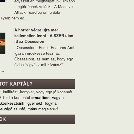
egyszerűen meghallgatunk. Inkább
megtörténnek velünk. A Massive
Attack Teardrop című dala
ilyen: nem eg...
A horror végre újra mer
kellemetlen lenni - A SZER után
itt az Obsession
Obsession - Focus Features Ami
igazán érdekessé teszi az
Obsessiont, az nem az, hogy egy
újabb "vigyázz mit kívánsz"
...
TOT KAPTÁL?
, kiállítást, könyvet, vagy egy jó kocsmát
? Told a kontentet
e-mailben
, vagy a
 Szerkesztőink figyelnek! Hogyha
ba vágó az infó, máris megjelenik!
OK