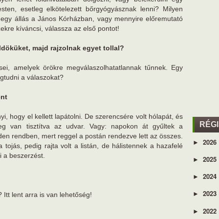
sten, esetleg elkötelezett bőrgyógyásznak lenni? Milyen
a, egy állás a János Kórházban, vagy mennyire előremutató
kre kíváncsi, válassza az első pontot!
ldöküket, majd rajzolnak egyet tollal?
ei, amelyek örökre megválaszolhatatlannak tűnnek. Egy
egtudni a válaszokat?
ént
, hogy el kellett lapátolni. De szerencsére volt hólapát, és
RÉG
eg van tisztítva az udvar. Vagy: napokon át gyűltek a
en rendben, mert reggel a postán rendezve lett az összes.
2026
►
a tojás, pedig rajta volt a listán, de hálistennek a hazafelé
ni a beszerzést.
2025
►
2024
►
2023
►
tt lent arra is van lehetőség!
2022
►