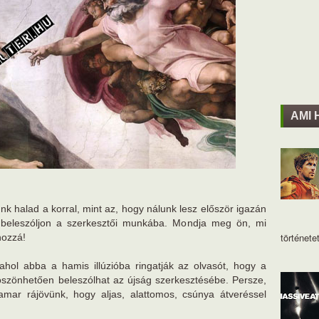
AMI 
nk halad a korral, mint az, hogy nálunk lesz először igazán
 beleszóljon a szerkesztői munkába. Mondja meg ön, mi
történetet
hozzá!
ahol abba a hamis illúzióba ringatják az olvasót, hogy a
öszönhetően beleszólhat az újság szerkesztésébe. Persze,
ar rájövünk, hogy aljas, alattomos, csúnya átveréssel