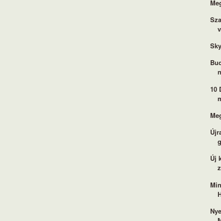
Meg
Sza
v
Sky
Bud
n
10 
m
Meg
Újr
Új 
Min
H
Nye