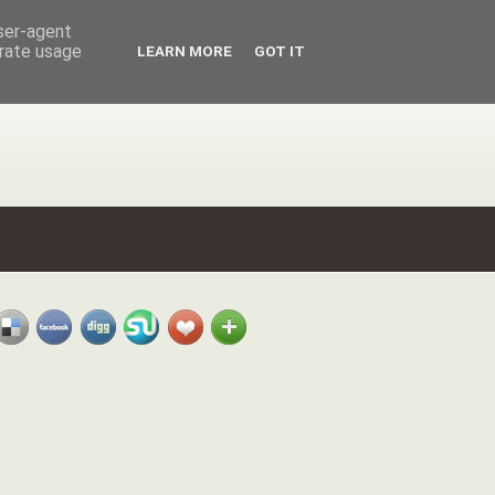
user-agent
erate usage
LEARN MORE
GOT IT