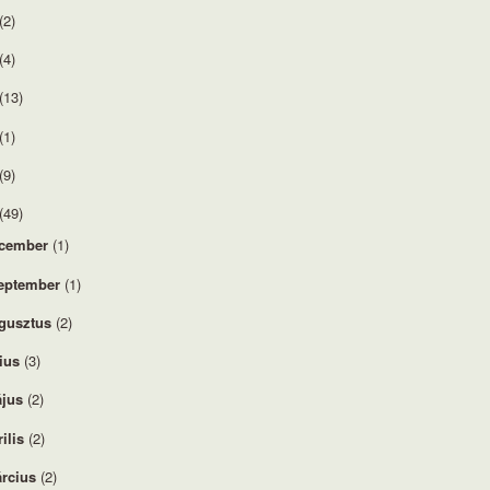
(2)
(4)
(13)
(1)
(9)
(49)
cember
(1)
eptember
(1)
gusztus
(2)
lius
(3)
jus
(2)
rilis
(2)
rcius
(2)