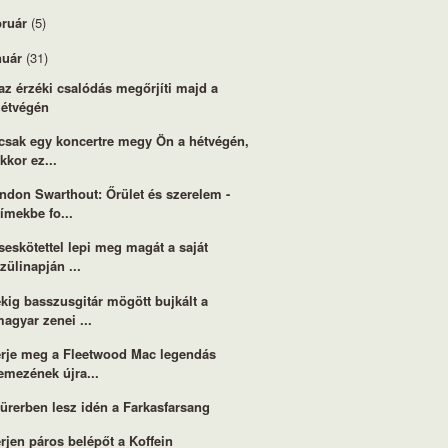
bruár
(5)
nuár
(31)
az érzéki csalódás megőrjíti majd a
hétvégén
csak egy koncertre megy Ön a hétvégén,
kkor ez...
ndon Swarthout: Őrület és szerelem -
ímekbe fo...
seskötettel lepi meg magát a saját
zülinapján ...
kig basszusgitár mögött bujkált a
agyar zenei ...
rje meg a Fleetwood Mac legendás
emezének újra...
ürerben lesz idén a Farkasfarsang
rjen páros belépőt a Koffein