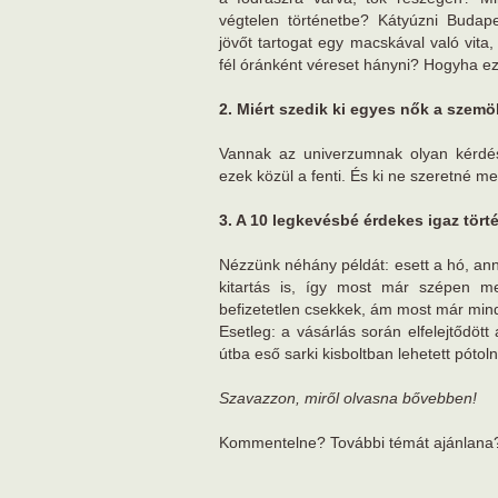
végtelen történetbe? Kátyúzni Budape
jövőt tartogat egy macskával való vit
fél óránként véreset hányni? Hogyha eze
2. Miért szedik ki egyes nők a szemö
Vannak az univerzumnak olyan kérdés
ezek közül a fenti. És ki ne szeretné m
3. A 10 legkevésbé érdekes igaz tört
Nézzünk néhány példát: esett a hó, annyi
kitartás is, így most már szépen m
befizetetlen csekkek, ám most már mind
Esetleg: a vásárlás során elfelejtődött 
útba eső sarki kisboltban lehetett pótol
Szavazzon, miről olvasna bővebben!
Kommentelne? További témát ajánlana? I