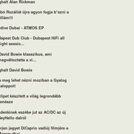
halt Alan Rickman
bó Rozáliát újra agyon fogja b*szni a
illám!!!
dive Dubai - ATMOS EP
apest Dub Club - Dubapest HiFi all
ight sessio...
David Bowie klasszikus, ami
egváltoztatta a vi...
halt David Bowie
a meg lehet nézni moziban a Gyalog
galoppot!
klipet készített a világ legrondább
zenésze
denkinek eszébe jut az AC/DC az új
eyHello dalról
rjen jegyet DiCaprio vadiúj filmjére a
Mammutba!