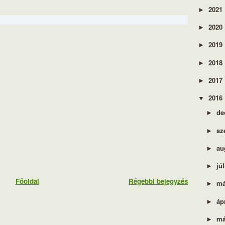
2021
►
2020
►
2019
►
2018
►
2017
►
2016
▼
de
►
sz
►
au
►
jú
►
Főoldal
Régebbi bejegyzés
má
►
áp
►
má
►