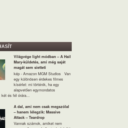
HASÍT
Világvége light módban – A Hail
Mary-küldetés, ami még saját
magát sem sietteti
kép - Amazon MGM Studios Van
egy különösen érdekes filmes
kísérlet: mi történik, ha egy
alapvetően egymondatos
 két és fél órára...
A dal, ami nem csak megszólal
– hanem lélegzik: Massive
Attack – Teardrop
Vannak számok, amiket nem