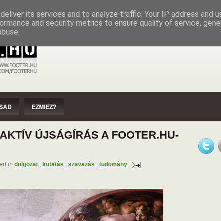
EZMIEZ?
IMPRESSZUM
SZERZŐI JOGOK
eliver its services and to analyze traffic. Your IP address and 
ormance and security metrics to ensure quality of service, gen
abuse.
SAD
EZMIEZ?
RAKTÍV ÚJSÁGÍRÁS A FOOTER.HU-
ed in
dolgozat
,
kutatás
,
szavazás
,
tudomány