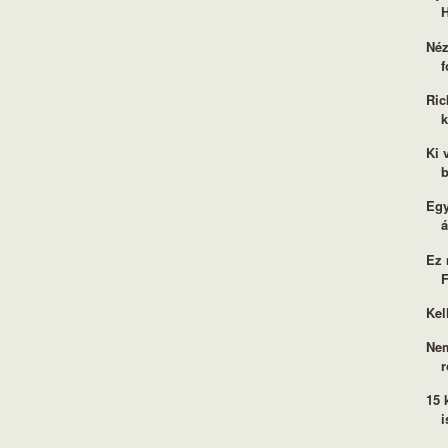
H
Néz
f
Ric
k
Ki 
b
Egy
á
Ez 
Kel
Nem
r
15 
i