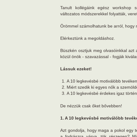
Tanult kollégáink egész workshop 
változatos módszerekkel folyatták, ver
Örömmel számolhatunk be arról, hogy 
Elérkeztünk a megoldáshoz.
Büszkén osztjuk meg olvasóinkkal azt 
közül önök - szavazással - fogják kivála
Lássuk ezeket!
A 10 legkevésbé motiválóbb tevéke
Miért szedik ki egyes nők a szemöldö
A 10 legkevésbé érdekes igaz történ
De nézzük csak őket bővebben!
1. A 10 legkevésbé motiválóbb tevé
Azt gondolja, hogy maga a pokol egy te
a fodrászra várva, tök részegen? Mil