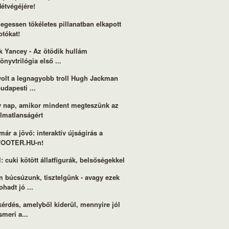
étvégéjére!
egessen tökéletes pillanatban elkapott
otókat!
k Yancey - Az ötödik hullám
önyvtrilógia első ...
volt a legnagyobb troll Hugh Jackman
udapesti ...
 nap, amikor mindent megteszünk az
lmatlanságért
már a jövő: interaktív újságírás a
FOOTER.HU-n!
l: cuki kötött állatfigurák, belsőségekkel
 búcsúzunk, tisztelgünk - avagy ezek
ohadt jó ...
kérdés, amelyből kiderül, mennyire jól
smeri a...