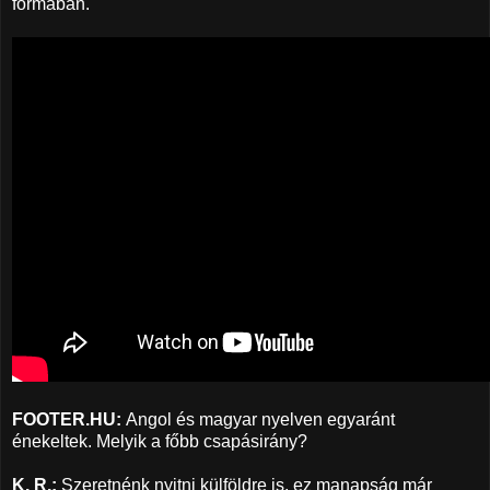
formában.
FOOTER.HU:
Angol és magyar nyelven egyaránt
énekeltek. Melyik a főbb csapásirány?
K. R.:
Szeretnénk nyitni külföldre is, ez manapság már