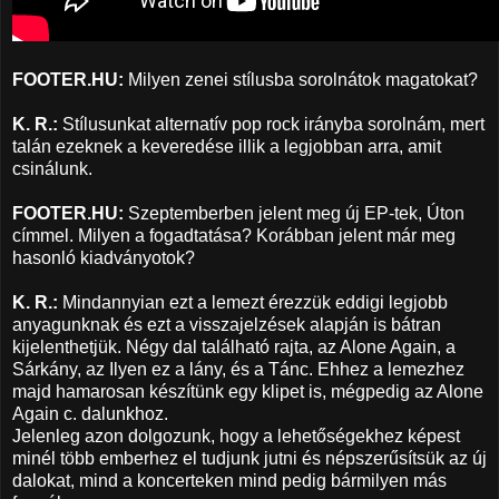
FOOTER.HU:
Milyen zenei stílusba sorolnátok magatokat?
K. R.:
Stílusunkat alternatív pop rock irányba sorolnám, mert
talán ezeknek a keveredése illik a legjobban arra, amit
csinálunk.
FOOTER.HU:
Szeptemberben jelent meg új EP-tek, Úton
címmel. Milyen a fogadtatása? Korábban jelent már meg
hasonló kiadványotok?
K. R.:
Mindannyian ezt a lemezt érezzük eddigi legjobb
anyagunknak és ezt a visszajelzések alapján is bátran
kijelenthetjük. Négy dal található rajta, az Alone Again, a
Sárkány, az Ilyen ez a lány, és a Tánc. Ehhez a lemezhez
majd hamarosan készítünk egy klipet is, mégpedig az Alone
Again c. dalunkhoz.
Jelenleg azon dolgozunk, hogy a lehetőségekhez képest
minél több emberhez el tudjunk jutni és népszerűsítsük az új
dalokat, mind a koncerteken mind pedig bármilyen más