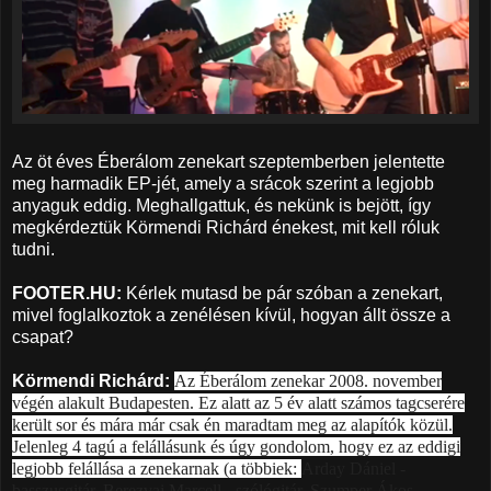
Az öt éves Éberálom zenekart szeptemberben jelentette
meg harmadik EP-jét, amely a srácok szerint a legjobb
anyaguk eddig. Meghallgattuk, és nekünk is bejött, így
megkérdeztük Körmendi Richárd énekest, mit kell róluk
tudni.
FOOTER.HU:
Kérlek mutasd be pár szóban a zenekart,
mivel foglalkoztok a zenélésen kívül, hogyan állt össze a
csapat?
Körmendi Richárd:
Az Éberálom zenekar 2008. november
végén alakult Budapesten. Ez alatt az 5 év alatt számos tagcserére
került sor és mára már csak én maradtam meg az alapítók közül.
Jelenleg 4 tagú a felállásunk és úgy gondolom, hogy ez az eddigi
legjobb felállása a zenekarnak (a többiek:
Arday Dániel -
basszusgitár,
Berezvai Marcell - szólógitár,
Szumper Ákos -