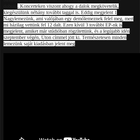
dobok)
. Koncerteken viszont ahogy a dalok megkövetelik,
kiegészülünk néhány további taggal is. Eddig megjelent 1
Nagylemezünk, ami valójában egy demólemeznek felel meg, mert
mi házilag vettünk fel 12 dalt. Ezen kívül 3 további EP-nk is
megjelent, amiket már stúdióban rögzítettünk, és a legújabb idén
szeptember végén, Úton címmel jött ki. Természetesen minden
lemezünk saját kiadásban jelent meg