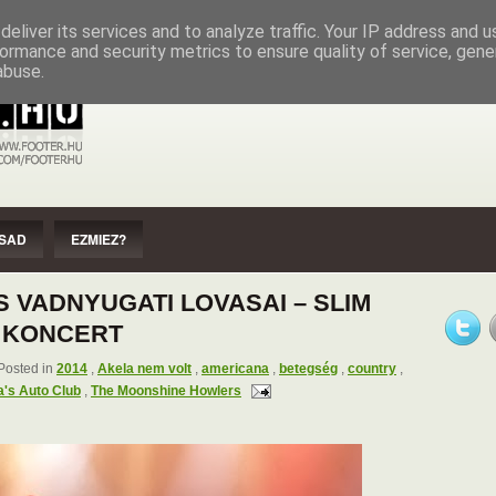
EZMIEZ?
IMPRESSZUM
SZERZŐI JOGOK
eliver its services and to analyze traffic. Your IP address and 
ormance and security metrics to ensure quality of service, gen
abuse.
SAD
EZMIEZ?
S VADNYUGATI LOVASAI – SLIM
 KONCERT
osted in
2014
,
Akela nem volt
,
americana
,
betegség
,
country
,
's Auto Club
,
The Moonshine Howlers