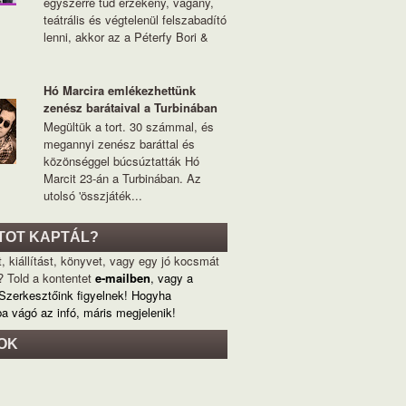
egyszerre tud érzékeny, vagány,
teátrális és végtelenül felszabadító
lenni, akkor az a Péterfy Bori &
Hó Marcira emlékezhettünk
zenész barátaival a Turbinában
Megültük a tort. 30 számmal, és
megannyi zenész baráttal és
közönséggel búcsúztatták Hó
Marcit 23-án a Turbinában. Az
utolsó 'összjáték...
TOT KAPTÁL?
, kiállítást, könyvet, vagy egy jó kocsmát
? Told a kontentet
e-mailben
, vagy a
 Szerkesztőink figyelnek! Hogyha
ba vágó az infó, máris megjelenik!
OK