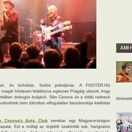
AMI 
zsó, és bohókás, füstös pokoljárás. A FOOTER.HU
 magát hősiesen feláldozva egészen Prágáig utazott, hogy
táltan dobogós bulijáról. Slim Cessna és a többi redneck
történetet
udósítónk nem túlzottan elfogulatlan beszámolója kattintás
m Cessna's Auto Club
zenekar egy Magyarországon
apata. Ezt a műfajt az önjelölt szakértők sok, hangzatos