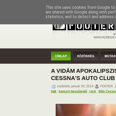
CÍMLAP
KÖZÖSSÉG
MUTASSAD
This site uses cookies from Google to d
are shared with Google along with perf
statistics, and to detect and address 
CÍMLAP
KÖZÖSSÉG
MUTAS
A VIDÁM APOKALIPSZI
CESSNA'S AUTO CLUB
csütörtök, január 30, 2014
FOOTER , P
folk
,
koncert beszámoló
,
rock
,
Slim Cessna