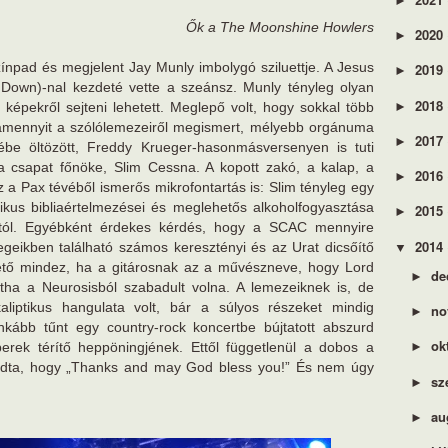
►
Ők a The Moonshine Howlers
2020
►
színpad és megjelent Jay Munly imbolygó sziluettje. A Jesus
2019
►
own)-nal kezdeté vette a szeánsz. Munly tényleg olyan
2018
►
képekről sejteni lehetett. Meglepő volt, hogy sokkal több
amennyit a szólólemezeiről megismert, mélyebb orgánuma
2017
►
tébe öltözött, Freddy Krueger-hasonmásversenyen is tuti
a csapat főnöke, Slim Cessna. A kopott zakó, a kalap, a
2016
►
a Pax tévéből ismerős mikrofontartás is: Slim tényleg egy
ritikus bibliaértelmezései és meglehetős alkoholfogyasztása
2015
►
ásától. Egyébként érdekes kérdés, hogy a SCAC mennyire
2014
egeikben található számos keresztényi és az Urat dicsőítő
▼
ető mindez, ha a gitárosnak az a művészneve, hogy Lord
de
►
tha a Neurosisból szabadult volna. A lemezeiknek is, de
liptikus hangulata volt, bár a súlyos részeket mindig
no
►
inkább tűnt egy country-rock koncertbe bújtatott abszurd
ok
rek térítő heppöningjének. Ettől függetlenül a dobos a
►
ogadta, hogy „Thanks and may God bless you!” És nem úgy
sz
►
au
►