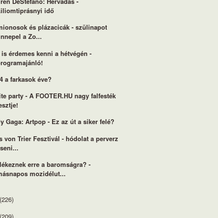
ren DeStefano: Hervadás -
iliomtiprásnyi idő
ionosok és plázacicák - szülinapot
nnepel a Zo...
 is érdemes kenni a hétvégén -
programajánló!
4 a farkasok éve?
te party - A FOOTER.HU nagy falfesték
esztje!
y Gaga: Artpop - Ez az út a siker felé?
s von Trier Fesztivál - hódolat a perverz
seni...
ékeznek erre a baromságra? -
másnapos mozidélut...
(226)
(209)