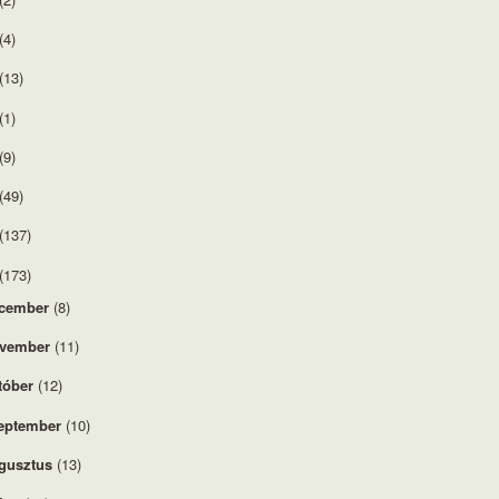
(4)
(13)
(1)
(9)
(49)
(137)
(173)
cember
(8)
vember
(11)
tóber
(12)
eptember
(10)
gusztus
(13)