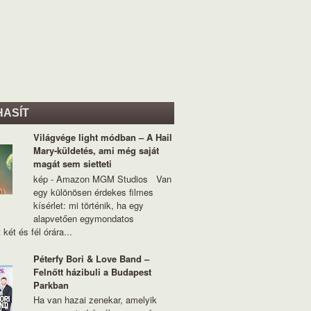
HASÍT
Világvége light módban – A Hail
Mary-küldetés, ami még saját
magát sem sietteti
kép - Amazon MGM Studios Van
egy különösen érdekes filmes
kísérlet: mi történik, ha egy
alapvetően egymondatos
 két és fél órára...
Péterfy Bori & Love Band –
Felnőtt házibuli a Budapest
Parkban
Ha van hazai zenekar, amelyik