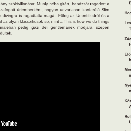
hány szólóvillanása: Munly néha gitárt, bendzsót ragadott a
szafogott úriemberként, nagyon udvariasan konferáló Slim
Hog
divingra is ragadtatta magát. Főleg az Unentitledről és a
l az olyan klasszikusok se, mint a This is how we do things
Les
fináléban pedig igazi déli gentlemanek módjára, szépen
T
dültek.
Zúz
Elő
h
Me
Nye
Köz
A
Rol