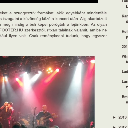
Lau
L
eket a szuggesztív formákat, akik egyébként mindenféle
Kam
i és iszogatni a közönség közé a koncert után. Alig akaródzott
ü
en még mindig a buli képei pörögtek a fejünkben. Az olyan
 FOOTER.HU szerkesztői, ritkán találnak valamit, amibe ne
Hol
dául ilyen volt. Csak reménykedni tudunk, hogy egyszer
201
Whi
t
Lad
Lar
z
Eml
2013
►
2012
►