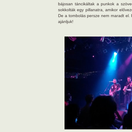
bájosan táncikáltak a punkok a szöve
sokkolták egy pillanatra, amikor előv
De a tombolás persze nem maradt el. 
ajánljuk!