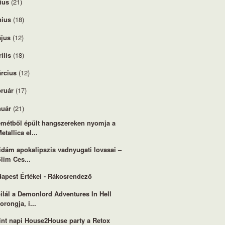
lius
(21)
nius
(18)
jus
(12)
rilis
(18)
rcius
(12)
bruár
(17)
nuár
(21)
métből épült hangszereken nyomja a
etallica el...
idám apokalipszis vadnyugati lovasai –
lim Ces...
apest Értékei - Rákosrendező
ilál a Demonlord Adventures In Hell
orongja, i...
int napi House2House party a Retox