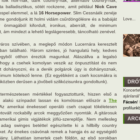
folk noir-nak, dark country-nak, alternatív country-nak,
a balladisztikus, sötét rockzene, amit például
Nick Cave
ospel elemmel, a lá
16 Horsepower
. Slim Cessnáék zenéje
Love...
e ne gondoljunk itt holmi vidám csűrdöngölésre és a babáját
önmagából kifordult, ironikus, aberrált, de minimum
, ám mindezt a lehető legslágeresebb, táncolható zenével.
áros szívében, a meglepő módon Lucernára keresztelt
tban található. Három szintes, jó hangulatú hely, kedves
egyből otthon éreztük magunkat. Alászállva a legalsó
, hogy a csehek komolyan veszik az önpusztítást és nem
t dohányozni, és a derék polgárok úgy is dohányoznak,
nimum kötelező lenne. (Ez egyébként a cseh kocsmákra is
 miközben derűsen a jövőbeli szilikózisunkra gondoltunk).
DRÓ
Koncertet
rmészetesen mértékkel fogyasztottunk, hiszen első a
ajánlanál
lkör alakú színpadot lassan és komótosan először a
The
Fácsén
!
 Az amerikai énekessel operáló cseh csapat tökéletesen
profilunk
etovált rockabilly arcok meggyőzően nyomták. A gitárosuk
ARC
merikai gimis vigjátékok jófiú-szereplője. Nem mellesleg
adag swinges betéttel egészítette ki a hillbilly country
jüket. Az énekes csávónak remek a hangja és az egységidő
hiány. Láthatóan ismertek cseh földön, az első sorokban