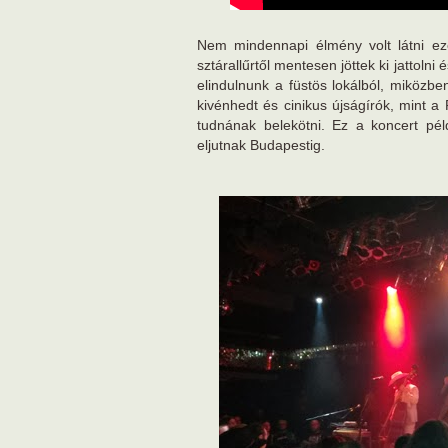
Nem mindennapi élmény volt látni ez
sztárallűrtől mentesen jöttek ki jattoln
elindulnunk a füstös lokálból, miközb
kivénhedt és cinikus újságírók, mint a
tudnának belekötni. Ez a koncert pél
eljutnak Budapestig.