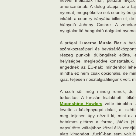
névvel méltatták már, például hívják 
americanának. A dolog alapja az a fajt
nyomat, megspékelve sok country és g
inkább a country irányába billen el, d
hiányoló Johnny Cashre. A zenekar 
nyugtalanító hangulatú dolgokat nyomat
A prágai
Lucerna Music Bar
a belv
szórakoztatóipari és bevásárlóközpon
részeg punkok dülöngéltek előtte, 
helyiségbe, meglepődve konstatáltuk
engednek az EU-nak: mindenhol lehe
mintha ez nem csak opcionális, de mi
igaz, teljesen nosztalgiafílingünk volt,
A cseh sör még mindig remek, de te
tudósítás. A furcsán kialakított, fé
Moonshine Howlers
vette birtokba.
levette a középnyugat dalait, a szétt
meg teljesen úgy nézett ki, mint az a
hatalmas gitáros a forma, játéka jó 
napsütötte válfajához közel álló zené
alatt kimondott „fuck”-ban sem volt 