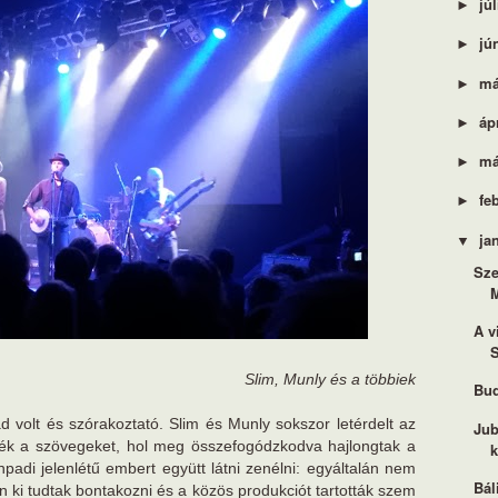
jú
►
jú
►
má
►
áp
►
má
►
fe
►
ja
▼
Sze
M
A v
S
Slim, Munly és a többiek
Bud
 volt és szórakoztató. Slim és Munly sokszor letérdelt az
Jub
lték a szövegeket, hol meg összefogódzkodva hajlongtak a
k
npadi jelenlétű embert együtt látni zenélni: egyáltalán nem
Bál
n ki tudtak bontakozni és a közös produkciót tartották szem