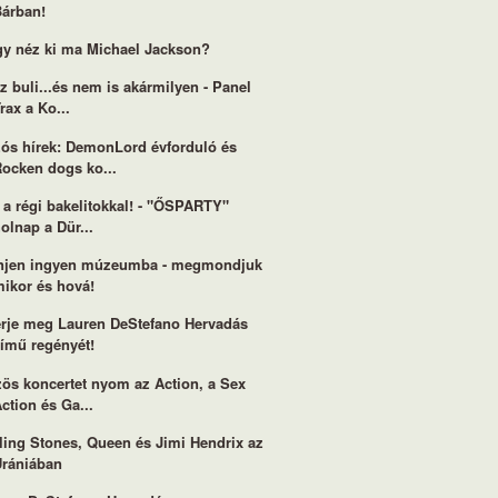
Bárban!
y néz ki ma Michael Jackson?
z buli...és nem is akármilyen - Panel
rax a Ko...
ós hírek: DemonLord évforduló és
Rocken dogs ko...
 a régi bakelitokkal! - "ŐSPARTY"
olnap a Dür...
njen ingyen múzeumba - megmondjuk
mikor és hová!
rje meg Lauren DeStefano Hervadás
című regényét!
ös koncertet nyom az Action, a Sex
ction és Ga...
ling Stones, Queen és Jimi Hendrix az
Urániában