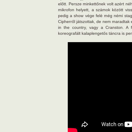
előtt. Persze minkettőnek volt azért né
mikrofon helyett, a számok között vis
pedig a show vége felé még némi stage
Cipherről játszottak, de nem maradtak e
in the country, vagy a Cranston. A 
koreografált kalaplengetős táncra is per