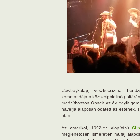
Cowboykalap, veszkócsizma, bend
kommandója a közszolgálatiság oltárán
tudósíthasson Önnek az év egyik garan
haverja alaposan odatett az estének. T
után!
Az amerikai, 1992-es alapítású
Sli
meglehetősen ismeretlen műfaj alapcs