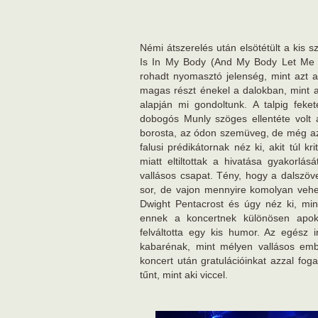
Némi átszerelés után elsötétült a kis 
Is In My Body (And My Body Let Me D
rohadt nyomasztó jelenség, mint azt a 
magas részt énekel a dalokban, mint 
alapján mi gondoltunk. A talpig feke
dobogós Munly szöges ellentéte volt 
borosta, az ódon szemüveg, de még az 
falusi prédikátornak néz ki, akit túl k
miatt eltiltottak a hivatása gyakorl
vallásos csapat. Tény, hogy a dalszöv
sor, de vajon mennyire komolyan veh
Dwight Pentacrost és úgy néz ki, min
ennek a koncertnek különösen apoka
felváltotta egy kis humor. Az egész 
kabarénak, mint mélyen vallásos embe
koncert után gratulációinkat azzal f
tűnt, mint aki viccel.