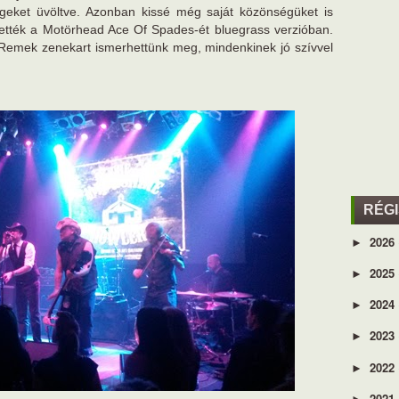
geket üvöltve. Azonban kissé még saját közönségüket is
ezették a Motörhead Ace Of Spades-ét bluegrass verzióban.
Remek zenekart ismerhettünk meg, mindenkinek jó szívvel
RÉG
2026
►
2025
►
2024
►
2023
►
2022
►
2021