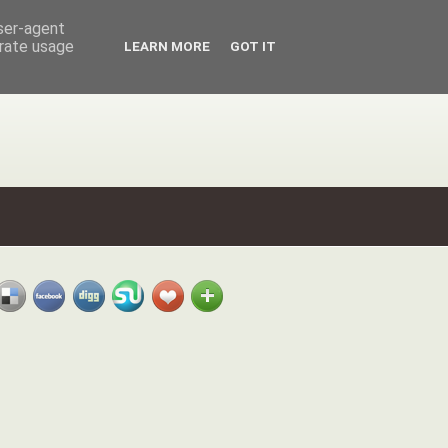
user-agent
erate usage
LEARN MORE
GOT IT