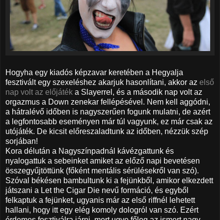
Hogyha egy kiadós képzavar keretében a Hegyalja
fesztivált egy szexeléshez akarjuk hasonlítani, akkor az
első
nap volt az előjáték
a Slayerrel, és a második nap volt az
orgazmus a Down zenekar fellépésével. Nem kell aggódni,
a hátralévő időben is nagyszerűen fogunk mulatni, de azért
a legfontosabb eseményen már túl vagyunk, ez már csak az
utójáték. De kicsit előreszaladtunk az időben, nézzük szép
sorjában!
Kora délután a Nagyszínpadnál kávézgattunk és
nyalogattuk a sebeinket amiket az előző napi bevetésen
összegyűjtöttünk (főként mentális sérülésekről van szó).
Szóval békésen bambultunk ki a fejünkből, amikor elkezdett
játszani a Let the Cigar Die nevű formáció, és egyből
felkaptuk a fejünket, ugyanis már az első riffnél lehetett
hallani, hogy itt egy elég komoly dologról van szó. Ezért
érdemes fesztiválra járni, mert ugye főleg az ismert nagy