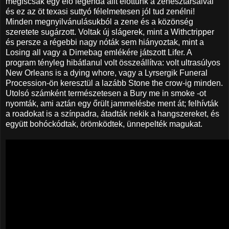
mégiscsak egy elő legenda állt előttünk a zenésztársaival
és ez az öt texasi suttyó félelmetesen jól tud zenélni!
Minden megnyilvánulásukból a zene és a közönség
szeretete sugárzott. Voltak új slágerek, mint a Withctripper
és persze a régebbi nagy nóták sem hiányoztak, mint a
Losing all vagy a Dimebag emlékére játszott Lifer. A
program tényleg hibátlanul volt összeállítva: volt ultrasúlyos
New Orleans is a dying whore, vagy a Lyrsergik Funeral
Procession-ön keresztül a lazább Stone the crow-ig minden.
Utolsó számként természetesen a Bury me in smoke -ot
nyomták, ami aztán egy őrült jammelésbe ment át; felhívták
a roadokat is a színpadra, átadták nekik a hangszereket, és
együtt bohóckódtak, örömködtek, ünnepelték magukat.