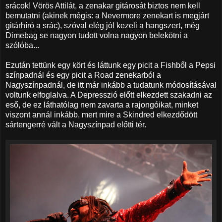
srácok! Vörös Attilát, a zenakar gitárosát biztos nem kell
bemutatni (akinek mégis: a Nevermore zenekart is megjárt
gitárhíró a srác), szóval elég jól kezeli a hangszert, még
Dimebag se nagyon tudott volna nagyon belekötni a
szólóba...
Ezután tettünk egy kört és láttunk egy picit a Fishből a Pepsi
színpadnál és egy picit a Road zenekarból a
Nagyszínpadnál, de itt már inkább a tudatunk módosításával
voltunk elfoglalva. A Depresszió előtt elkezdett szakadni az
eső, de ez láthatólag nem zavarta a rajongóikat, minket
viszont annál inkább, mert mire a Skindred elkezdődött
sártengerré vált a Nagyszínpad előtti tér.