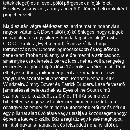
tettek eleget) és a levett pólót pörgessék a fejük felett.
Érdekes látvány volt, ahogy a megőrült tömeg helikopterként
propellerezett...
Majd ezután végre elérkezett az, amire már mindannyian
nagyon vártunk. A Down attól (is) különleges, hogy a tagok
önmagukban is egy sikeres banda tagjai voltak (Crowbar,
C.O.C., Pantera, Eyehategod) és összeálltak hogy
létrehozzák New Orleans legmocskosabb és legütősebb
zenekarát. Próbáltunk annyira előre menni a színpadhoz,
amennyire csak lehetett, bár ez kicsit nehéz volt a rengeteg
ember és a cipőnk talpán lévő 17 centis sárréteg miatt. Pont
elhelyezkedtünk, mikor megjelent a színpadon a Down,
vagyis név szerint Phil Anselmo, Pepper Keenan, Kirk
Windstein, Jimmy Bower és Patrick Bruders. Laza felvezető
jammeléssel belekezdtek az Eyes of the South című
számba, és elkezdődött az őrület. Phil Anselmo egy
hihetetlen szuggesztív frontember, minden mozdulatára
odafigyel az ember és minden különösebb erőlködés nélkül
egy pillanat alatt üvöltésre vagy utasítja a közönséget,ahogy
éppen a kedve diktálja. Bár a régi tűz egy kissé megkopott
(mint ahogyan a hangja is), és felszedett néhány kilót de