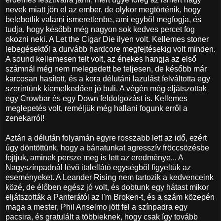
nevek miatt jön el az ember, de olykor megtörténik, hogy
belebotlik valami ismeretlenbe, ami egyből megfogja, és
tudja, hogy később még nagyon sok kedves percet fog
okozni neki. A Let the Cigar Die ilyen volt. Kellemes stoner
lebegésektől a durvább hardcore megfejtésekig volt minden.
A sound kellemesen telt volt, az énekes hangja az első
számnál még nem melegedett be teljesen, de később már
karcosan hasított, és a kora délutáni lazulást felváltotta egy
szerintünk kiemelkedően jó buli. A végén még eljátszottak
egy Crowbar és egy Down feldolgozást is. Kellemes
meglepetés volt, reméljük még hallani fogunk erről a
zenekarról!
Aztán a délután folyamán egyre rosszabb lett az idő, ezért
úgy döntöttünk, hogy a bánatunkat agresszív fröccsözésbe
fojtjuk, aminek persze meg is lett az eredménye... A
Nagyszínpadnál lévő italellátó egységből figyeltük az
eseményeket. A Leander Rising nem tartozik a kedvenceink
közé, de élőben egész jó volt, és dobtunk egy hátast mikor
eljátszották a Panterától az I'm Broken-t, és a szám közepén
maga a mester, Phil Anselmo jött fel a színpadra egy
pacsira, és gratulált a többieknek, hogy csak így tovább