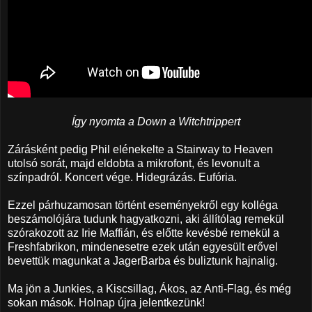
Így nyomta a Down a Witchtrippert
Zárásként pedig Phil elénekelte a Stairway to Heaven
utolsó sorát, majd eldobta a mikrofont, és levonult a
színpadról. Koncert vége. Hidegrázás. Eufória.
Ezzel párhuzamosan történt eseményekről egy kolléga
beszámolójára tudunk hagyatkozni, aki állítólag remekül
szórakozott az Irie Maffián, és előtte kevésbé remekül a
Freshfabrikon, mindenesetre ezek után egyesült erővel
bevettük magunkat a JagerBarba és buliztunk hajnalig.
Ma jön a Junkies, a Kiscsillag, Ákos, az Anti-Flag, és még
sokan mások. Holnap újra jelentkezünk!