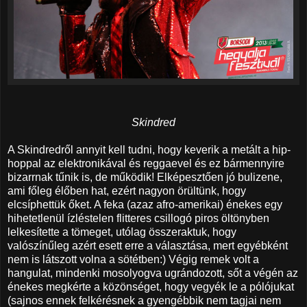
Skindred
A Skindredről annyit kell tudni, hogy keverik a metált a hip-
hoppal az elektronikával és reggaevel és ez bármennyire
bizarrnak tűnik is, de működik! Elképesztően jó bulizene,
ami főleg élőben hat, ezért nagyon örültünk, hogy
elcsíphettük őket. A feka (azaz afro-amerikai) énekes egy
hihetetlenül ízléstelen flitteres csillogó piros öltönyben
lelkesítette a tömeget, utólag összeraktuk, hogy
valószínűleg azért esett erre a választása, mert egyébként
nem is látszott volna a sötétben:) Végig remek volt a
hangulat, mindenki mosolyogva ugrándozott, sőt a végén az
énekes megkérte a közönséget, hogy vegyék le a pólójukat
(sajnos ennek felkérésnek a gyengébbik nem tagjai nem