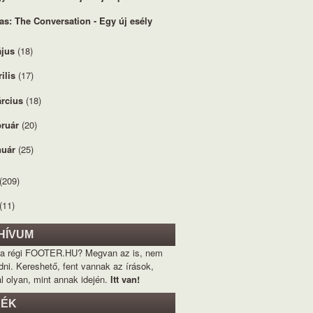
as: The Conversation - Egy új esély
jus
(18)
rilis
(17)
rcius
(18)
bruár
(20)
nuár
(25)
(209)
(11)
HÍVUM
 a régi FOOTER.HU? Megvan az is, nem
dni. Kereshető, fent vannak az írások,
l olyan, mint annak idején.
Itt van!
KÉK