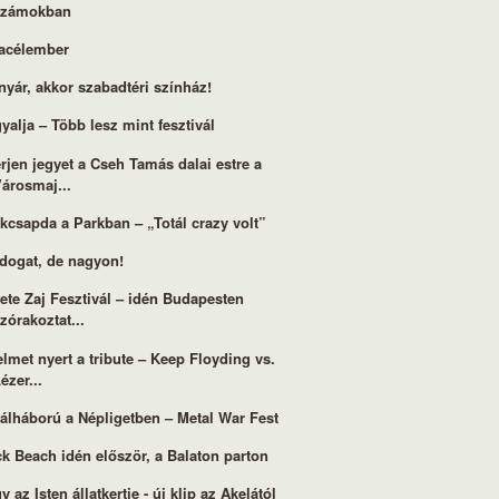
számokban
acélember
nyár, akkor szabadtéri színház!
yalja – Több lesz mint fesztivál
rjen jegyet a Cseh Tamás dalai estre a
árosmaj...
kcsapda a Parkban – „Totál crazy volt”
dogat, de nagyon!
ete Zaj Fesztivál – idén Budapesten
zórakoztat...
elmet nyert a tribute – Keep Floyding vs.
ézer...
álháború a Népligetben – Metal War Fest
k Beach idén először, a Balaton parton
y az Isten állatkertje - új klip az Akelától