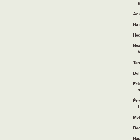
Az 
Ha 
Heg
Nye
V
Tan
Bol
Fek
s
Ért
L
Met
Roc
Nag