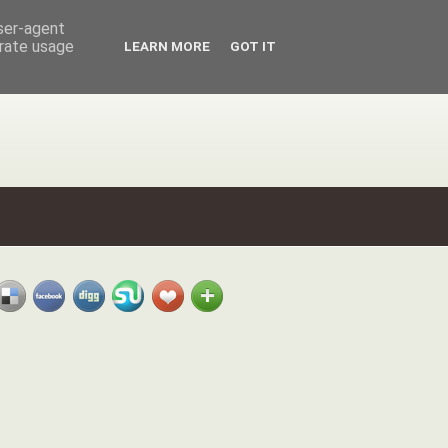
user-agent
erate usage
LEARN MORE
GOT IT