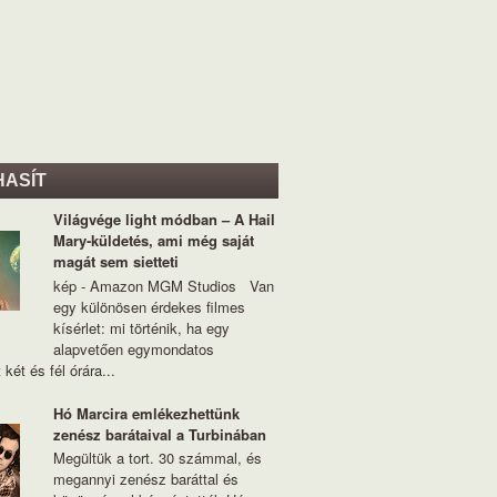
HASÍT
Világvége light módban – A Hail
Mary-küldetés, ami még saját
magát sem sietteti
kép - Amazon MGM Studios Van
egy különösen érdekes filmes
kísérlet: mi történik, ha egy
alapvetően egymondatos
 két és fél órára...
Hó Marcira emlékezhettünk
zenész barátaival a Turbinában
Megültük a tort. 30 számmal, és
megannyi zenész baráttal és