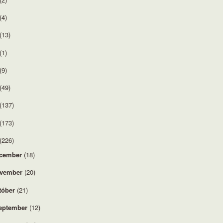
(4)
(13)
(1)
(9)
(49)
(137)
(173)
(226)
cember
(18)
vember
(20)
tóber
(21)
eptember
(12)