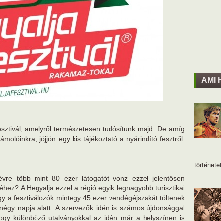
AMI 
esztivál, amelyről természetesen tudósítunk majd. De amíg
olóinkra, jöjjön egy kis tájékoztató a nyárindító fesztről.
történetet
évre több mint 80 ezer látogatót vonz ezzel jelentősen
jéhez? A Hegyalja ezzel a régió egyik legnagyobb turisztikai
y a fesztiválozók mintegy 45 ezer vendégéjszakát töltenek
 négy napja alatt. A szervezők idén is számos újdonsággal
hogy különböző utalványokkal az idén már a helyszínen is