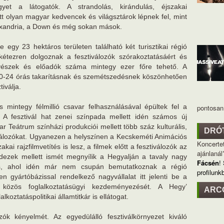
gyet a látogatók. A strandolás, kirándulás, éjszakai
ett olyan magyar kedvencek és világsztárok lépnek fel, mint
Alexandria, a Down és még sokan mások.
egy 23 hektáros területen található két turisztikai régió
 kétezren dolgoznak a fesztiválozók szórakoztatásáért és
vészek és előadók száma mintegy ezer főre tehető. A
a 0-24 órás takarításnak és szemétszedésnek köszönhetően
iválja.
 mintegy félmillió csavar felhasználásával épültek fel a
pontosan 
. A fesztivál hat zenei színpada mellett idén számos új
r Teátrum színházi produkciói mellett több száz kulturális,
DRÓ
iválozókat. Ugyanezen a helyszínen a Kecskeméti Animációs
Koncertet
akai rajzfilmvetítés is lesz, a filmek előtt a fesztiválozók az
ajánlanál
ndezek mellett ismét megnyílik a Hegyalján a tavaly nagy
Fácsén
!
r is, ahol idén már nem csupán bemutatkoznak a régió
profilunk
n gyártóbázissal rendelkező nagyvállalat itt jelenti be a
 közös foglalkoztatásügyi kezdeményezését. A Hegy’
ARC
oztatáspolitikai államtitkár is ellátogat.
zók kényelmét. Az egyedülálló fesztiválkörnyezet kiváló