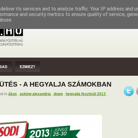
EZMIEZ?
IMPRESSZUM
SZERZŐI JOGOK
eliver its services and to analyze traffic. Your IP address and 
ormance and security metrics to ensure quality of service, gen
abuse.
SAD
EZMIEZ?
ÜTÉS - A HEGYALJA SZÁMOKBAN
ed in
ákos
,
asking alexandria
,
down
,
hegyalja fesztivál 2013
,