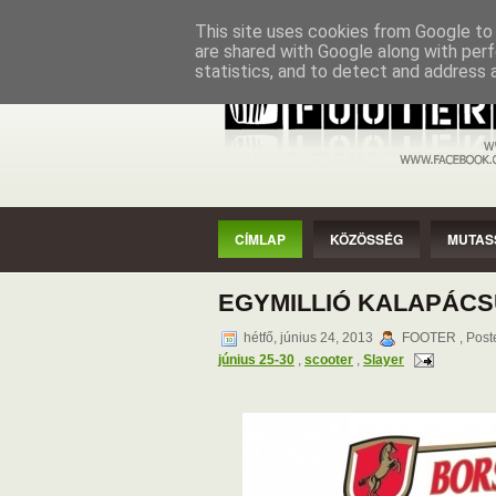
CÍMLAP
KÖZÖSSÉG
MUTASSAD
This site uses cookies from Google to d
are shared with Google along with perf
statistics, and to detect and address 
CÍMLAP
KÖZÖSSÉG
MUTAS
EGYMILLIÓ KALAPÁCS
hétfő, június 24, 2013
FOOTER , Post
június 25-30
,
scooter
,
Slayer