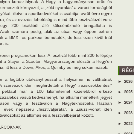
rmilyen korosztálynak. A Hegy' a hagyományosan erős és
ermészeti környezet, a „zöld nyaralás” a városi forróságból
ókat, illetve a sportkedvelőket is csábítja: évről-évre egyre
ra, és az evezési lehetőség is mind több fesztiválozót vonz
gy 200 bicikliből álló kölcsönözhető bringaflotta is
. Azok számára pedig, akik az utcai vagy éppen extrém
ják a BMX- és parkour bemutatók, de lesz ezen kívül triál
rt is.
zenei programokon lesz. A fesztivál több mint 200 fellépője
int a Slayer, a Scooter, Magyarországon először a Hegy’en
ndria, itt lesz a Down, Ákos, a Quimby és még sokan mások.
RÉG
r a legtöbb utalványtípussal a helyszínen is válthatnak
2026
►
e. A szervezők idén meghirdették a Hegy' „rezsicsökkentési”
2025
 például már a 100 kilométernél közelebbről érkező
►
százalékos vasúti kedvezményt, ha alkalmi menettérti jegyet
2024
►
máson vagy a fesztiválon a Nagyteknősbéka Házban
t évek népszerű „fesztiváljárata”, a Zsuzsi-vonat idén
2023
►
tiválozókat az állomás és a fesztiválbejárat között.
2022
►
 ARCOKNAK
2021