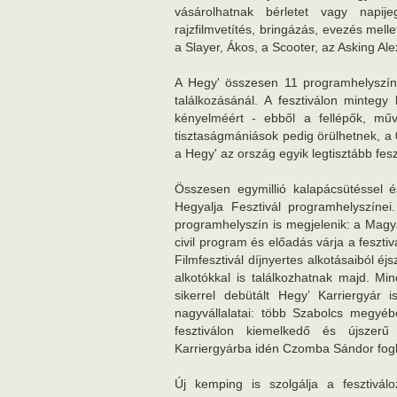
vásárolhatnak bérletet vagy napije
rajzfilmvetítés, bringázás, evezés mell
a Slayer, Ákos, a Scooter, az Asking 
A Hegy' összesen 11 programhelyszíne 
találkozásánál. A fesztiválon mintegy
kényelméért - ebből a fellépők, mű
tisztaságmániások pedig örülhetnek, 
a Hegy' az ország egyik legtisztább feszt
Összesen egymillió kalapácsütéssel és
Hegyalja Fesztivál programhelyszínei
programhelyszín is megjelenik: a Magya
civil program és előadás várja a feszt
Filmfesztivál díjnyertes alkotásaiból éjsz
alkotókkal is találkozhatnak majd. Mi
sikerrel debütált Hegy’ Karriergyá
nagyvállalatai: több Szabolcs megyébe
fesztiválon kiemelkedő és újszerű
Karriergyárba idén Czomba Sándor foglalk
Új kemping is szolgálja a fesztiválo