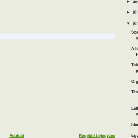
au
►
jú
►
jú
▼
Sza
A l
R
Tok
Org
Tér
-
Lát
Idé
Egy
Főoldal
Régebbi bejegyzés