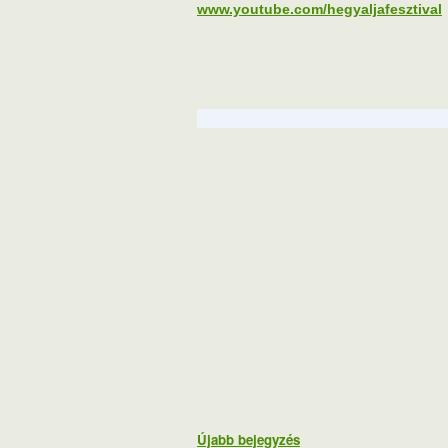
www.youtube.com/hegyaljafesztival
Újabb bejegyzés