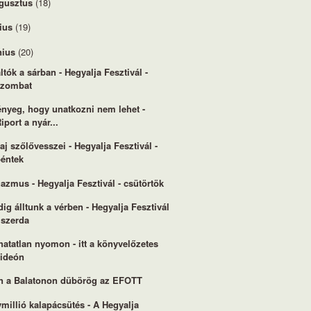
gusztus
(18)
lius
(19)
nius
(20)
ltók a sárban - Hegyalja Fesztivál -
szombat
ényeg, hogy unatkozni nem lehet -
iport a nyár...
aj szőlővesszei - Hegyalja Fesztivál -
péntek
azmus - Hegyalja Fesztivál - csütörtök
dig álltunk a vérben - Hegyalja Fesztivál
 szerda
hatatlan nyomon - itt a könyvelőzetes
videón
n a Balatonon dübörög az EFOTT
millió kalapácsütés - A Hegyalja