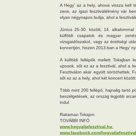
A Hegy' az a hely, ahova vissza kell té
zene, az igazi fesztiválélmény vár be
olyan négynapos bulija, ahol a fesztivá
Június 25-30. között, 14. alkalommal 
külföldi csapatok és magyar zenés
vizsgaidőszakot, vagy az érettségi ut
koncertjén, hiszen 2013-ban a Hegy’ nyi
A külföldi fellépők mellett Tokajban
uposok, sőt ez az a fesztivál, ahol a 
Fesztiválon akár együtt sörözhettek, F
sőt ez az a hely, ahol két koncert közöt
Több mint 200 fellépő, hajnalig tartó 
beszélgetések, az ország legjobb arcaiv
indul
Rakamaz-Tokajon.
TOVÁBBI INFÓ
www.hegyaljafesztival.hu
www.facebook.com/hegyaljafesztiva