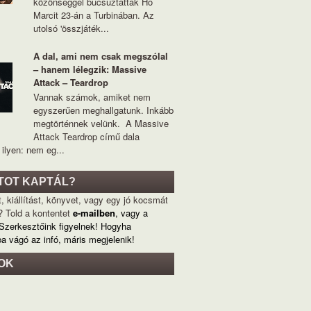
közönséggel búcsúztatták Hó
Marcit 23-án a Turbinában. Az
utolsó 'összjáték...
A dal, ami nem csak megszólal
– hanem lélegzik: Massive
Attack – Teardrop
Vannak számok, amiket nem
egyszerűen meghallgatunk. Inkább
megtörténnek velünk. A Massive
Attack Teardrop című dala
ilyen: nem eg...
TOT KAPTÁL?
, kiállítást, könyvet, vagy egy jó kocsmát
? Told a kontentet
e-mailben
, vagy a
 Szerkesztőink figyelnek! Hogyha
ba vágó az infó, máris megjelenik!
OK