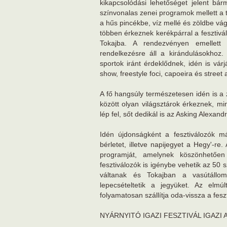
kikapcsolódási lehetőséget jelent bá
színvonalas zenei programok mellett a t
a hűs pincékbe, víz mellé és zöldbe vágy
többen érkeznek kerékpárral a fesztivál
Tokajba. A rendezvényen emellett e
rendelkezésre áll a kirándulásokhoz
sportok iránt érdeklődnek, idén is vár
show, freestyle foci, capoeira és street a
A fő hangsúly természetesen idén is a 
között olyan világsztárok érkeznek, m
lép fel, sőt dedikál is az Asking Alexa
Idén újdonságként a fesztiválozók má
bérletet, illetve napijegyet a Hegy'-r
programját, amelynek köszönhetően
fesztiválozók is igénybe vehetik az 50 
váltanak és Tokajban a vasútállo
lepecsételtetik a jegyüket. Az elmúl
folyamatosan szállítja oda-vissza a fesz
NYÁRNYITÓ IGAZI FESZTIVÁL IGAZI