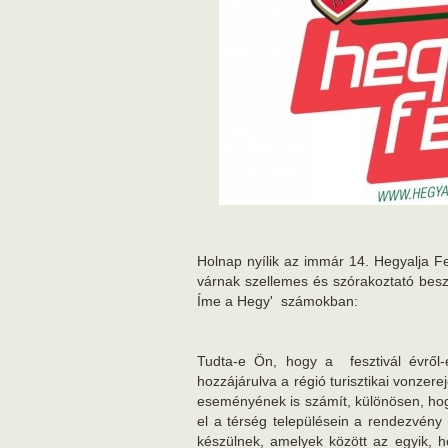
Holnap nyílik az immár 14. Hegyalja F
várnak szellemes és szórakoztató beszám
Íme a Hegy' számokban:
Tudta-e Ön, hogy a fesztivál évről-
hozzájárulva a régió turisztikai vonzere
eseményének is számít, különösen, hog
el a térség településein a rendezvény
készülnek, amelyek között az egyik, 