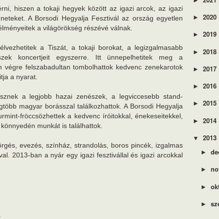
►
rni, hiszen a tokaji hegyek között az igazi arcok, az igazi
2020
►
nneteket. A Borsodi Hegyalja Fesztivál az ország egyetlen
lélményeitek a világörökség részévé válnak.
2019
►
élvezhetitek a Tiszát, a tokaji borokat, a legizgalmasabb
2018
►
zek koncertjeit egyszerre. Itt ünnepelhetitek meg a
án végre felszabadultan tombolhattok kedvenc zenekarotok
2017
►
tja a nyarat.
2016
►
 lesznek a legjobb hazai zenészek, a legviccesebb stand-
2015
►
legtöbb magyar borásszal találkozhattok. A Borsodi Hegyalja
urmint-fröccsözhettek a kedvenc íróitokkal, énekeseitekkel,
2014
►
t könnyedén munkát is találhattok.
2013
▼
pörgés, evezés, színház, strandolás, boros pincék, izgalmas
de
►
al. 2013-ban a nyár egy igazi fesztivállal és igazi arcokkal
no
►
ok
►
sz
►
l