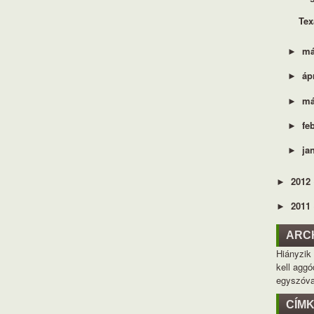
Tex
má
►
áp
►
má
►
fe
►
ja
►
2012
►
2011
►
ARC
Hiányzik
kell aggó
egyszóva
CÍM