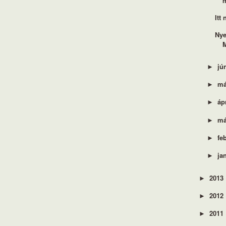
m
Itt
Nye
M
jú
►
má
►
áp
►
má
►
fe
►
ja
►
2013
►
2012
►
2011
►