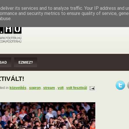
EZMIEZ?
IMPRESSZUM
SZERZŐI JOGOK
eliver its services and to analyze traffic. Your IP address and 
ormance and security metrics to ensure quality of service, gen
abuse.
SAD
EZMIEZ?
ZTIVÁLT!
ted in
közvetítés
,
sopron
,
stream
,
volt
,
volt fesztivál