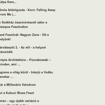
átya Kere...
önös feldolgozás - Korn: Falling Away
rom Me (...
 Székház összművészeti sátor a
Campus Fesztiválon
and Fesztivál- Nagyon Zene - Ott a
helyünk!
árválasztó 2. - Az elit - a helyzet
fokozódik
rópia Architektúra – Pozvakowski –
inden, ami ...
ágzene a világ körül - Interjú a Vodku
enekar ...
ár a Millenáris Velodrom
ul a Kobuci Blues Feszt
men – egy újabb variáció a