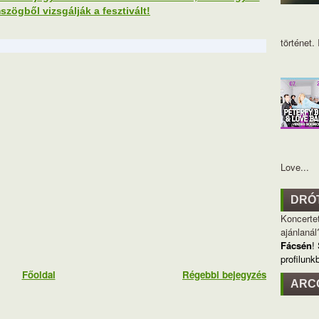
szögből vizsgálják a fesztivált!
történet. I
Love...
DRÓ
Koncertet
ajánlanál
Fácsén
!
profilunk
Főoldal
Régebbi bejegyzés
ARC