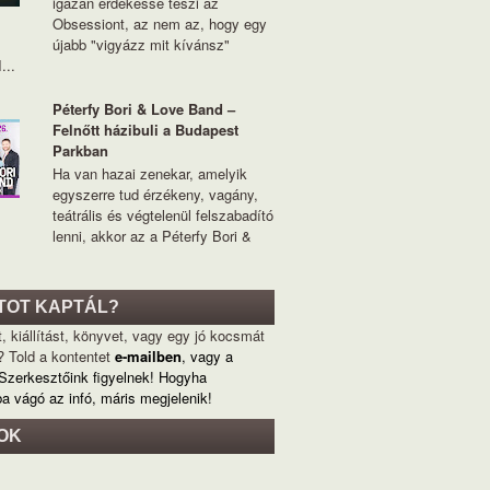
igazán érdekessé teszi az
Obsessiont, az nem az, hogy egy
újabb "vigyázz mit kívánsz"
...
Péterfy Bori & Love Band –
Felnőtt házibuli a Budapest
Parkban
Ha van hazai zenekar, amelyik
egyszerre tud érzékeny, vagány,
teátrális és végtelenül felszabadító
lenni, akkor az a Péterfy Bori &
TOT KAPTÁL?
, kiállítást, könyvet, vagy egy jó kocsmát
? Told a kontentet
e-mailben
, vagy a
 Szerkesztőink figyelnek! Hogyha
ba vágó az infó, máris megjelenik!
OK