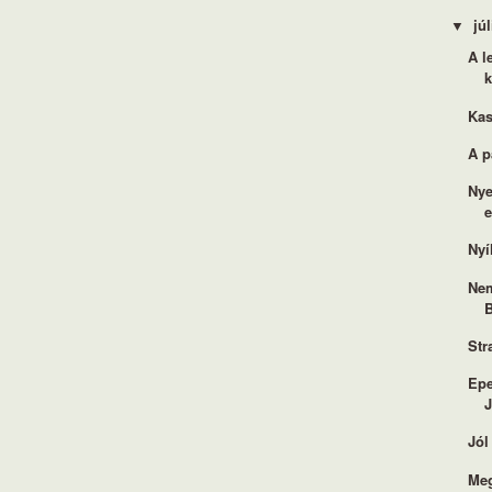
jú
▼
A l
k
Kas
A p
Nye
e
Nyí
Nem
B
Str
Epe
Jól
Meg