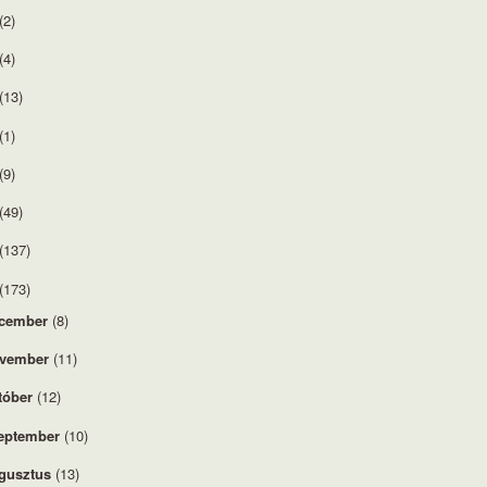
(2)
(4)
(13)
(1)
(9)
(49)
(137)
(173)
cember
(8)
vember
(11)
tóber
(12)
eptember
(10)
gusztus
(13)