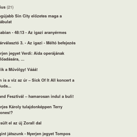
lius
(21)
egújabb Sin City előzetes maga a
ábulat
abian - 48:13 - Az igazi aranyérmes
árválasztó 3. - Az igazi - Méltó befejezés
rjen jegyet Verdi: Aida operájának
lőadására, ...
lik a Művölgy! Vááá!
 is a víz az úr – Sick Of It All koncert a
uda...
and Fesztivál – hamarosan indul a buli!
rjes Károly tulajdonképpen Terry
Jones!?
 sült el az új Zorall dal
int játszunk - Nyerjen jegyet Tompos