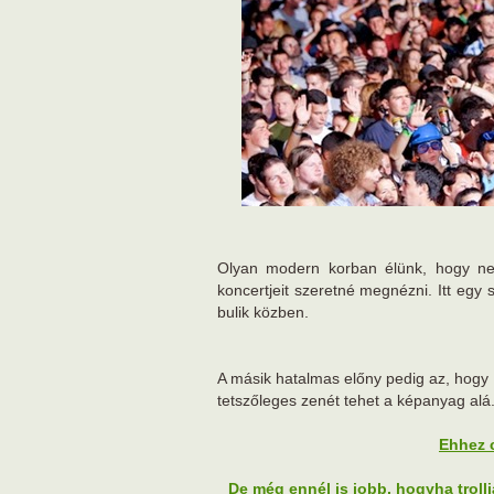
Olyan modern korban élünk, hogy ne
koncertjeit szeretné megnézni. Itt egy
bulik közben.
A másik hatalmas előny pedig az, hogy l
tetszőleges zenét tehet a képanyag alá
Ehhez c
De még ennél is jobb, hogyha troll