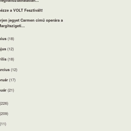
egváltoztathatatlan...
 nézze a VOLT Fesztivált!
rjen jegyet Carmen című operára a
argitszigeti...
nius
(18)
jus
(12)
rilis
(18)
rcius
(12)
bruár
(17)
nuár
(21)
(226)
(209)
(11)