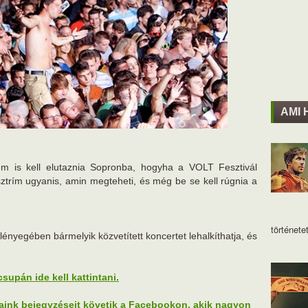
AMI 
m is kell elutaznia Sopronba, hogyha a VOLT Fesztivál
 sztrím ugyanis, amin megteheti, és még be se kell rúgnia a
történetet
ényegében bármelyik közvetített koncertet lehalkíthatja, és
.
supán ide kell kattintani.
jaink bejegyzéseit követik a Facebookon, akik nagyon