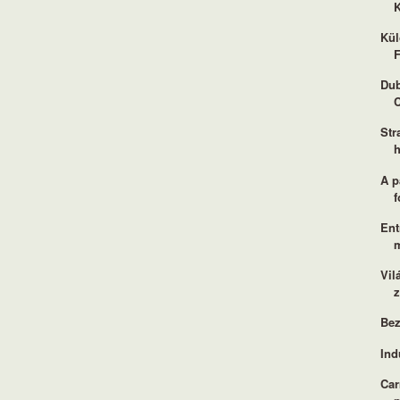
K
Kül
F
Dub
Str
A p
Ent
m
Vil
z
Bez
Ind
Car