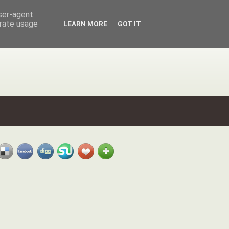
user-agent
erate usage
LEARN MORE
GOT IT