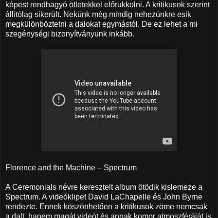
képest rendhagyó ötletekkel előrukkolni. A kritikusok szerint
állítólag sikerült. Nekünk még mindig nehezünkre esik
megkülönböztetni a dalokat egymástól. De ez lehet a mi
szegénységi bizonyítványunk inkább.
Florence and the Machine – Spectrum
A Ceremonials névre keresztelt album ötödik kislemeze a
Spectrum. A videóklipet David LaChapelle és John Byrne
rendezte. Ennek köszönhetően a kritikusok zöme nemcsak
a dalt, hanem magát videót és annak komor atmoszféráját is