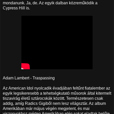
mondanunk. Ja, de. Az egyik dalban közreműködik a
Cypress Hill is.
Adam Lambert - Traspassing
Az American Idol nyolcadik évadjában feltűnt fiatalember az
egyik legsikeresebb a tehetségkutató műsorok által kitermelt
tiszavirág életű sztárocskák között. Természetesen csak
addig, amíg Radics Gigiből nem lesz világsztár. Az album
Amerikában már május végén megjelent, és mai
viszonyokhoz mérten Amerikában elég sokat eladtak belőle.