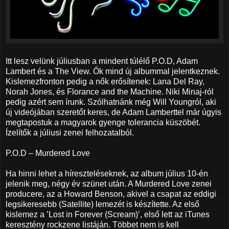
Itt lesz velünk júliusban a mindent túlélő P.O.D, Adam
Lambert és a The View. Ők mind új albummal jelentkeznek.
Kislemezfronton pedig a nők erősítenek: Lana Del Ray,
Norah Jones, és Florance and the Machine. Niki Minaj-ról
pedig azért sem írunk. Szólhatnánk még Will Youngról, aki
új videójában szeretőt keres, de Adam Lamberttel már úgyis
megtapostuk a magyarok gyenge tolerancia küszöbét.
Ízelítők a júliusi zenei felhozatalból.
P.O.D – Murdered Love
Ha hinni lehet a híreszteléseknek, az album július 10-én
jelenik meg, négy év szünet után. A Murdered Love zenei
producere, az a Howard Benson, akivel a csapat az eddigi
legsikeresebb (Satellite) lemezét is készítette. Az első
kislemez a ’Lost in Forever (Scream)’, első lett az iTunes
keresztény rockzene listáján. Többet nem is kell