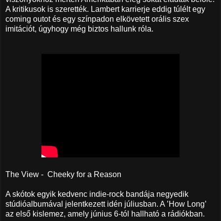
A kritikusok is szerették. Lambert karrierje eddig túlélt egy
coming outot és egy színpadon elkövetett orális szex
imitációt, úgyhogy még biztos hallunk róla.
The View - Cheeky for a Reason
A skótok egyik kedvenc indie-rock bandája negyedik
stúdióalbumával jelentkezett idén júliusban. A ’How Long’
az első kislemez, amely június 6-tól hallható a rádiókban.