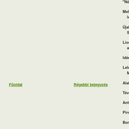
"Nó
Mel
l
Úja
S
Lio
a
Idé
Lel
M
Ala
Főoldal
Régebbi bejegyzés
Tév
Ant
Pir
Bon