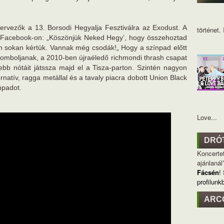
ervezők a 13. Borsodi Hegyalja Fesztiválra az Exodust. A
történet. I
a Facebook-on: „Köszönjük Neked Hegy’, hogy összehoztad
n sokan kértük. Vannak még csodák!„ Hogy a színpad előtt
k tomboljanak, a 2010-ben újraéledő richmondi thrash csapat
ebb nótáit játssza majd el a Tisza-parton. Szintén nagyon
ernatív, ragga metállal és a tavaly piacra dobott Union Black
npadot.
Love...
DRÓ
Koncertet
ajánlanál
Fácsén
!
profilunk
ARC