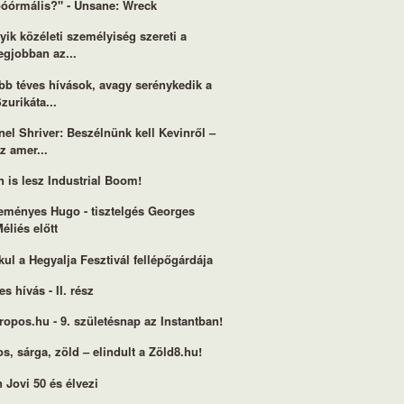
óórmális?" - Unsane: Wreck
yik közéleti személyiség szereti a
egjobban az...
bb téves hívások, avagy serénykedik a
zurikáta...
nel Shriver: Beszélnünk kell Kevinről –
z amer...
n is lesz Industrial Boom!
eményes Hugo - tisztelgés Georges
éliés előtt
kul a Hegyalja Fesztivál fellépőgárdája
es hívás - II. rész
ropos.hu - 9. születésnap az Instantban!
os, sárga, zöld – elindult a Zöld8.hu!
 Jovi 50 és élvezi