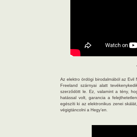
Az elektro ördögi birodalmából az Evil
Freeland szárnyai alatt tevékenyked
szerződött le. Ez, valamint a tény, 
hatással volt, garancia a felejthetet
egészíti ki az elektronikus zenei skál
végigtáncolni a Hegy’en.