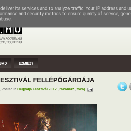
EZMIEZ?
IMPRESSZUM
SZERZŐI JOGOK
eliver its services and to analyze traffic. Your IP address and 
ormance and security metrics to ensure quality of service, gen
abuse.
SAD
EZMIEZ?
FESZTIVÁL FELLÉPŐGÁRDÁJA
 Posted in
Hegyalja Fesztivál 2012
,
rakamaz
,
tokaj