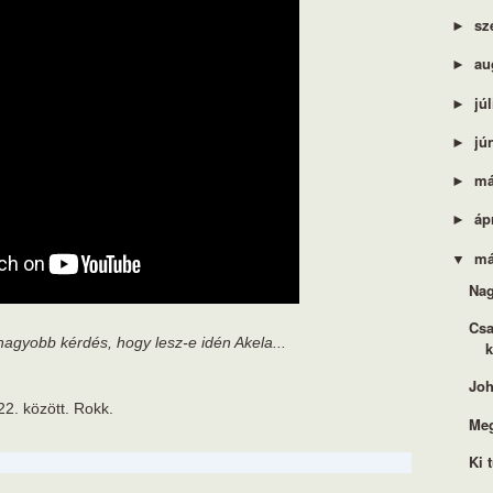
sz
►
au
►
jú
►
jú
►
má
►
áp
►
má
▼
Nag
Csa
agyobb kérdés, hogy lesz-e idén Akela...
k
Joh
22. között. Rokk.
Meg
Ki 