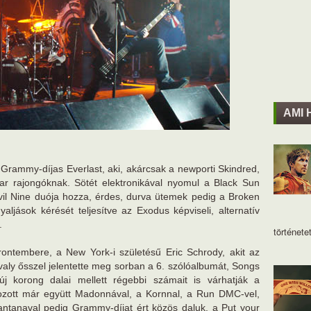
AMI 
a Grammy-díjas Everlast, aki, akárcsak a newporti Skindred,
r rajongóknak. Sötét elektronikával nyomul a Black Sun
vil Nine duója hozza, érdes, durva ütemek pedig a Broken
yaljások kérését teljesítve az Exodus képviseli, alternatív
.
történetet
rontembere, a New York-i születésű Eric Schrody, akit az
avaly ősszel jelentette meg sorban a 6. szólóalbumát, Songs
új korong dalai mellett régebbi számait is várhatják a
lgozott már együtt Madonnával, a Kornnal, a Run DMC-vel,
antanaval pedig Grammy-díjat ért közös daluk, a Put your