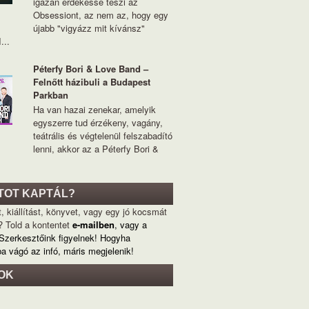
igazán érdekessé teszi az
Obsessiont, az nem az, hogy egy
újabb "vigyázz mit kívánsz"
...
Péterfy Bori & Love Band –
Felnőtt házibuli a Budapest
Parkban
Ha van hazai zenekar, amelyik
egyszerre tud érzékeny, vagány,
teátrális és végtelenül felszabadító
lenni, akkor az a Péterfy Bori &
TOT KAPTÁL?
, kiállítást, könyvet, vagy egy jó kocsmát
? Told a kontentet
e-mailben
, vagy a
 Szerkesztőink figyelnek! Hogyha
ba vágó az infó, máris megjelenik!
OK