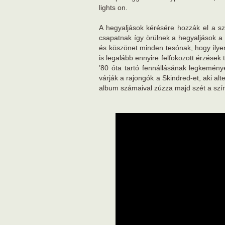
lights on.
A hegyaljások kérésére hozzák el a sz
csapatnak így örülnek a hegyaljások 
és köszönet minden tesónak, hogy ilye
is legalább ennyire felfokozott érzése
’80 óta tartó fennállásának legkemény
várják a rajongók a Skindred-et, aki alt
album számaival zúzza majd szét a szí