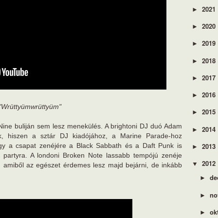
2021
►
2020
►
2019
►
2018
►
2017
►
2016
►
"Wrüttyümwrüttyüm"
2015
►
 Nine buliján sem lesz menekülés. A brightoni DJ duó Adam
2014
►
ik, hiszen a sztár DJ kiadójához, a Marine Parade-hoz
2013
hogy a csapat zenéjére a Black Sabbath és a Daft Punk is
►
len partyra. A londoni Broken Note lassabb tempójú zenéje
2012
▼
át, amiből az egészet érdemes lesz majd bejárni, de inkább
de
►
no
►
ok
►