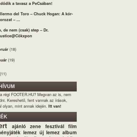
dődik a tavasz a PeCsában!
llermo del Toro – Chuck Hogan: A kór-
orozat – ...
, de nem (csak) step – Dr.
Justice@Cökxpon
bruár
(18)
nuár
(19)
(11)
HÍVUM
 a régi FOOTER.HU? Megvan az is, nem
dni. Kereshető, fent vannak az írások,
l olyan, mint annak idején.
Itt van!
KÉK
ert
ajánló
zene
fesztivál
film
ényjáték
lemez
új lemez
album