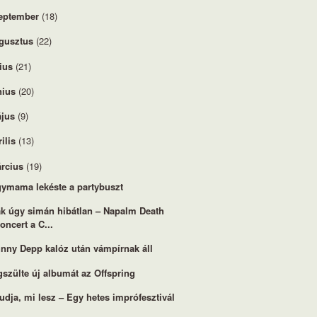
eptember
(18)
gusztus
(22)
lius
(21)
nius
(20)
jus
(9)
rilis
(13)
rcius
(19)
ymama lekéste a partybuszt
k úgy simán hibátlan – Napalm Death
oncert a C...
nny Depp kalóz után vámpírnak áll
szülte új albumát az Offspring
tudja, mi lesz – Egy hetes imprófesztivál