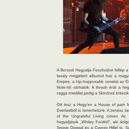
A Borsodi Hegyalja Fesztiválon fellép 
tavaly megjelent albumot hoz a magya
Empire, a hip-hopposabb vonalat az E
Note-tól várhatók. A thrash érát a heg
ragga metállal pedig a Skindred érkezik
Ott lesz a Hegy’en a House of pain f
Everlastből is ismerhetünk. A zenész t
of the Ungrateful Living címen. Az 
hegyaljások „Whitey Fordtól”, aki do
Snoop Doggal és a Cypres Hillel is, S