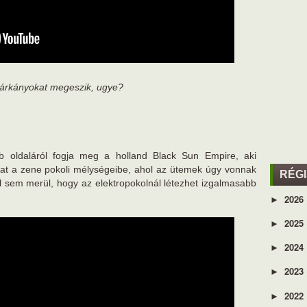
 sárkányokat megeszik, ugye?
bb oldaláról fogja meg a holland Black Sun Empire, aki
ókat a zene pokoli mélységeibe, ahol az ütemek úgy vonnak
RÉG
l sem merül, hogy az elektropokolnál létezhet izgalmasabb
2026
►
2025
►
2024
►
2023
►
2022
►