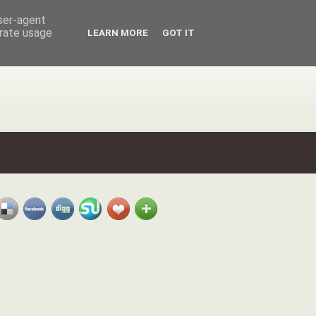
user-agent
erate usage
LEARN MORE
GOT IT