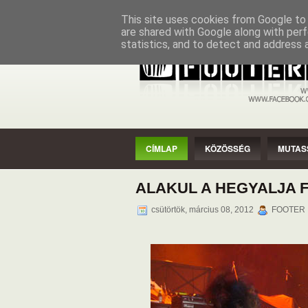
CÍMLAP
KÖZÖSSÉG
MUTASSAD
This site uses cookies from Google to d
are shared with Google along with perf
statistics, and to detect and address 
CÍMLAP
KÖZÖSSÉG
MUTAS
ALAKUL A HEGYALJA 
csütörtök, március 08, 2012
FOOTER ,