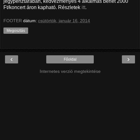
jegypénztárában, kedvezményes 4 alkalmas bérlet 2000
Ft/koncert áron kapható. Részletek
itt
.
FOOTER
dátum:
csütörtök, január 16, 2014
Megosztás
‹
›
Főoldal
Internetes verzió megtekintése