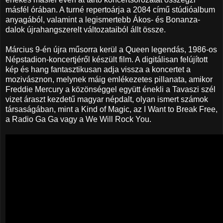
másfél órában. A turné repertoárja a 2084 című stúdióalbum
anyagából, valamint a legismertebb Ákos- és Bonanza-
dalok újrahangszerelt változataiból állt össze.
Március 9-én újra műsorra kerül a Queen legendás, 1986-os
Népstadion-koncertjéről készült film. A digitálisan felújított
kép és hang fantasztikusan adja vissza a koncertet a
mozivásznon, melynek máig emlékezetes pillanata, amikor
Freddie Mercury a közönséggel együtt énekli a Tavaszi szél
vizet áraszt kezdetű magyar népdalt, olyan ismert számok
társaságában, mint a Kind of Magic, az I Want to Break Free,
a Radio Ga Ga vagy a We Will Rock You.