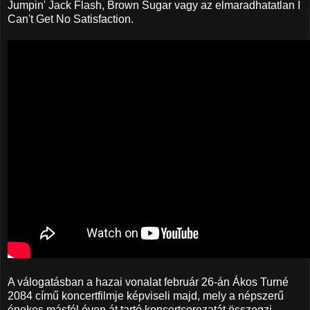
Jumpin' Jack Flash, Brown Sugar vagy az elmaradhatatlan I
Can't Get No Satisfaction.
A válogatásban a hazai vonalat február 26-án Ákos Turné
2084 című koncertfilmje képviseli majd, mely a népszerű
énekes másfél éven át tartó koncertsorozatát összegzi