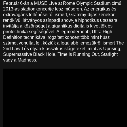
Február 6-án a MUSE Live at Rome Olympic Stadium című
2013-as stadionkoncertje lesz műsoron. Az energikus és
extravagáns fellépéseiről ismert, Grammy-díjas zenekar
rendkívül látványos színpadi show-ja hipnotikus utazásra
invitálja a közönséget a gigantikus digitális kivetítők és
pirotechnika segítségével. A legmodernebb, Ultra High
Definition technikával rögzített koncert több mint húsz
számot vonultat fel, köztük a legújabb lemezükről ismert The
2nd Law-t és olyan klasszikus slágereket, mint as Uprising,
Supermassive Black Hole, Time Is Running Out, Starlight
vagy a Madness.