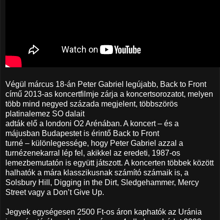
Végül márcus 18-án Peter Gabriel legújabb, Back to Front
című 2013-as koncertfilmje zárja a koncertsorozatot, melyen
több mind negyed százada megjelent, többszörös
platinalemez SO dalait
adták elő a londoni O2 Arénában. A koncert – és a
májusban Budapestet is érintő Back to Front
turné – különlegessége, hogy Peter Gabriel azzal a
turnézenekarral lép fel, akikkel az eredeti, 1987-os
lemezbemutatón is együtt játszott. A koncerten többek között
halhatók a mára klasszikusnak számító számaik is, a
Solsbury Hill, Digging in the Dirt, Sledgehammer, Mercy
Street vagy a Don’t Give Up.
Jegyek egységesen 2500 Ft-os áron kaphatók az Uránia