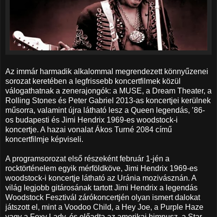
Az immár harmadik alkalommal megrendezett könnyűzenei
sorozat keretében a legfrissebb koncertfilmek közül
válogathatnak a zenerajongók: a MUSE, a Dream Theater, a
Rolling Stones és Peter Gabriel 2013-as koncertjei kerülnek
műsorra, valamint újra látható lesz a Queen legendás, ’86-
os budapesti és Jimi Hendrix 1969-es woodstock-i
koncertje. A hazai vonalat Ákos Turné 2084 című
koncertfilmje képviseli.
A programsorozat első részeként február 1-jén a
rocktörténelem egyik mérföldköve, Jimi Hendrix 1969-es
woodstock-i koncertje látható az Uránia mozivásznán. A
világ legjobb gitárosának tartott Jimi Hendrix a legendás
Woodstock Fesztivál zárókoncertjén olyan ismert dalokat
játszott el, mint a Voodoo Child, a Hey Joe, a Purple Haze
vagy a Foxy Lady, és előadta az amerikai himnusz, a Star