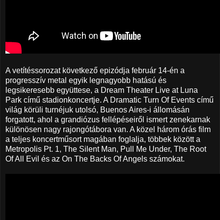
A vetítéssorozat következő epizódja február 14-én a
progresszív metal egyik legnagyobb hatású és
legsikeresebb együttese, a Dream Theater Live at Luna
Park című stadionkoncertje. A Dramatic Turn Of Events című
világ körüli turnéjuk utolsó, Buenos Aires-i állomásán
forgatott, ahol a grandiózus fellépéseiről ismert zenekarnak
különösen nagy rajongótábora van. A közel három órás film
a teljes koncertműsort magában foglalja, többek között a
Metropolis Pt. 1, The Silent Man, Pull Me Under, The Root
Of All Evil és az On The Backs Of Angels számokat.