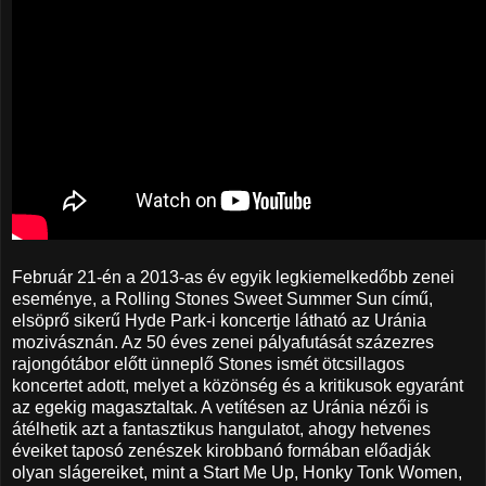
Február 21-én a 2013-as év egyik legkiemelkedőbb zenei
eseménye, a Rolling Stones Sweet Summer Sun című,
elsöprő sikerű Hyde Park-i koncertje látható az Uránia
mozivásznán. Az 50 éves zenei pályafutását százezres
rajongótábor előtt ünneplő Stones ismét ötcsillagos
koncertet adott, melyet a közönség és a kritikusok egyaránt
az egekig magasztaltak. A vetítésen az Uránia nézői is
átélhetik azt a fantasztikus hangulatot, ahogy hetvenes
éveiket taposó zenészek kirobbanó formában előadják
olyan slágereiket, mint a Start Me Up, Honky Tonk Women,