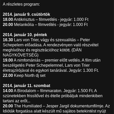
A részletes program:
2014. január 9. csütörtök
18.00
Antikrisztus – filmvetítés - jegyár: 1.000 Ft
20.00
Melankólia – filmvetítés - jegyár: 1.000 Ft
2014. január 10. péntek
16.30
Lars von Trier, vágy és szexualitás – Peter
Schepelern előadása. A rendezvényen való részvétel
meghívóhoz és regisztrációhoz kötött. (DÁN
NAGYKÖVETSÉG)
19.00
A nimfomániás – premier előtt vetítés. A film után
beszélgetés Peter Schepelernnel, Lars von Trier
életrajzírójával és egykori tanárával. Jegyár: 1.300 Ft.
22.00
Keep North dj set
2014. január 11. szombat
14.00
A Birodalom – filmmaraton. Jegyár: 1.500 Ft. A
szünetekben frissítővel és ételle próbáljuk mindenkiben
tartani az erőt...
20.00
The Humiliated – Jesper Jargil dokumentumfilmje. Az
Idióták forgatása alatt készült mű sajátos betekintést nyújt