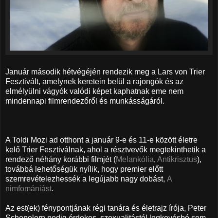
Január második hétvégéjén rendezik meg a Lars von Trier
Fesztivált, amelynek keretein belül a rajongók és az
elmélyülni vágyók valódi képet kaphatnak eme nem
mindennapi filmrendezőről és munkásságáról.
A Toldi Mozi ad otthont a január 9-e és 11-e között életre
kelő Trier Fesztiválnak, ahol a résztvevők megtekinthetik a
rendező néhány korábbi filmjét (
Melankólia
,
Antikrisztus
),
továbbá lehetőségük nyílik, hogy premier előtt
szemrevételezhessék a legújabb nagy dobást,
A
nimfomániást
.
Az est(ek) fénypontjának régi tanára és életrajz írója, Peter
Schepelern pedig érdekes, szexualitástól legkevésbé sem