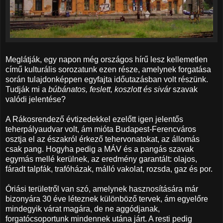
Meglátják, egy napon még országos hírű lesz kellemetlen
című kulturális sorozatunk ezen része, amelynek forgatása
során tulajdonképpen egyfajta időutazásban volt részünk.
Tudják mi a
búbánatos, feslett, koszlott és sivár
szavak
valódi jelentése?
A Rákosrendező évtizedekkel ezelőtt igen jelentős
teherpályaudvar volt, ám mióta Budapest-Ferencváros
osztja el az északról érkező tehervonatokat, az állomás
csak pang. Hogyha pedig a MÁV és a pangás szavak
egymás mellé kerülnek, az eredmény garantált: olajos,
fáradt talpfák, trafóházak, málló vakolat, rozsda, gaz és por.
Óriási területről van szó, amelynek hasznosítására már
bizonyára 30 éve léteznek különböző tervek, ám egyelőre
mindegyik várat magára, de ne aggódjanak,
forgatócsoportunk mindennek utána járt. A resti pedig