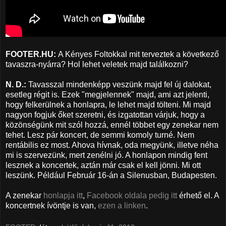
FOOTER.HU:
A Kényes Foltokkal mit terveztek a következő
tavaszra-nyárra? Hol lehet veletek majd találkozni?
N. D.:
Tavasszal mindenképp veszünk majd fel új dalokat,
esetleg régit is. Ezek "megjelennek" majd, ami azt jelenti,
hogy felkerülnek a honlapra, le lehet majd tölteni. Mi majd
nagyon fogjuk őket szeretni, és izgatottan várjuk, hogy a
közönségünk mit szól hozzá, ennél többet egy zenekar nem
tehet. Lesz pár koncert, de semmi komoly turné. Nem
rentábilis ez most. Ahova hívnak, oda megyünk, illetve néha
mi is szervezünk, mert zenélni jó. A honlapon mindig fent
lesznek a koncertek, aztán már csak el kell jönni. Mi ott
leszünk. Például Február 16-án a Silenusban, Budapesten.
A zenekar
honlapja itt
,
Facebook oldala pedig itt
érhető el. A
koncertnek ívöntje is van,
ezen a linken
.