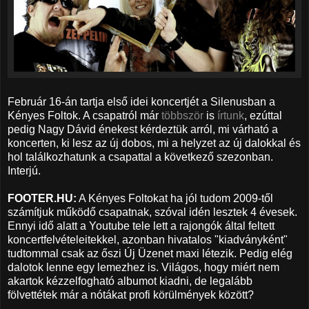
Február 16-án tartja első idei koncertjét a Silenusban a
Kényes Foltok. A csapatról már
többször
is
írtunk
, ezúttal
pedig Nagy Dávid énekest kérdeztük arról, mi várható a
koncerten, ki lesz az új dobos, mi a helyzet az új dalokkal és
hol találkozhatunk a csapattal a következő szezonban.
Interjú.
FOOTER.HU:
A Kényes Foltokat ha jól tudom 2009-től
számítjuk működő csapatnak, szóval idén lesztek 4 évesek.
Ennyi idő alatt a Youtube tele lett a rajongók által feltett
koncertfelvételeitekkel, azonban hivatalos "kiadványként"
tudtommal csak az őszi Új Üzenet maxi létezik. Pedig elég
dalotok lenne egy lemezhez is. Világos, hogy miért nem
akartok kézzelfogható albumot kiadni, de legalább
fölvettétek már a nótákat profi körülmények között?