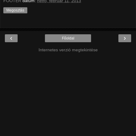
FOOTER
dátum:
hétfő, február 11, 2013
Megosztás
‹
›
Főoldal
Internetes verzió megtekintése