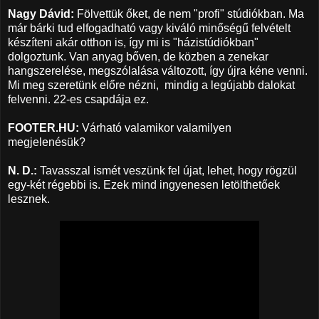
Nagy Dávid:
Fölvettük őket, de nem "profi" stúdiókban. Ma
már bárki tud elfogadható vagy kiváló minőségű felvételt
készíteni akár otthon is, így mi is "házistúdiókban"
dolgoztunk. Van anyag bőven, de közben a zenekar
hangszerelése, megszólalása változott, így újra kéne venni.
Mi meg szeretünk előre nézni, mindig a legújabb dalokat
felvenni. 22-es csapdája ez.
FOOTER.HU:
Várható valamikor valamilyen
megjelenésük?
N. D.:
Tavasszal ismét veszünk fel újat, lehet, hogy rögzül
egy-két régebbi is. Ezek mind ingyenesen letölthetőek
lesznek.