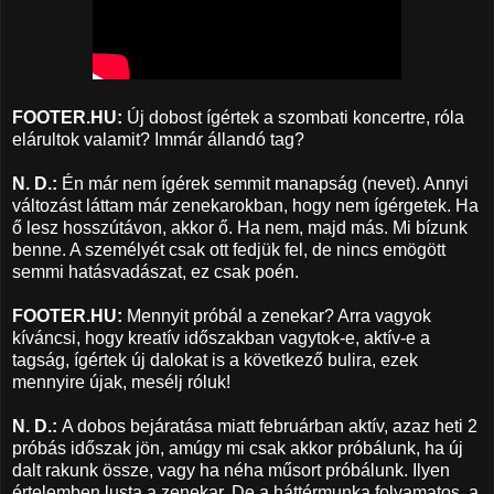
FOOTER.HU:
Új dobost ígértek a szombati koncertre, róla
elárultok valamit? Immár állandó tag?
N. D.:
Én már nem ígérek semmit manapság (nevet). Annyi
változást láttam már zenekarokban, hogy nem ígérgetek. Ha
ő lesz hosszútávon, akkor ő. Ha nem, majd más. Mi bízunk
benne. A személyét csak ott fedjük fel, de nincs emögött
semmi hatásvadászat, ez csak poén.
FOOTER.HU:
Mennyit próbál a zenekar? Arra vagyok
kíváncsi, hogy kreatív időszakban vagytok-e, aktív-e a
tagság, ígértek új dalokat is a következő bulira, ezek
mennyire újak, mesélj róluk!
N. D.:
A dobos bejáratása miatt februárban aktív, azaz heti 2
próbás időszak jön, amúgy mi csak akkor próbálunk, ha új
dalt rakunk össze, vagy ha néha műsort próbálunk. Ilyen
értelemben lusta a zenekar. De a háttérmunka folyamatos, a