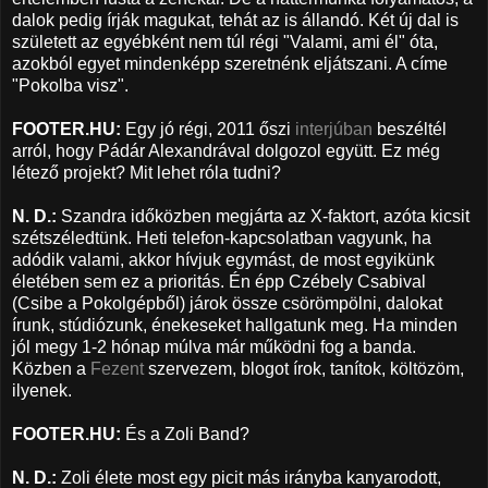
dalok pedig írják magukat, tehát az is állandó. Két új dal is
született az egyébként nem túl régi "Valami, ami él" óta,
azokból egyet mindenképp szeretnénk eljátszani. A címe
"Pokolba visz".
FOOTER.HU:
Egy jó régi, 2011 őszi
interjúban
beszéltél
arról, hogy Pádár Alexandrával dolgozol együtt. Ez még
létező projekt? Mit lehet róla tudni?
N. D.:
Szandra időközben megjárta az X-faktort, azóta kicsit
szétszéledtünk. Heti telefon-kapcsolatban vagyunk, ha
adódik valami, akkor hívjuk egymást, de most egyikünk
életében sem ez a prioritás. Én épp Czébely Csabival
(Csibe a Pokolgépből) járok össze csörömpölni, dalokat
írunk, stúdiózunk, énekeseket hallgatunk meg. Ha minden
jól megy 1-2 hónap múlva már működni fog a banda.
Közben a
Fezent
szervezem, blogot írok, tanítok, költözöm,
ilyenek.
FOOTER.HU:
És a Zoli Band?
N. D.:
Zoli élete most egy picit más irányba kanyarodott,