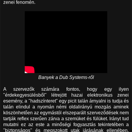
zenei fenomén.
Banyek a Dub Systems-ről
A szervezők számára fontos, hogy egy ilyen
"érdekegyesülésből" létrejött hazai elektronikus zenei
esemény, a "hadszínteret" egy picit talán árnyalni is tudja és
talán elindul a nyomán némi oldalirányú mozgás aminek
köszönhetően az egymástól elszeparált szerveződések nem
tartják reflex szerűen zárva a szemüket és fülüket. Irányt tud
mutatni ez az este a minőségi fogyasztás tekintetében a
"biztonságos" és megszokott utak járásának ellenében.