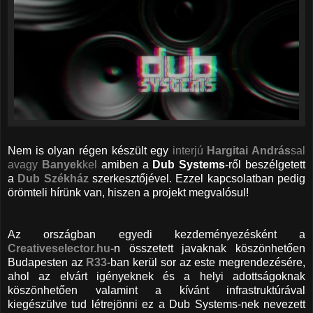
Nem is olyan régen készült egy
interjú
Hargitai András
sal
avagy
Banyek
kel
amiben a
Dub Systems
-ről beszélgetett
a
Dub Székház
szerkesztőjével. Ezzel kapcsolatban pedig
örömteli hírünk van, hiszen a projekt megvalósul!
Az országban egyedi kezdeményezésként a
Creativeselector.hu
-n összetett javaknak köszönhetően
Budapesten az
R33
-ban kerül sor az este megrendezésére,
ahol az elvárt igényeknek és a helyi adottságoknak
köszönhetően valamint a kívánt infrastruktúrával
kiegészülve tud létrejönni ez a Dub Systems-nek nevezett