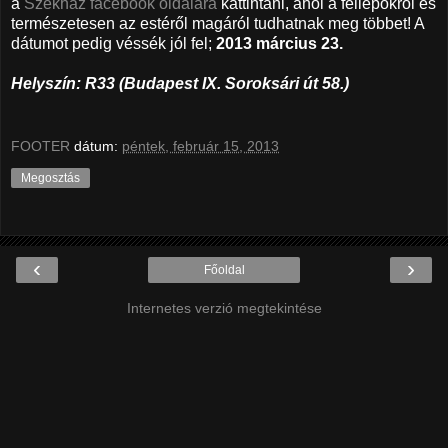
a
Székház facebook oldalára
kattintani, ahol a fellépőkről és
természetesen az estéről magáról tudhatnak meg többet! A
dátumot pedig véssék jól fel;
2013 március 23.
Helyszín: R33 (Budapest IX. Soroksári út 58.)
FOOTER
dátum:
péntek, február 15, 2013
Megosztás
‹
›
Főoldal
Internetes verzió megtekintése