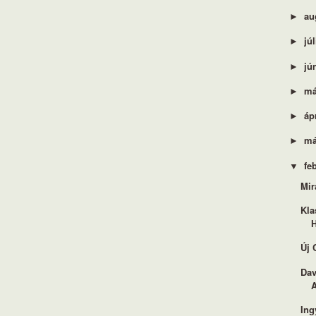
au
►
jú
►
jú
►
má
►
áp
►
má
►
fe
▼
Mir
Kla
H
Új 
Dav
A
Ing