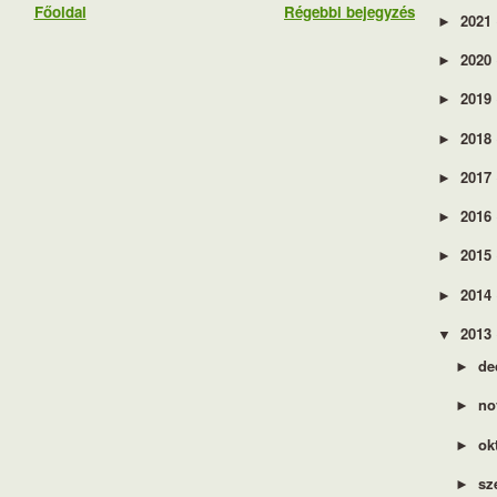
Főoldal
Régebbi bejegyzés
2021
►
2020
►
2019
►
2018
►
2017
►
2016
►
2015
►
2014
►
2013
▼
de
►
no
►
ok
►
sz
►