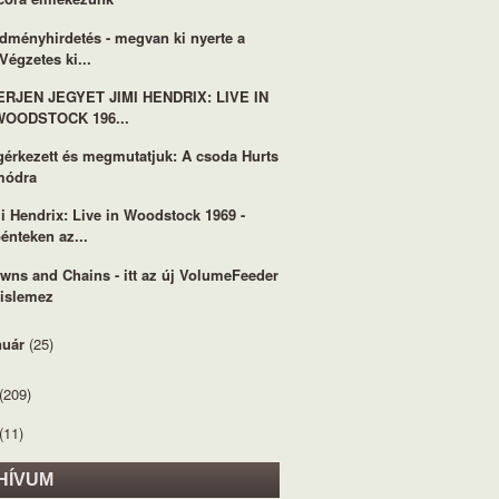
dményhirdetés - megvan ki nyerte a
Végzetes ki...
ERJEN JEGYET JIMI HENDRIX: LIVE IN
WOODSTOCK 196...
érkezett és megmutatjuk: A csoda Hurts
módra
i Hendrix: Live in Woodstock 1969 -
énteken az...
wns and Chains - itt az új VolumeFeeder
kislemez
nuár
(25)
(209)
(11)
HÍVUM