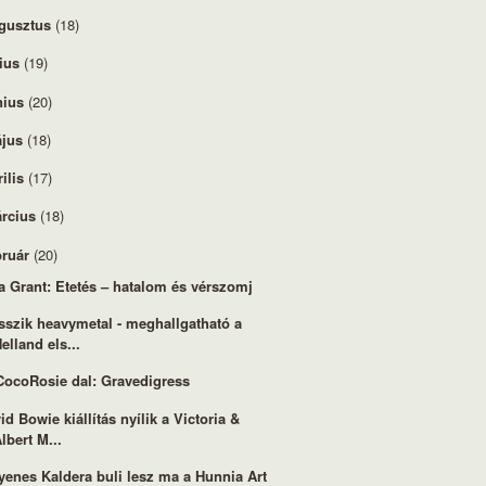
gusztus
(18)
lius
(19)
nius
(20)
jus
(18)
rilis
(17)
rcius
(18)
bruár
(20)
a Grant: Etetés – hatalom és vérszomj
sszik heavymetal - meghallgatható a
elland els...
CocoRosie dal: Gravedigress
id Bowie kiállítás nyílik a Victoria &
lbert M...
yenes Kaldera buli lesz ma a Hunnia Art