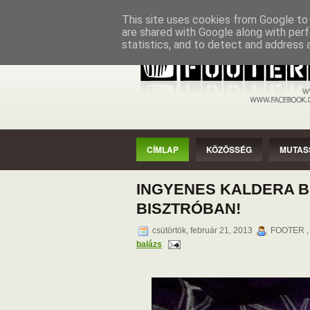
CÍMLAP
KÖZÖSSÉG
MUTASSAD
This site uses cookies from Google to d
are shared with Google along with perf
statistics, and to detect and address 
CÍMLAP
KÖZÖSSÉG
MUTAS
INGYENES KALDERA BU
BISZTRÓBAN!
csütörtök, február 21, 2013
FOOTER , 
balázs