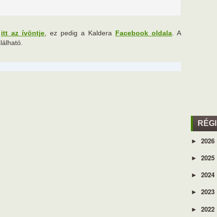
,
itt az ívöntje
, ez pedig a Kaldera
Facebook oldala
. A
lálható.
RÉG
2026
►
2025
►
2024
►
2023
►
2022
►