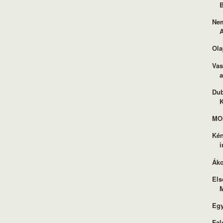
B
Nem
A
Ola
Vas
a
Dub
K
MON
Kén
i
Áko
Els
M
Egy
Fal