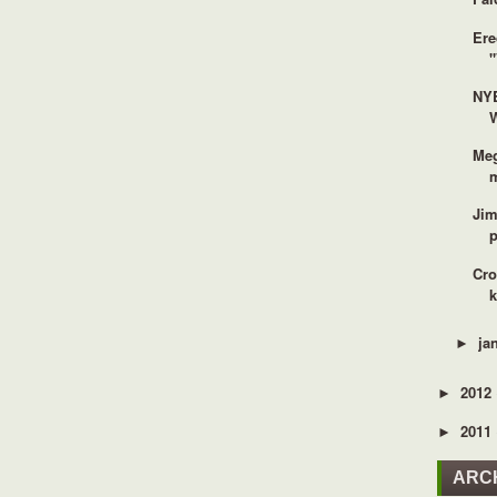
Ere
"
NY
Meg
Jim
p
Cro
ja
►
2012
►
2011
►
ARC