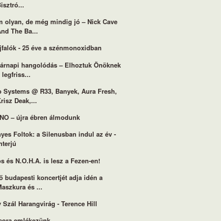
isztró...
 olyan, de még mindig jó – Nick Cave
nd The Ba...
jfalók - 25 éve a szénmonoxidban
árnapi hangolódás – Elhoztuk Önöknek
 legfriss...
 Systems @ R33, Banyek, Aura Fresh,
risz Deak,...
O – újra ébren álmodunk
yes Foltok: a Silenusban indul az év -
nterjú
s és N.O.H.A. is lesz a Fezen-en!
ő budapesti koncertjét adja idén a
aszkura és ...
 Szál Harangvirág - Terence Hill
cora emlékezünk