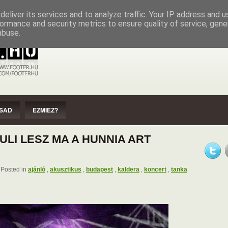
EZMIEZ?
IMPRESSZUM
SZERZŐI JOGOK
eliver its services and to analyze traffic. Your IP address and 
ormance and security metrics to ensure quality of service, gen
abuse.
SAD
EZMIEZ?
LI LESZ MA A HUNNIA ART
Posted in
ajánló
,
akusztikus
,
budapest
,
kaldera
,
koncert
,
tanka