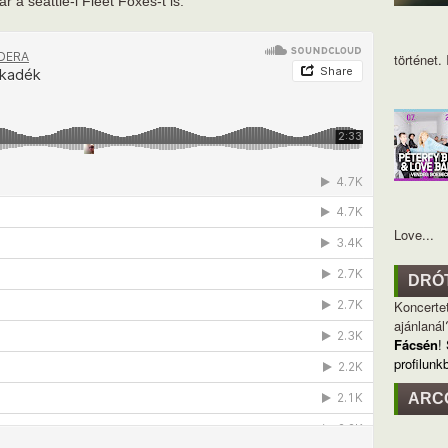
a seattle-i Fleet Foxes-t is.
történet. I
Love...
DRÓ
Koncertet
ajánlanál
Fácsén
!
profilunk
ARC