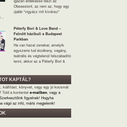
igazán érdekessé teszi az
Obsessiont, az nem az, hogy egy
újabb "vigyázz mit kívánsz"
...
Péterfy Bori & Love Band –
Felnőtt házibuli a Budapest
Parkban
Ha van hazai zenekar, amelyik
egyszerre tud érzékeny, vagány,
teátrális és végtelenül felszabadító
lenni, akkor az a Péterfy Bori &
TOT KAPTÁL?
, kiállítást, könyvet, vagy egy jó kocsmát
? Told a kontentet
e-mailben
, vagy a
 Szerkesztőink figyelnek! Hogyha
ba vágó az infó, máris megjelenik!
OK