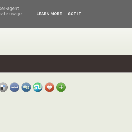
user-agent
erate usage
LEARN MORE
GOT IT