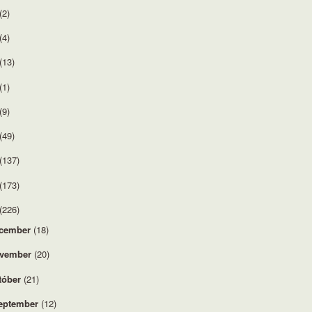
(2)
(4)
(13)
(1)
(9)
(49)
(137)
(173)
(226)
cember
(18)
vember
(20)
tóber
(21)
eptember
(12)