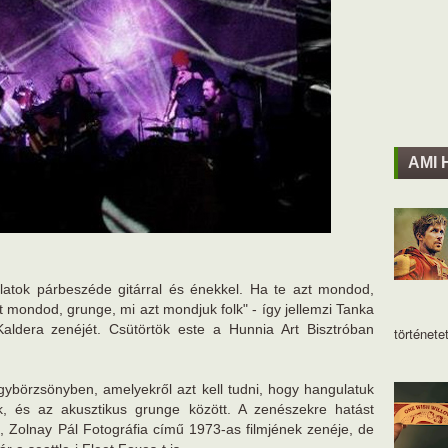
AMI 
gulatok párbeszéde gitárral és énekkel. Ha te azt mondod,
t mondod, grunge, mi azt mondjuk folk" - így jellemzi Tanka
ldera zenéjét. Csütörtök este a Hunnia Art Bisztróban
történetet
Nagybörzsönyben, amelyekről azt kell tudni, hogy hangulatuk
olk, és az akusztikus grunge között. A zenészekre hatást
a, Zolnay Pál Fotográfia című 1973-as filmjének zenéje, de