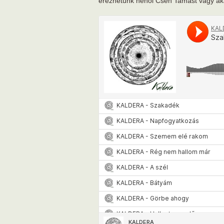
érezhetünk néhol Cseh Tamást vagy akár 