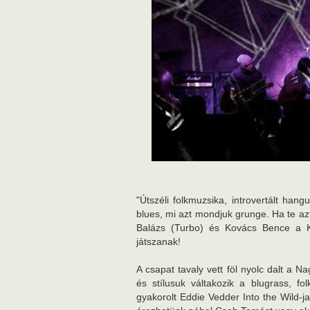
"Útszéli folkmuzsika, introvertált han
blues, mi azt mondjuk grunge. Ha te az
Balázs (Turbo) és Kovács Bence a Ka
játszanak!
A csapat tavaly vett föl nyolc dalt a 
és stílusuk váltakozik a blugrass, f
gyakorolt Eddie Vedder Into the Wild-j