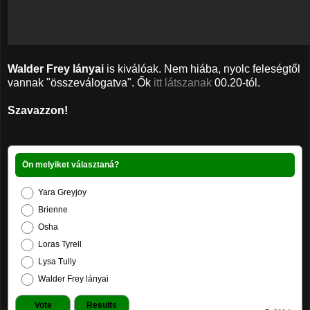
Walder Frey lányai
is kiválóak. Nem hiába, nyolc feleségtől
vannak "összeválogatva". Ők
itt látszanak
00.20-tól.
Szavazzon!
Ön melyiket választaná?
Yara Greyjoy
Brienne
Osha
Loras Tyrell
Lysa Tully
Walder Frey lányai