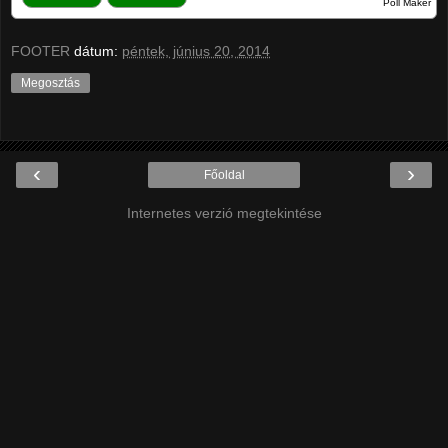
Poll Maker
FOOTER
dátum:
péntek, június 20, 2014
Megosztás
‹
›
Főoldal
Internetes verzió megtekintése