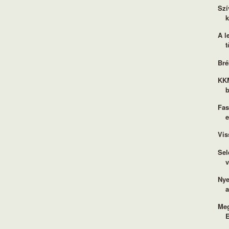
Szí
k
A l
t
Bré
KKM
b
Fas
e
Vis
Sel
v
Nye
a
Meg
E