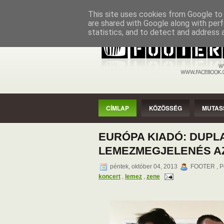
CÍMLAP
KÖZÖSSÉG
MUTASSAD
This site uses cookies from Google to d
are shared with Google along with perf
statistics, and to detect and address 
CÍMLAP
KÖZÖSSÉG
MUTAS
EURÓPA KIADÓ: DUPL
LEMEZMEGJELENÉS AZ
péntek, október 04, 2013
FOOTER , P
koncert
,
lemez
,
zene