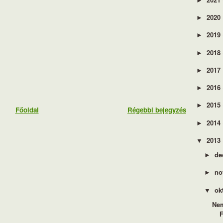
►
2020
►
2019
►
2018
►
2017
►
2016
►
2015
►
Főoldal
Régebbi bejegyzés
2014
►
2013
▼
de
►
no
►
ok
▼
Nem
F