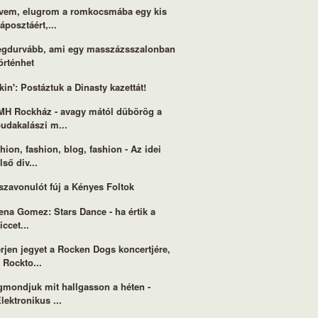
vem, elugrom a romkocsmába egy kis
áposztáért,...
egdurvább, ami egy masszázsszalonban
örténhet
kin': Postáztuk a Dinasty kazettát!
H Rockház - avagy mától dübörög a
udakalászi m...
hion, fashion, blog, fashion - Az idei
lső div...
szavonulót fúj a Kényes Foltok
ena Gomez: Stars Dance - ha értik a
iccet...
rjen jegyet a Rocken Dogs koncertjére,
 Rockto...
mondjuk mit hallgasson a héten -
lektronikus ...