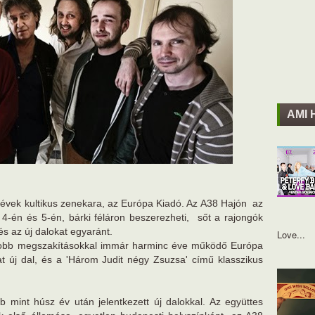
AMI 
as évek kultikus zenekara, az Európa Kiadó. Az A38 Hajón az
r 4-én és 5-én, bárki féláron beszerezheti, sőt a rajongók
és az új dalokat egyaránt.
Love...
gyobb megszakításokkal immár harminc éve működő Európa
at új dal, és a 'Három Judit négy Zsuzsa' című klasszikus
b mint húsz év után jelentkezett új dalokkal. Az együttes