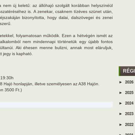
nem új keletű: az állóhajó szolgált korábban helyszínéül
szatéréséhez is. A zenekar, csaknem tízéves szünet után,
jszakáján bizonyította, hogy dalai, dalszövegei és zenei
őszerű.
etekkel, folyamatosan működik. Ezen a hétvégén ismét az
alkalomból nem mindennapi történetük egy újabb fontos
ltanúi. Aki éhesen menne bulizni, annak most eláruljuk,
 jegy is kapható.
RÉG
 19:30h
2026
►
8 Hajó honlapján, illetve személyesen az A38 Hajón.
en 3500 Ft.)
2025
►
2024
►
2023
►
2022
►
2021