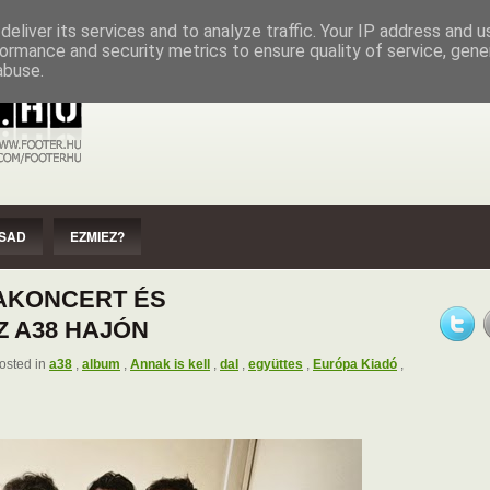
EZMIEZ?
IMPRESSZUM
SZERZŐI JOGOK
eliver its services and to analyze traffic. Your IP address and 
ormance and security metrics to ensure quality of service, gen
abuse.
SAD
EZMIEZ?
AKONCERT ÉS
 A38 HAJÓN
osted in
a38
,
album
,
Annak is kell
,
dal
,
együttes
,
Európa Kiadó
,