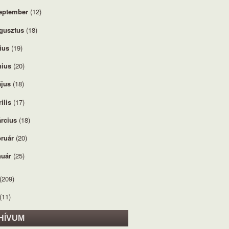
eptember
(12)
gusztus
(18)
lius
(19)
nius
(20)
jus
(18)
rilis
(17)
rcius
(18)
bruár
(20)
nuár
(25)
(209)
(11)
HÍVUM