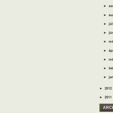
sz
►
au
►
jú
►
jú
►
má
►
áp
►
má
►
fe
►
ja
►
2012
►
2011
►
ARC