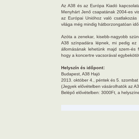
Az A38 és az Európa Kiadó kapcsolata 
Menyhárt Jenő csapatának 2004-es vis
az Európai Unióhoz való csatlakozás é
világa még mindig hátborzongatóan id
Azóta a zenekar, kisebb-nagyobb szün
A38 színpadára lépnek, mi pedig ez 
állomásának lehetünk majd szem-és fü
hogy a koncertre vacsorával egybekötött
Helyszín és időpont:
Budapest, A38 Hajó
2013. október 4., péntek és 5. szombat
(Jegyek elővételben vásárolhatók az A3
Belépő elővételben: 3000Ft, a helyszín