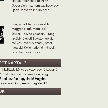
igazán érdekessé teszi az
Obsessiont, az nem az, hogy egy
újabb "vigyázz mit kívánsz"
...
Íme, a 6+1 leggonoszabb
magyar black metal dal
Őrület, kedves olvasóink! Még
inkább révület! Fekete lyukak
mélyén, gyanús szagú, sötét
motyók! Kellemetlen élmények,
nyomban a kattintás...
TOT KAPTÁL?
, kiállítást, könyvet, vagy egy jó kocsmát
? Told a kontentet
e-mailben
, vagy a
 Szerkesztőink figyelnek! Hogyha
ba vágó az infó, máris megjelenik!
OK