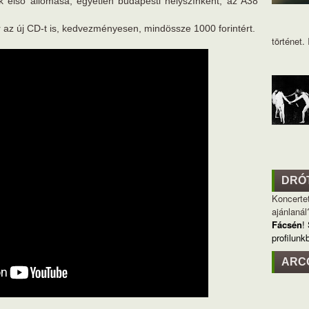
k első állomása, egyetlen budapesti helyszínként, az A38
r az új CD-t is, kedvezményesen, mindössze 1000 forintért.
történet. I
DRÓ
Koncertet
ajánlanál
Fácsén
!
profilunk
ARC