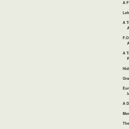
A F
Leh
A T
F.O
A T
Hid
Gra
Eur
A D
Mer
The