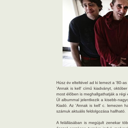
Húsz év elteltével ad ki lemezt a '80-
'Annak is kell' című kiadványt, októbe
most élőben is meghallgathatják a régi 
Úl albummal jelentkezik a kisebb-na
Kiadó. Az 'Annak is kell' c. lemezen h
számuk aktuális feldolgozása hallható.
A felállásában is megújult zenekar töb