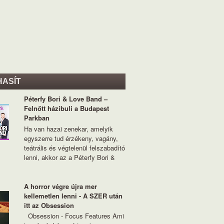
HASÍT
Péterfy Bori & Love Band –
Felnőtt házibuli a Budapest
Parkban
Ha van hazai zenekar, amelyik
egyszerre tud érzékeny, vagány,
teátrális és végtelenül felszabadító
lenni, akkor az a Péterfy Bori &
A horror végre újra mer
kellemetlen lenni - A SZER után
itt az Obsession
Obsession - Focus Features Ami