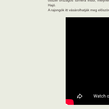
ősszel országos turnéra indul, melyne
Hajó.
A rajongók itt vásárolhatják meg előszö