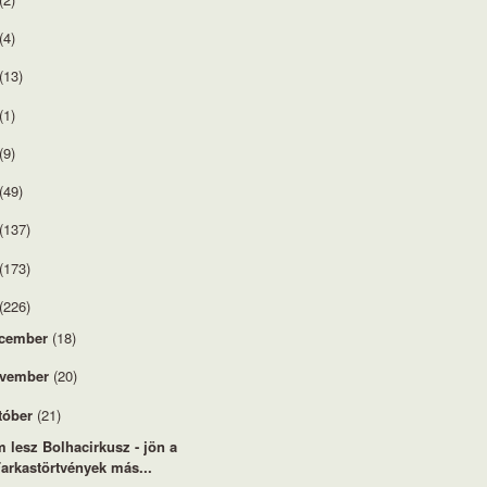
(4)
(13)
(1)
(9)
(49)
(137)
(173)
(226)
cember
(18)
vember
(20)
tóber
(21)
 lesz Bolhacirkusz - jön a
arkastörtvények más...