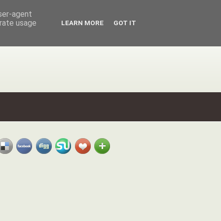
user-agent
erate usage
LEARN MORE
GOT IT