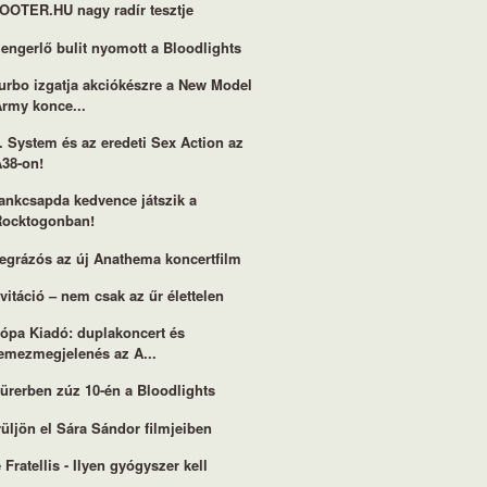
OOTER.HU nagy radír tesztje
engerlő bulit nyomott a Bloodlights
urbo izgatja akciókészre a New Model
Army konce...
. System és az eredeti Sex Action az
A38-on!
ankcsapda kedvence játszik a
Rocktogonban!
egrázós az új Anathema koncertfilm
vitáció – nem csak az űr élettelen
ópa Kiadó: duplakoncert és
lemezmegjelenés az A...
ürerben zúz 10-én a Bloodlights
üljön el Sára Sándor filmjeiben
 Fratellis - Ilyen gyógyszer kell