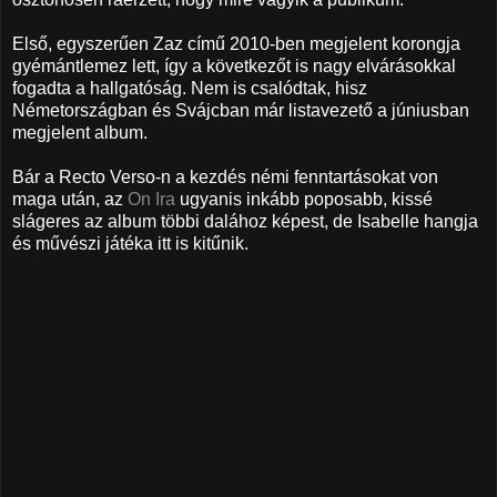
Első, egyszerűen Zaz című 2010-ben megjelent korongja
gyémántlemez lett, így a következőt is nagy elvárásokkal
fogadta a hallgatóság. Nem is csalódtak, hisz
Németországban és Svájcban már listavezető a júniusban
megjelent album.
Bár a Recto Verso-n a kezdés némi fenntartásokat von
maga után, az
On Ira
ugyanis inkább poposabb, kissé
slágeres az album többi dalához képest, de Isabelle hangja
és művészi játéka itt is kitűnik.