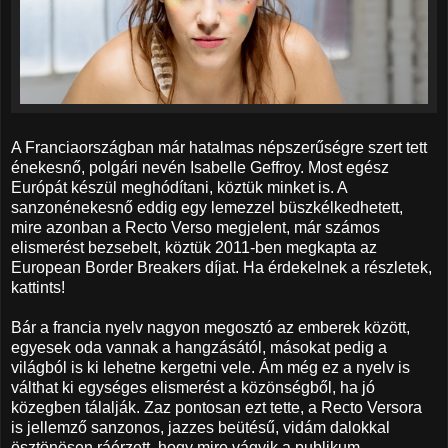
A Franciaországban már hatalmas népszerűségre szert tett
énekesnő, polgári nevén Isabelle Geffroy. Most egész
Európát készül meghódítani, köztük minket is. A
sanzonénekesnő eddig egy lemezzel büszkélkedhetett,
mire azonban a Recto Verso megjelent, már számos
elismerést bezsebelt, köztük 2011-ben megkapta az
European Border Breakers díjat. Ha érdekelnek a részletek,
kattints!
Bár a francia nyelv nagyon megosztó az emberek között,
egyesek oda vannak a hangzásától, másokat pedig a
világból is ki lehetne kergetni vele. Ám még ez a nyelv is
válthat ki egységes elismerést a közönségből, ha jó
közegben tálalják. Zaz pontosan ezt tette, a Recto Versora
is jellemző sanzonos, jazzes beütésű, vidám dalokkal
ösztönösen ráérzett, hogy mire vágyik a publikum.