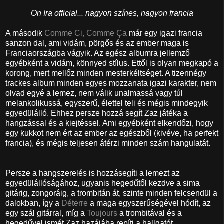
On Ira official... nagyon színes, nagyon francia
A második
Comme Ci, Comme Ça
már egy igazi francia
sanzon dal, ami vidám, pörgős és az ember maga is
Franciaországba vágyik. Az egész albumra jellemző
egyébként a vidám, könnyed stílus. Ettől is olyan megkapó a
korong, mert mellőz minden mesterkéltséget. A tizennégy
trackes album minden egyes mozzanata igazi karakter, nem
olvad egyé a lemez, nem válik unalmassá vagy túl
melankolikussá, egyszerű, élettel teli és mégis mindegyik
egyedülálló. Ehhez persze hozzá segít Zaz játéka a
hangzással és a kiejtéssel. Ami egyébként elkendőzi, hogy
egy kukkot nem ért az ember az egészből (kivéve, ha perfekt
francia), és mégis teljesen átérzi minden szám hangulatát.
Persze a hangszerelés is hozzásegíti a lemezt az
egyedülállóságához, ugyanis hegedűtől kezdve a sima
gitárig, zongoráig, a trombitán át, szinte minden felcsendül a
dalokban, így a
Déterre
a maga egyszerűségével hódít, az
egy szál gitárral, míg a
Toujours
a trombitával és a
hegedűvel ismét Zaz hazájába repíti a hallgatót.