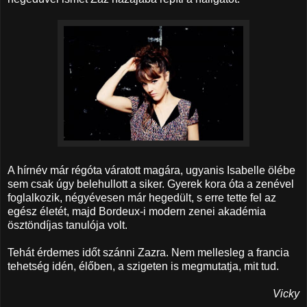
A hírnév már régóta váratott magára, ugyanis Isabelle ölébe
sem csak úgy belehullott a siker. Gyerek kora óta a zenével
foglalkozik, négyévesen már hegedült, s erre tette fel az
egész életét, majd Bordeux-i modern zenei akadémia
ösztöndíjas tanulója volt.
Tehát érdemes időt szánni Zazra. Nem mellesleg a francia
tehetség idén, élőben, a szigeten is megmutatja, mit tud.
Vicky