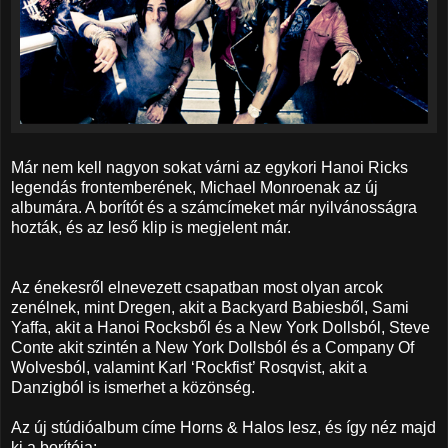
Már nem kell nagyon sokat várni az egykori Hanoi Ricks
legendás frontemberének, Michael Monroenak az új
albumára. A borítót és a számcímeket már nyilvánosságra
hozták, és az leső klip is megjelent már.
Az énekesről elnevezett csapatban most olyan arcok
zenélnek, mint Dregen, akit a Backyard Babiesből, Sami
Yaffa, akit a Hanoi Rocksből és a New York Dollsból, Steve
Conte akit szintén a New York Dollsból és a Company Of
Wolvesból, valamint Karl ‘Rockfist’ Rosqvist, akit a
Danzigból is ismerhet a közönség.
Az új stúdióalbum címe Horns & Halos lesz, és így néz majd
ki a borítója: