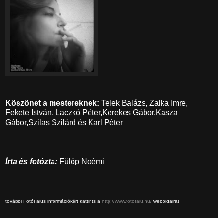
Köszönet a mestereknek:
Telek Balázs, Zalka Imre,
Fekete István, Laczkó Péter,Kerekes Gábor,Kasza
Gábor,Szilas Szilárd és Karl Péter
Írta és fotózta:
Fülöp Noémi
további FotóFalus információkért kattints a
http://www.fotofalu.hu/
weboldalra!