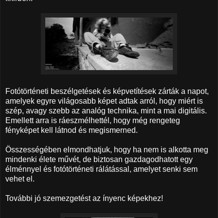
Fotótörténeti beszélgetések és képvetítések zárták a napot,
amelyek egyre világosabb képet adtak arról, hogy miért is
szép, avagy szebb az analóg technika, mint a mai digitális.
Emellett arra is ráeszmélhettél, hogy még rengeteg
fényképet kell látnod és megismerned.
Összességében elmondhatjuk, hogy ha nem is alkotta meg
mindenki élete művét, de biztosan gazdagodhatott egy
élménnyel és fotótörténeti rálátással, amelyet senki sem
vehet el.
További jó szemezgetést az ínyenc képekhez!