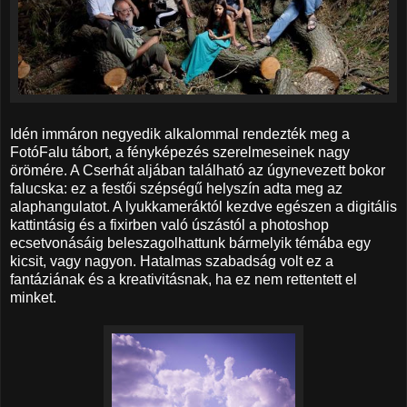
Idén immáron negyedik alkalommal rendezték meg a
FotóFalu tábort, a fényképezés szerelmeseinek nagy
örömére. A Cserhát aljában található az úgynevezett bokor
falucska: ez a festői szépségű helyszín adta meg az
alaphangulatot. A lyukkameráktól kezdve egészen a digitális
kattintásig és a fixirben való úszástól a photoshop
ecsetvonásáig beleszagolhattunk bármelyik témába egy
kicsit, vagy nagyon. Hatalmas szabadság volt ez a
fantáziának és a kreativitásnak, ha ez nem rettentett el
minket.