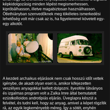
képkidolgozásig minden lépést megismerhessen,
kipróbálhasson, illetve magabiztosan használhasson.
Ötlethiányban szenvedőknek meg tökéletes ismerkedési
lehetőség volt már csak az is, ha figyelemmel követett egy-
egy alkotót.
A kezdeti archaikus eljárások nem csak hosszú időt vettek
igénybe, de akadt olyan eset is, amikor kifejezetten
veszélyes anyagokkal kellett dolgozni. Ilyesféle látványos
és izgalmas program volt a Zalka Imre által bemutatott
ezüstkolloidos androtípiás eljárás. Üveglapra készül a
felvétel, és tudni kell, hogy az anyag, amivel a képet rögzítik
rá, az egyik legkeményebb méreg. Így a sötét, enyhén