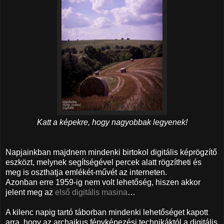
Katt a képekre, hogy nagyobbak legyenek!
Napjainkban majdnem mindenki birtokol digitális képrögzítő
eszközt, melynek segítségével percek alatt rögzítheti és
meg is oszthatja emlékét-művét az interneten.
Azonban erre 1959-ig nem volt lehetőség, hiszen akkor
jelent meg az
első digitális masina
…
A kilenc napig tartó táborban mindenki lehetőséget kapott
arra, hogy az archaikus fényképezési technikáktól a digitális