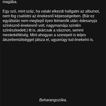
magába.
Egy szó, mint száz, ha valaki elkezdi hallgatni az albumot,
nem fog csalódni az énekesnő képességeiben. (Bár ez
egyáltalán nem meglepő ilyen felmenők után: édesanyja
színésznő-énekesnő volt, nagymamája szintén
színészkedett.) Itt is, akárcsak a vásznon, semmi
mesterkéltéség. Mint ahogyan a szerepeit is teljes
átszellemültséggel játsza el, ugyanúgy tud énekelni is.
Beharangozóka.