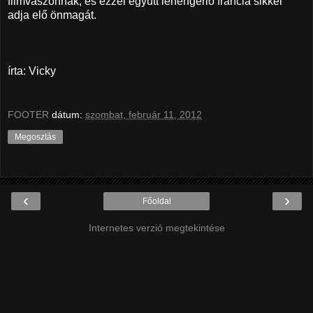
filmvászonnak, és ezzel együtt lehengerlő francia sikkel
adja elő önmagát.
írta: Vicky
FOOTER
dátum:
szombat, február 11, 2012
Megosztás
‹
›
Főoldal
Internetes verzió megtekintése