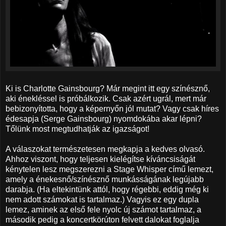
Ki is Charlotte Gainsbourg? Már megint itt egy színésznő,
aki énekléssel is próbálkozik. Csak azért ugrál, mert már
bebizonyította, hogy a képernyőn jól mutat? Vagy csak híres
édesapja (Serge Gainsbourg) nyomdokába akar lépni?
Tőlünk most megtudhatják az igazságot!
A válaszokat természetesen megkapja a kedves olvasó.
Ahhoz viszont, hogy teljesen kielégítse kíváncsiságát
kénytelen lesz megszerezni a Stage Whisper című lemezt,
amely a énekesnő/színésznő munkásságának legújabb
darabja. (Ha eltekintünk attól, hogy régebbi, eddig még ki
nem adott számokat is tartalmaz.) Vagyis ez egy dupla
lemez, aminek az első fele nyolc új számot tartalmaz, a
második pedig a koncertkörúton felvett dalokat foglalja