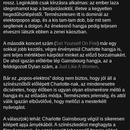
rossz. Leginkább csak kínzásra alkalmas: az ember laza
idegrohamot kap a besípolásoktól, illetve a kegyetlen
hegedűhúrtépéstől. Természetesen itt is dominál az
elektorpopos alap, és a kis tam-tam dob, bár mit sem
segítenek a dolgon. Az énekesnő hangja pedig teljesen
elveszni látszik ebben a zenei káoszban.
A második koncert szám (
Set Yourself On Fire
) már egy
sokkal jobb kezdés, végre érvényesül Charlotte hangja is,
ami teljes mértékben kárpótol minket az előző borzalmakért.
De ahol igazán előtérbe lép Gainsbourg hangja, az a
feldolgozott Dylan szám, a
Just Like A Women
.
Bár ez „popos-elektros” dolog nem biztos, hogy jól áll a
színésznőből előlépett Charlotte-nak, az mindenesetre
dicséretes, hogy élőben is ugyan olyan elismerésre méltó a
hangja és az előadás módja. Természetes jelenség, és attól
válik igazán elbűvölővé, hogy mellőzi a mesterkélt
nyávogást.
A válasz(ok) tehát: Charlotte Gainsbourg végül is sikeresen
kilépett apja árnyékából. A színészkedést meghagyta a