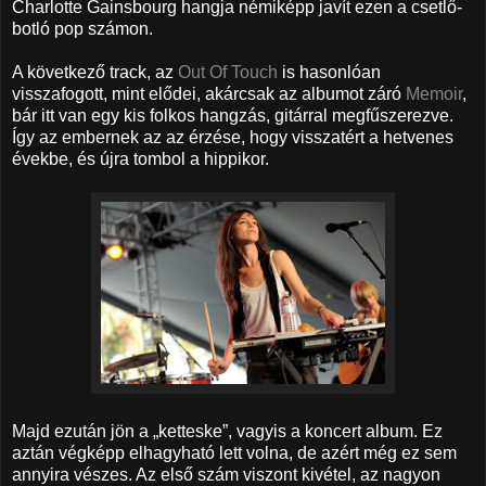
Charlotte Gainsbourg hangja némiképp javít ezen a csetlő-
botló pop számon.
A következő track, az
Out Of Touch
is hasonlóan
visszafogott, mint elődei, akárcsak az albumot záró
Memoir
,
bár itt van egy kis folkos hangzás, gitárral megfűszerezve.
Így az embernek az az érzése, hogy visszatért a hetvenes
évekbe, és újra tombol a hippikor.
Majd ezután jön a „ketteske”, vagyis a koncert album. Ez
aztán végképp elhagyható lett volna, de azért még ez sem
annyira vészes. Az első szám viszont kivétel, az nagyon