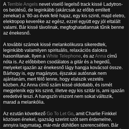
A
Terrible Angels
nevet viselő legelső track kissé Ladytron-
os beütésű, de leginkább (akárcsak az előbb említett
zenekar) a ’80-as évek felé hajaz, egy kis szinti, majd eletro,
elektropop keveréke az egész, ezzel együtt egy jól eltalált
valami. Bár kissé távolinak, megfoghatatlannak tűnik benne
az énekesnő.
A további számok kissé melankolikusra sikeredtek,
leginkább valamilyen spirituális, relaxációs dalokra
hasonlítanak. Ilyen a
White Telephone
, és az
Anna
című
nóta is. Az előbbiben csodálatos a gitár és a hegedű,
melyeket igazán az énekesnő lágy hangja kovácsol össze.
Bárhogy is, egy magányos, éjszakai autósnak nem
ajánlanám, mert félő lenne, hogy elalszik vezetés
közben. Az Anna című szám kissé oldottabb, és ismét
megjelenik egy kis szinti, illetve egy kis szitár is, ami igazán
eredetivé teszi. A hangszín viszont nem sokat változik,
marad a melankólia.
Az ezután következő
Go To Let Go
, amit Charlie Finkkel
közösen énekel, igazság szerint szót sem érdemelne,
annyira lagymatag, már-már dühítően szerencsétlen. Bár