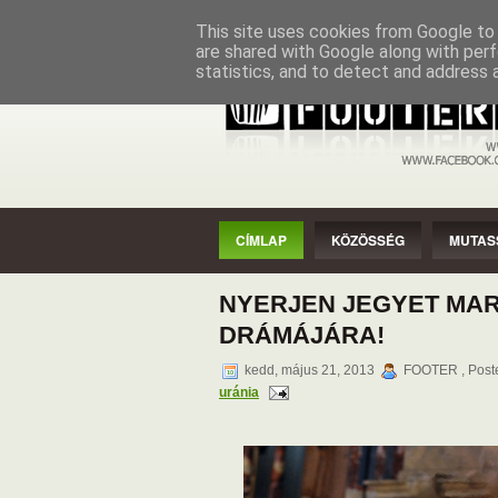
CÍMLAP
KÖZÖSSÉG
MUTASSAD
This site uses cookies from Google to d
are shared with Google along with perf
statistics, and to detect and address 
CÍMLAP
KÖZÖSSÉG
MUTAS
NYERJEN JEGYET MAR
DRÁMÁJÁRA!
kedd, május 21, 2013
FOOTER , Post
uránia