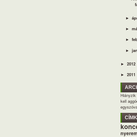
f
áp
►
má
►
fe
►
ja
►
2012
►
2011
►
ARC
Hiányzik
kell aggó
egyszóva
CÍM
konc
nyerem