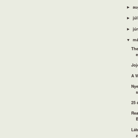
au
►
jú
►
jú
►
má
▼
The
e
Joj
A W
Nye
25 
Rea
B
Lát
z