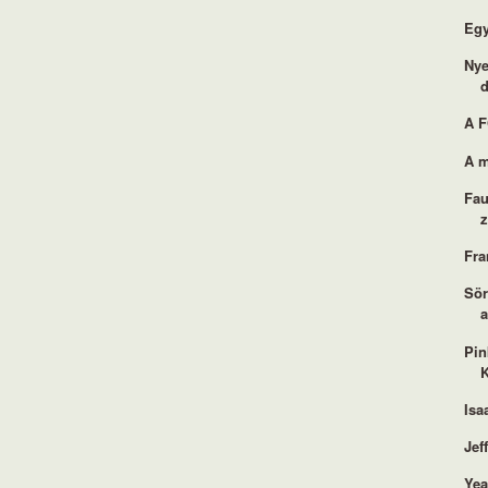
Egy
Nye
A F
A m
Fau
Fra
Sör
a
Pin
K
Isa
Jef
Yea