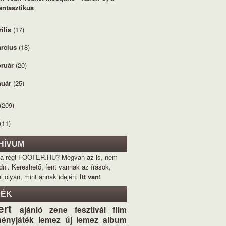
antasztikus
rilis
(17)
rcius
(18)
bruár
(20)
nuár
(25)
(209)
(11)
HÍVUM
 a régi FOOTER.HU? Megvan az is, nem
dni. Kereshető, fent vannak az írások,
l olyan, mint annak idején.
Itt van!
KÉK
ert
ajánló
zene
fesztivál
film
ényjáték
lemez
új lemez
album