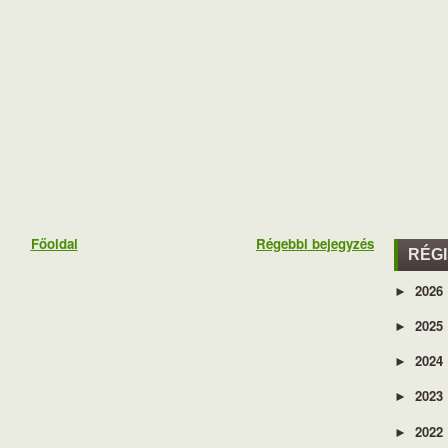
Főoldal
Régebbi bejegyzés
RÉG
2026
►
2025
►
2024
►
2023
►
2022
►