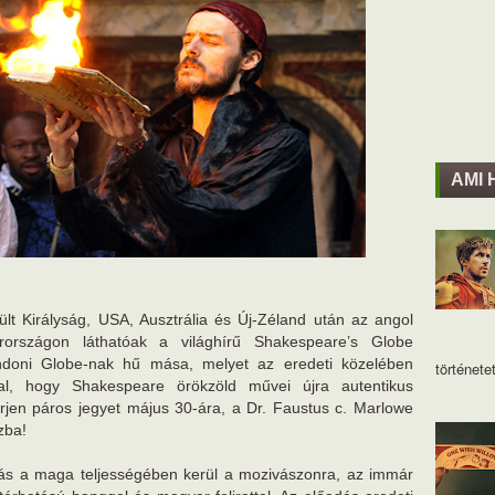
AMI 
ült Királyság, USA, Ausztrália és Új-Zéland után az angol
arországon láthatóak a világhírű Shakespeare’s Globe
ondoni Globe-nak hű mása, melyet az eredeti közelében
történetet
lal, hogy Shakespeare örökzöld művei újra autentikus
jen páros jegyet május 30-ára, a Dr. Faustus c. Marlowe
zba!
adás a maga teljességében kerül a mozivászonra, az immár