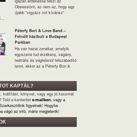
igazán érdekessé teszi az
Obsessiont, az nem az, hogy egy
újabb "vigyázz mit kívánsz"
...
Péterfy Bori & Love Band –
Felnőtt házibuli a Budapest
Parkban
Ha van hazai zenekar, amelyik
egyszerre tud érzékeny, vagány,
teátrális és végtelenül felszabadító
lenni, akkor az a Péterfy Bori &
TOT KAPTÁL?
, kiállítást, könyvet, vagy egy jó kocsmát
? Told a kontentet
e-mailben
, vagy a
 Szerkesztőink figyelnek! Hogyha
ba vágó az infó, máris megjelenik!
OK