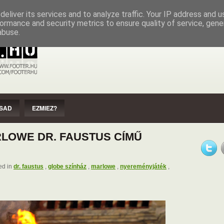
EZMIEZ?
IMPRESSZUM
SZERZŐI JOGOK
eliver its services and to analyze traffic. Your IP address and 
ormance and security metrics to ensure quality of service, gen
abuse.
SAD
EZMIEZ?
LOWE DR. FAUSTUS CÍMŰ
ed in
dr. faustus
,
globe színház
,
marlowe
,
nyereményjáték
,