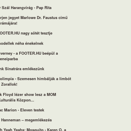
 Szál Harangvirág - Pap Rita
rjen jegyet Marlowe Dr. Faustus című
drámájára!
OOTER.HU nagy sötét tesztje
odellek néha énekelnek
verney - a FOOTER.HU beépül a
zeneiparba
nk Sinatrára emlékezünk
olimpia - Szemesen himbálják a limbót
 Zorallok!
k Floyd lézer show lesz a MOM
ulturális Közpon...
ac Marion - Eleven testek
f Hanneman – megemlékezés
h Yeah Yeahs: Mosquito - Karen O, a