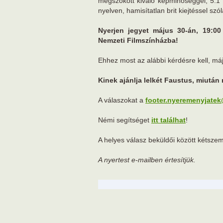
megszokott kiváló képminőséggel, 5.1 t
nyelven, hamisítatlan brit kiejtéssel szó
Nyerjen jegyet május 30-án, 19:00
Nemzeti Filmszínházba!
Ehhez most az alábbi kérdésre kell, máj
Kinek ajánlja lelkét Faustus, miutá
A válaszokat a
footer.nyeremenyjate
Némi segítséget
itt találhat
!
A helyes válasz beküldői között kétszem
A nyertest e-mailben értesítjük.