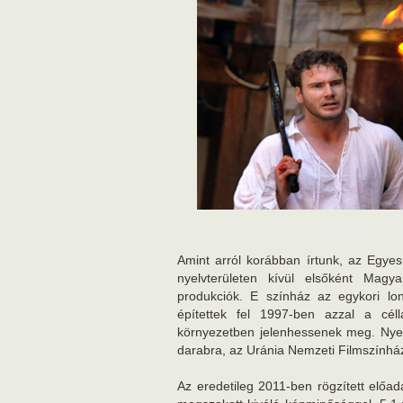
Amint arról korábban írtunk, az Egyes
nyelvterületen kívül elsőként Magy
produkciók. E színház az egykori l
építettek fel 1997-ben azzal a cél
környezetben jelenhessenek meg. Nyer
darabra, az Uránia Nemzeti Filmszínhá
Az eredetileg 2011-ben rögzített elő