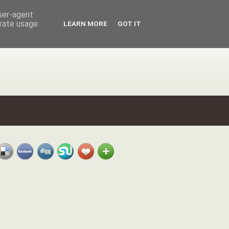
user-agent
erate usage
LEARN MORE
GOT IT