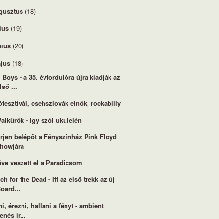
gusztus
(18)
lius
(19)
nius
(20)
jus
(18)
 Boys - a 35. évfordulóra újra kiadják az
lső ...
ófesztivál, csehszlovák elnök, rockabilly
alkűrök - így szól ukulelén
rjen belépőt a Fényszínház Pink Floyd
showjára
éve veszett el a Paradicsom
ch for the Dead - Itt az első trekk az új
oard...
ni, érezni, hallani a fényt - ambient
enés ir...