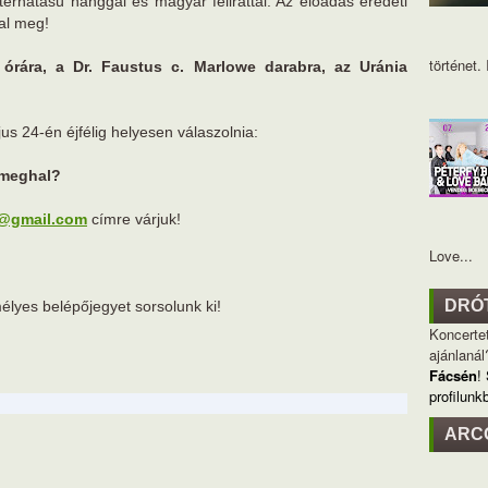
érhatású hanggal és magyar felirattal. Az előadás eredeti
lal meg!
történet. I
 órára, a Dr. Faustus c. Marlowe darabra, az Uránia
us 24-én éjfélig helyesen válaszolnia:
n meghal?
k@gmail.com
címre várjuk!
Love...
DRÓ
élyes belépőjegyet sorsolunk ki!
Koncertet
ajánlanál
Fácsén
!
profilunk
ARC