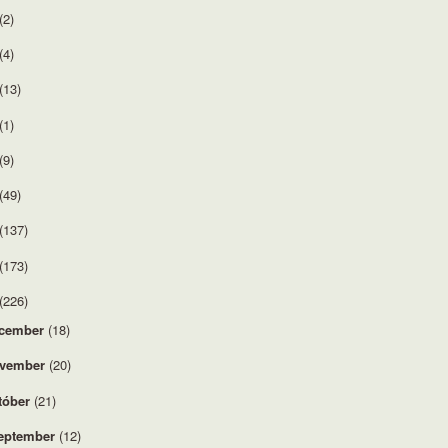
(2)
(4)
(13)
(1)
(9)
(49)
(137)
(173)
(226)
cember
(18)
vember
(20)
tóber
(21)
eptember
(12)