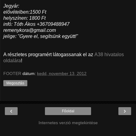
Jegyár:
elővételben:1500 Ft
helyszínen: 1800 Ft
infó: Tóth Ákos +36709488947
remenykora@gmail.com
jelige: "Gyere el, segítsünk együtt!"
A részletes programért látogassanak el az
A38 hivatalos
oldalára
!
FOOTER
dátum:
kedd, november 13, 2012
Megosztás
‹
›
Főoldal
Internetes verzió megtekintése