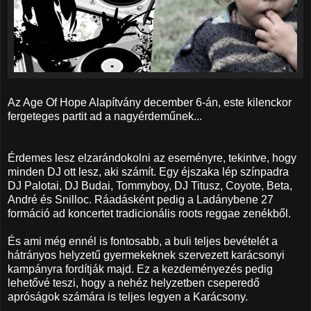
Az Age Of Hope Alapítvány december 6-án, este kilenckor
fergeteges partit ad a nagyérdeműnek...
Érdemes lesz elzarándokolni az eseményre, tekintve, hogy
minden DJ ott lesz, aki számít. Egy éjszaka lép színpadra
DJ Palotai, DJ Budai, Tommyboy, DJ Titusz, Coyote, Beta,
André és Snilloc. Ráadásként pedig a Ladánybene 27
formáció ad koncertet tradicionális roots reggae zenékből.
És ami még ennél is fontosabb, a buli teljes bevételét a
hátrányos helyzetű gyermekeknek szervezett karácsonyi
kampányra fordítják majd. Ez a kezdeményezés pedig
lehetővé teszi, hogy a nehéz helyzetben cseperedő
apróságok számára is teljes legyen a Karácsony.