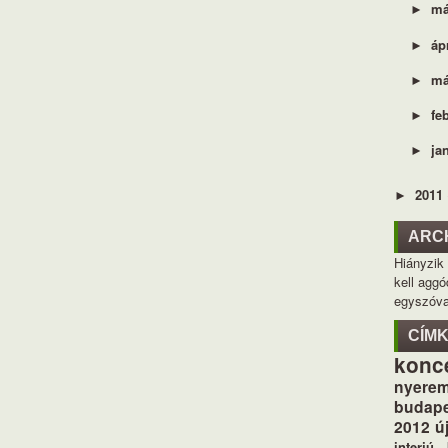
má
►
áp
►
má
►
fe
►
ja
►
2011
►
ARC
Hiányzik
kell aggó
egyszóva
CÍM
konc
nyerem
budape
2012
ú
interjú