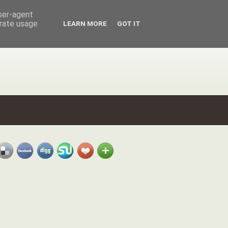
user-agent
erate usage
LEARN MORE
GOT IT