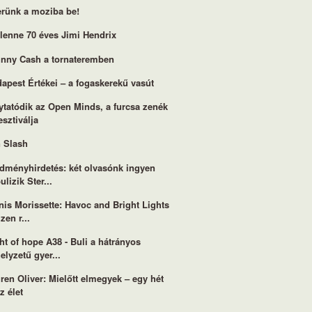
rünk a moziba be!
lenne 70 éves Jimi Hendrix
nny Cash a tornateremben
apest Értékei – a fogaskerekű vasút
ytatódik az Open Minds, a furcsa zenék
esztiválja
 Slash
dményhirdetés: két olvasónk ingyen
ulizik Ster...
nis Morissette: Havoc and Bright Lights
 zen r...
ht of hope A38 - Buli a hátrányos
elyzetű gyer...
ren Oliver: Mielőtt elmegyek – egy hét
z élet