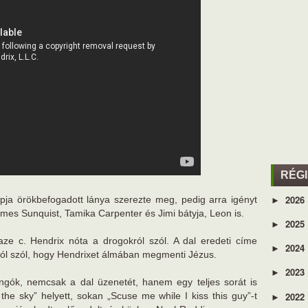
RÉG
2026
pja örökbefogadott lánya szerezte meg, pedig arra igényt
►
James Sunquist, Tamika Carpenter és Jimi bátyja, Leon is.
2025
►
aze c. Hendrix nóta a drogokról szól. A dal eredeti címe
2024
►
ól szól, hogy Hendrixet álmában megmenti Jézus.
2023
►
gók, nemcsak a dal üzenetét, hanem egy teljes sorát is
2022
 the sky” helyett, sokan „Scuse me while I kiss this guy”-t
►