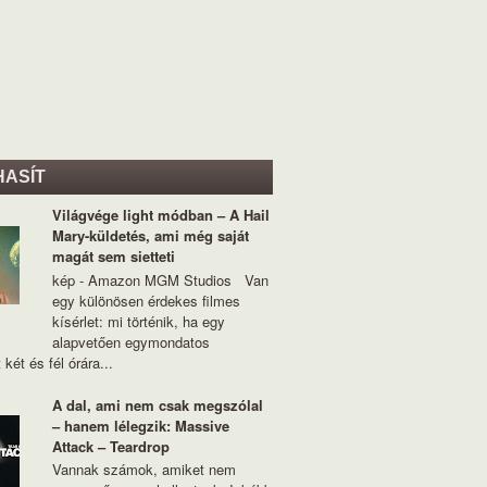
HASÍT
Világvége light módban – A Hail
Mary-küldetés, ami még saját
magát sem sietteti
kép - Amazon MGM Studios Van
egy különösen érdekes filmes
kísérlet: mi történik, ha egy
alapvetően egymondatos
 két és fél órára...
A dal, ami nem csak megszólal
– hanem lélegzik: Massive
Attack – Teardrop
Vannak számok, amiket nem