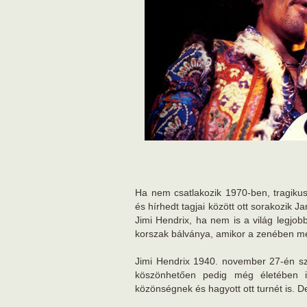
Ha nem csatlakozik 1970-ben, tragikus
és hírhedt tagjai között ott sorakozik 
Jimi Hendrix, ha nem is a világ legjob
korszak bálványa, amikor a zenében még
Jimi Hendrix 1940. november 27-én szü
köszönhetően pedig még életében iga
közönségnek és hagyott ott turnét is. D