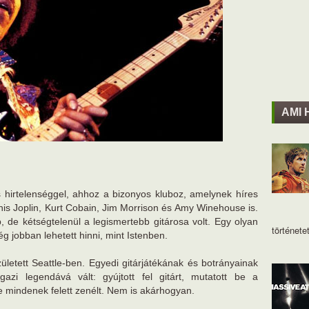
AMI 
 hirtelenséggel, ahhoz a bizonyos kluboz, amelynek híres
Janis Joplin, Kurt Cobain, Jim Morrison és Amy Winehouse is.
b, de kétségtelenül a legismertebb gitárosa volt. Egy olyan
történetet
 jobban lehetett hinni, mint Istenben.
letett Seattle-ben. Egyedi gitárjátékának és botrányainak
zi legendává vált: gyújtott fel gitárt, mutatott be a
e mindenek felett zenélt. Nem is akárhogyan.