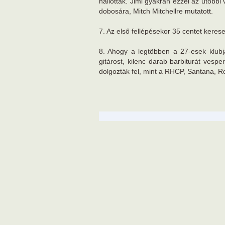
hallottak. Jimi gyakran ezzel az utóbbi
dobosára, Mitch Mitchellre mutatott.
7. Az első fellépésekor 35 centet kerese
8. Ahogy a legtöbben a 27-esek klubjá
gitárost, kilenc darab barbiturát vespe
dolgozták fel, mint a RHCP, Santana, 