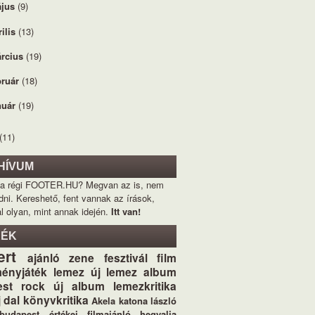
jus
(9)
rilis
(13)
rcius
(19)
bruár
(18)
nuár
(19)
(11)
HÍVUM
 a régi FOOTER.HU? Megvan az is, nem
dni. Kereshető, fent vannak az írások,
l olyan, mint annak idején.
Itt van!
KÉK
ert
ajánló
zene
fesztivál
film
ényjáték
lemez
új lemez
album
st
rock
új album
lemezkritika
j dal
könyvkritika
Akela
katona lászló
budapest értékei
filmajánló
hegyalja