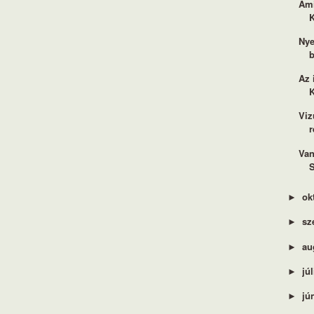
Ami
Nye
b
Az 
K
Viz
r
Van
S
ok
►
sz
►
au
►
jú
►
jú
►