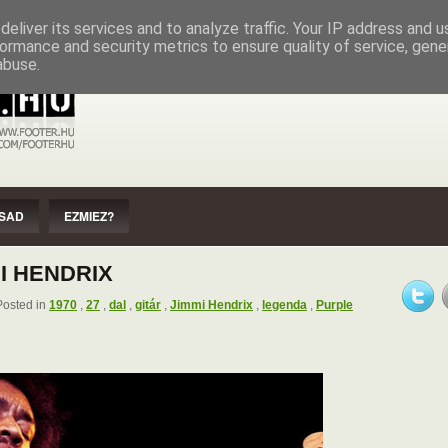
EZMIEZ?
IMPRESSZUM
SZERZŐI JOGOK
eliver its services and to analyze traffic. Your IP address and 
ormance and security metrics to ensure quality of service, gen
abuse.
SAD
EZMIEZ?
MI HENDRIX
osted in
1970
,
27
,
dal
,
gitár
,
Jimmi Hendrix
,
legenda
,
Purple