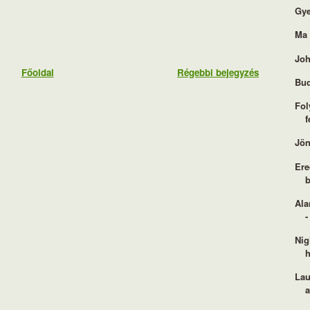
Gye
Ma 
Joh
Főoldal
Régebbi bejegyzés
Bud
Fol
f
Jön
Ere
b
Ala
-
Nig
h
Lau
a