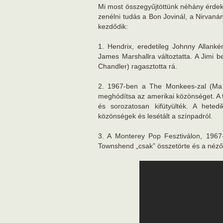
Mi most összegyűjtöttünk néhány érdek
zenélni tudás a Bon Jovinál, a Nirvaná
kezdődik:
1. Hendrix, eredetileg Johnny Allank
James Marshallra változtatta. A Jimi 
Chandler) ragasztotta rá.
2. 1967-ben a The Monkees-zal (Ma k
meghódítsa az amerikai közönséget. A t
és sorozatosan kifütyülték. A heted
közönségek és lesétált a színpadról.
3. A Monterey Pop Fesztiválon, 1967
Townshend „csak” összetörte és a nézőtérr