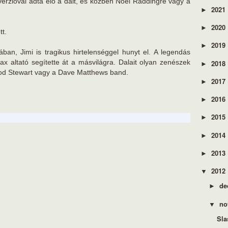
 verzióval adta elő a dalt, és közben Noel Raddingre vagy a
2021
►
2020
►
tt.
2019
►
ban, Jimi is tragikus hirtelenséggel hunyt el. A legendás
rax altató segítette át a másvilágra. Dalait olyan zenészek
2018
►
Rod Stewart vagy a Dave Matthews band.
2017
►
2016
►
2015
►
2014
►
2013
►
2012
▼
de
►
no
▼
Sla