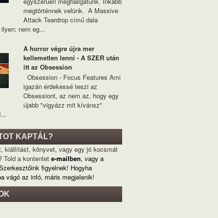
egyszerűen meghallgatunk. Inkább
megtörténnek velünk. A Massive
Attack Teardrop című dala
ilyen: nem eg...
A horror végre újra mer
kellemetlen lenni - A SZER után
itt az Obsession
Obsession - Focus Features Ami
igazán érdekessé teszi az
Obsessiont, az nem az, hogy egy
újabb "vigyázz mit kívánsz"
...
TOT KAPTÁL?
, kiállítást, könyvet, vagy egy jó kocsmát
? Told a kontentet
e-mailben
, vagy a
 Szerkesztőink figyelnek! Hogyha
ba vágó az infó, máris megjelenik!
OK