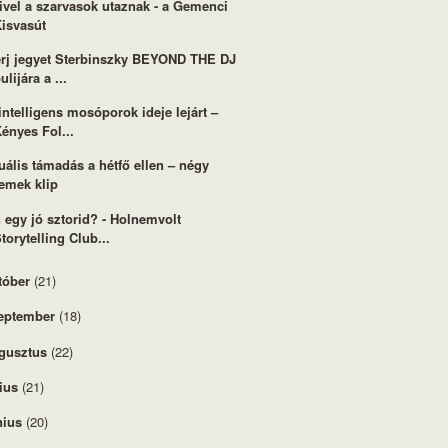
vel a szarvasok utaznak - a Gemenci
Kisvasút
rj jegyet Sterbinszky BEYOND THE DJ
ulijára a ...
intelligens mosóporok ideje lejárt –
ényes Fol...
uális támadás a hétfő ellen – négy
emek klip
 egy jó sztorid? - Holnemvolt
torytelling Club...
tóber
(21)
eptember
(18)
gusztus
(22)
lius
(21)
nius
(20)