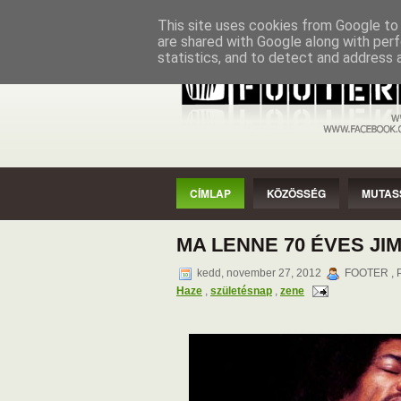
CÍMLAP
KÖZÖSSÉG
MUTASSAD
This site uses cookies from Google to d
are shared with Google along with perf
statistics, and to detect and address 
CÍMLAP
KÖZÖSSÉG
MUTAS
MA LENNE 70 ÉVES JI
kedd, november 27, 2012
FOOTER , P
Haze
,
születésnap
,
zene