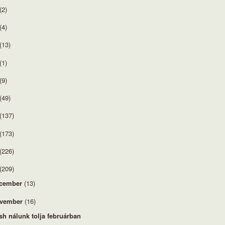
(2)
(4)
(13)
(1)
(9)
(49)
(137)
(173)
(226)
(209)
cember
(13)
vember
(16)
sh nálunk tolja februárban