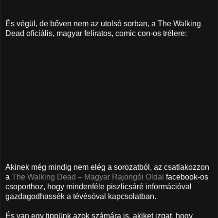
És végül, de bőven nem az utolsó sorban, a The Walking
Dead oficiális, magyar felíratos, comic con-os trélere:
Akinek még mindig nem elég a sorozatból, az csatlakozzon
a
The Walking Dead – Magyar Rajongói Oldal
facebook-os
csoporthoz, hogy mindenféle piszlicsáré információval
gazdagodhassék a tévésóval kapcsolatban.
És van egy tippünk azok számára is, akiket izgat, hogy