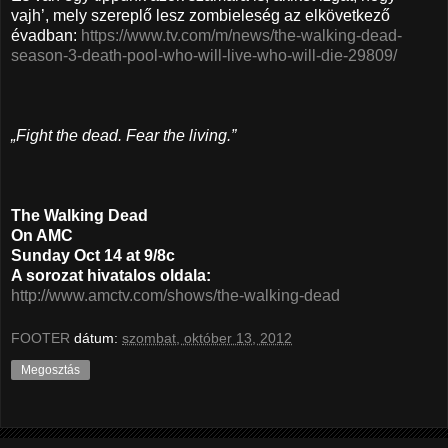
vajh’, mely szereplő lesz zombieleség az elkövetkező
évadban:
https://www.tv.com/m/news/the-walking-dead-
season-3-death-pool-who-will-live-who-will-die-29809/
„Fight the dead. Fear the living.”
The Walking Dead
On AMC
Sunday Oct 14 at 9/8c
A sorozat hivatalos oldala:
http://www.amctv.com/shows/the-walking-dead
FOOTER
dátum:
szombat, október 13, 2012
Megosztás