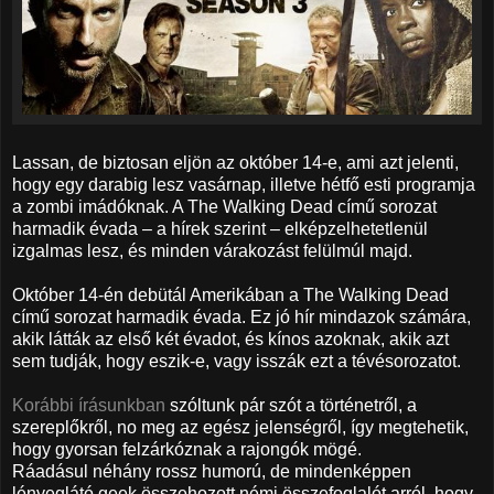
Lassan, de biztosan eljön az október 14-e, ami azt jelenti,
hogy egy darabig lesz vasárnap, illetve hétfő esti programja
a zombi imádóknak. A The Walking Dead című sorozat
harmadik évada – a hírek szerint – elképzelhetetlenül
izgalmas lesz, és minden várakozást felülmúl majd.
Október 14-én debütál Amerikában a The Walking Dead
című sorozat harmadik évada. Ez jó hír mindazok számára,
akik látták az első két évadot, és kínos azoknak, akik azt
sem tudják, hogy eszik-e, vagy isszák ezt a tévésorozatot.
Korábbi írásunkban
szóltunk pár szót a történetről, a
szereplőkről, no meg az egész jelenségről, így megtehetik,
hogy gyorsan felzárkóznak a rajongók mögé.
Ráadásul néhány rossz humorú, de mindenképpen
lényeglátó geek összehozott némi összefoglalót arról, hogy