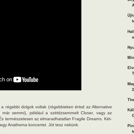
Újh
t
Hal
Nyu
Min
Elv
T
Mag
2
The
a régebbi dolgok voltak (régebbieken értsd az Alternative
Kál
lt már semmi), például a szétdzsemmelt Closer, vagy az
És természetesen az elmaradhatatlan Fragile Dreams. Két-
 egy Anathema koncertet. Jót tesz nekünk.
Pin
t