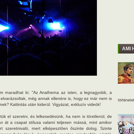
AMI 
em maradhat ki: "Az Anathema az isten, a legnagyobb, a
ét elvarázsoltak, még annak ellenére is, hogy ez már nem is
történetet
ek? Kattintás után kiderül. Vigyázat, exkluzív videók!
k el szeretni, és lelkesedésünk, ha nem is töretlenül, de
n át a csapat stílusa valami teljesen mássá, mint amikor
t szeretnivaló, mert elképesztően őszinte dolog. Szinte