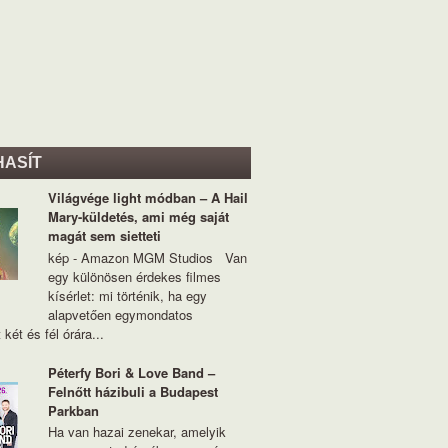
HASÍT
Világvége light módban – A Hail
Mary-küldetés, ami még saját
magát sem sietteti
kép - Amazon MGM Studios Van
egy különösen érdekes filmes
kísérlet: mi történik, ha egy
alapvetően egymondatos
 két és fél órára...
Péterfy Bori & Love Band –
Felnőtt házibuli a Budapest
Parkban
Ha van hazai zenekar, amelyik