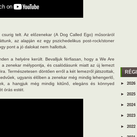
 csurig telt. Az előzenekar (A Dog Called Ego) műsoráról
áttunk, az alapján ez egy pszichedelikus post-rock/stoner
gy pont a jó dalokat nem hallottuk.
nden a helyére került. Bevalljuk férfiasan, hogy a We Are
a zenekar mélypontja, és csalódásunk miatt az új lemezt
ra. Természetesen döntően erről a két lemezről játszottak,
RÉG
zkedvűek, ugyanis élőben a zenekar még mindig lehengerlő,
2026
►
ek, a hangjuk még mindig kitűnő, elegáns és könnyed
t órás estét.
2025
►
2024
►
2023
►
2022
►
2021