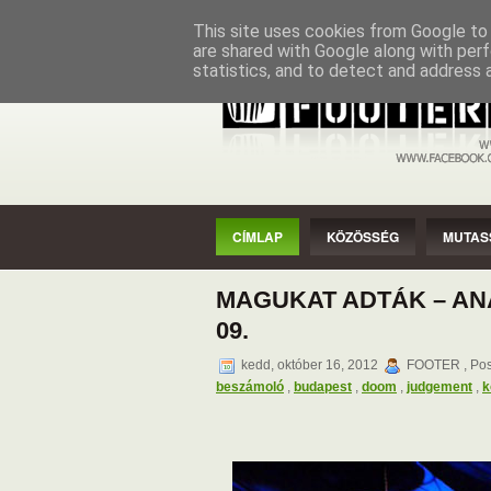
CÍMLAP
KÖZÖSSÉG
MUTASSAD
This site uses cookies from Google to d
are shared with Google along with perf
statistics, and to detect and address 
CÍMLAP
KÖZÖSSÉG
MUTAS
MAGUKAT ADTÁK – ANA
09.
kedd, október 16, 2012
FOOTER , Pos
beszámoló
,
budapest
,
doom
,
judgement
,
k