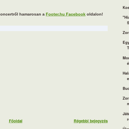
Kos
koncertről hamarosan a
Footer.hu Facebook
oldalon!
"Hi
S
Zor
Egy
T
Mon
é
Hal
Bud
Zor
Ját
r
Főoldal
Régebbi bejegyzés
Újr