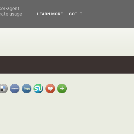
user-agent
erate usage
LEARN MORE
GOT IT