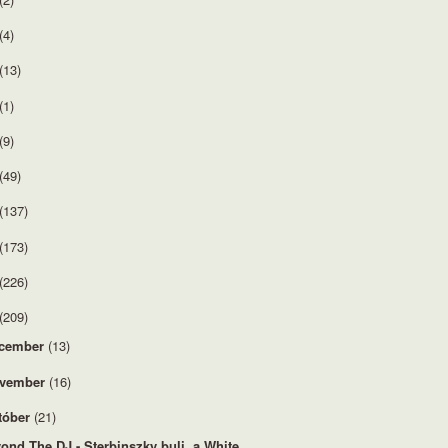
(4)
(13)
(1)
(9)
(49)
(137)
(173)
(226)
(209)
cember
(13)
vember
(16)
tóber
(21)
ond The DJ - Sterbinszky buli, a White