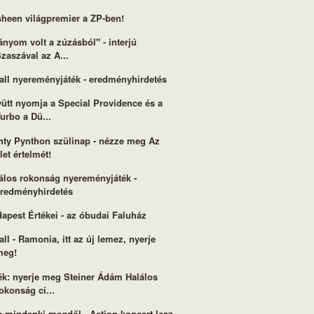
heen világpremier a ZP-ben!
ányom volt a zúzásból" - interjú
zaszával az A...
all nyereményjáték - eredményhirdetés
ütt nyomja a Special Providence és a
urbo a Dü...
ty Pynthon szülinap - nézze meg Az
let értelmét!
álos rokonság nyereményjáték -
eredményhirdetés
apest Értékei - az óbudai Faluház
all - Ramonia, itt az új lemez, nyerje
meg!
ék: nyerje meg Steiner Ádám Halálos
okonság cí...
a mindenki megdől - Action koncert lesz