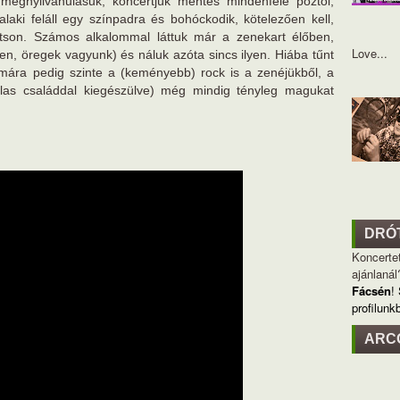
megnyilvánulásuk, koncertjük mentes mindenféle póztól,
alaki feláll egy színpadra és bohóckodik, kötelezően kell,
ítson. Számos alkalommal láttuk már a zenekart élőben,
Love...
n, öregek vagyunk) és náluk azóta sincs ilyen. Hiába tűnt
 mára pedig szinte a (keményebb) rock is a zenéjükből, a
as családdal kiegészülve) még mindig tényleg magukat
DRÓ
Koncertet
ajánlanál
Fácsén
!
profilunk
ARC