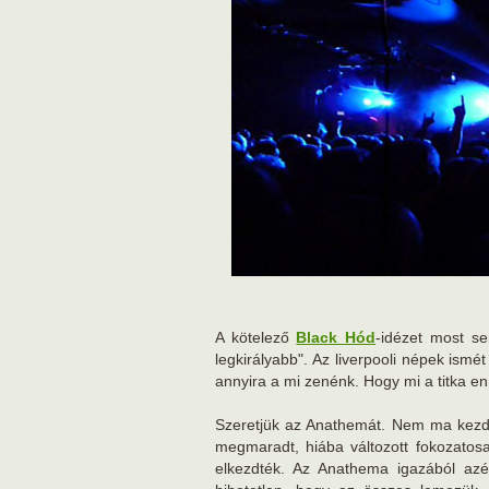
A kötelező
Black Hód
-idézet most s
legkirályabb". Az liverpooli népek ism
annyira a mi zenénk. Hogy mi a titka enn
Szeretjük az Anathemát. Nem ma kezdtü
megmaradt, hiába változott fokozatosa
elkezdték. Az Anathema igazából azér