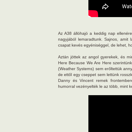
Az A38 állóhajó a keddig nap ellenére
nagyjából lemaradtunk. Sajnos, amit l
csapat kevés egyéniséggel, de lehet, ho
Aztán jöttek az angol gyerekek, és mi
Here Because We Are Here szerintünk 
(Weather Systems) sem erőltettük annyi
de ettől egy cseppet sem lettünk ross
Danny és Vincent remek frontember
humorral vezényelték le az több, mint ké