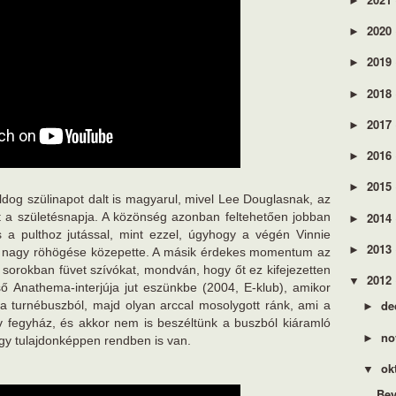
►
2020
►
2019
►
2018
►
2017
►
2016
►
2015
►
ldog szülinapot dalt is magyarul, mivel Lee Douglasnak, az
2014
 a születésnapja. A közönség azonban feltehetően jobban
►
és a pulthoz jutással, mint ezzel, úgyhogy a végén Vinnie
2013
►
k nagy röhögése közepette. A másik érdekes momentum az
ő sorokban füvet szívókat, mondván, hogy őt ez kifejezetten
2012
▼
ső Anathema-interjúja jut eszünkbe (2004, E-klub), amikor
de
a turnébuszból, majd olyan arccal mosolygott ránk, ami a
►
 fegyház, és akkor nem is beszéltünk a buszból kiáramló
no
►
 egy tulajdonképpen rendben is van.
ok
▼
Bey