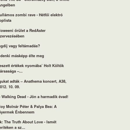
Angelben
ullámos zombi rave - Hétfői elektró
oplista
loweeni őrület a RedAster
szervezésében
gdíj vagy feltámadás?
denki másképp élte meg
eszett értékek nyomába’ Holt Költők
ársasága –...
ukat adták – Anathema koncert, A38,
012. 10. 09.
 Walking Dead - Jön a harmadik évad!
loy Molnár Péter & Palya Bea: A
Gyermek Énbennem
k: The Truth About Love - Ismét
erítéken a sz...