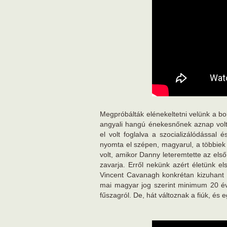
Megpróbálták elénekeltetni velünk a bo
angyali hangú énekesnőnek aznap volt
el volt foglalva a szocializálódással 
nyomta el szépen, magyarul, a többie
volt, amikor Danny leteremtette az els
zavarja. Erről nekünk azért életünk el
Vincent Cavanagh konkrétan kizuhant 
mai magyar jog szerint minimum 20 év
fűszagról. De, hát változnak a fiúk, és