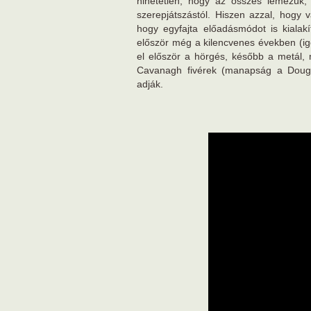
hihetetlen, hogy az összes lemezük, 
szerepjátszástól. Hiszen azzal, hogy v
hogy egyfajta előadásmódot is kialak
először még a kilencvenes években (ige
el először a hörgés, később a metál,
Cavanagh fivérek (manapság a Dougl
adják.