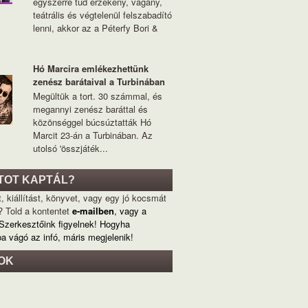
egyszerre tud érzékeny, vagány,
teátrális és végtelenül felszabadító
lenni, akkor az a Péterfy Bori &
Hó Marcira emlékezhettünk
zenész barátaival a Turbinában
Megültük a tort. 30 számmal, és
megannyi zenész baráttal és
közönséggel búcsúztatták Hó
Marcit 23-án a Turbinában. Az
utolsó 'összjáték...
TOT KAPTÁL?
, kiállítást, könyvet, vagy egy jó kocsmát
? Told a kontentet
e-mailben
, vagy a
 Szerkesztőink figyelnek! Hogyha
ba vágó az infó, máris megjelenik!
OK