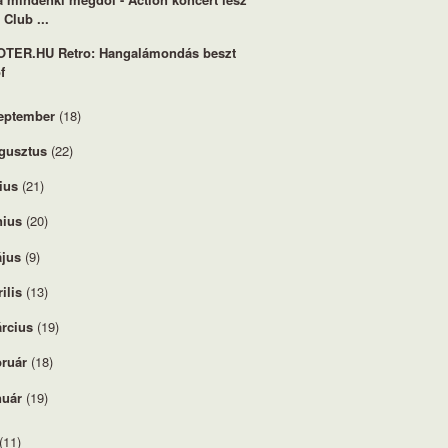
 Club ...
TER.HU Retro: Hangalámondás beszt
f
eptember
(18)
gusztus
(22)
lius
(21)
nius
(20)
jus
(9)
rilis
(13)
rcius
(19)
bruár
(18)
nuár
(19)
(11)