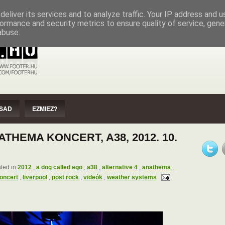
EZMIEZ?
IMPRESSZUM
SZERZŐI JOGOK
eliver its services and to analyze traffic. Your IP address and 
ormance and security metrics to ensure quality of service, gen
abuse.
SAD
EZMIEZ?
THEMA KONCERT, A38, 2012. 10.
ted in
2012
,
a dog called ego
,
a38
,
alternative 4
,
anathema
,
oncert
,
liverpool
,
post rock
,
videók
,
weather systems