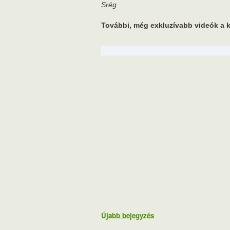
Srég
További, még exkluzívabb videók a 
Újabb bejegyzés