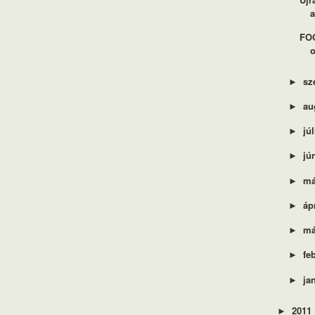
a
FOO
o
sz
►
au
►
jú
►
jú
►
má
►
áp
►
má
►
fe
►
ja
►
2011
►