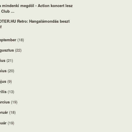
a mindenki megdől - Action koncert lesz
 Club ...
TER.HU Retro: Hangalámondás beszt
f
eptember
(18)
gusztus
(22)
lius
(21)
nius
(20)
jus
(9)
rilis
(13)
rcius
(19)
bruár
(18)
nuár
(19)