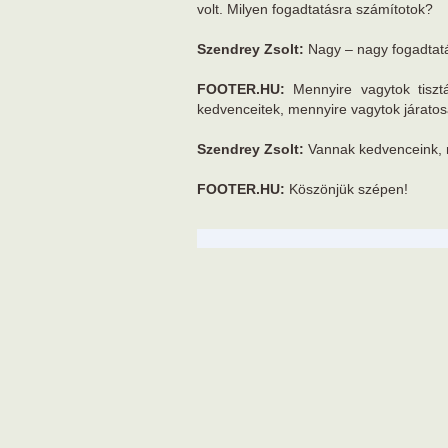
volt. Milyen fogadtatásra számítotok?
Szendrey Zsolt:
Nagy – nagy fogadtat
FOOTER.HU:
Mennyire vagytok tiszt
kedvenceitek, mennyire vagytok járato
Szendrey Zsolt:
Vannak kedvenceink,
FOOTER.HU:
Köszönjük szépen!