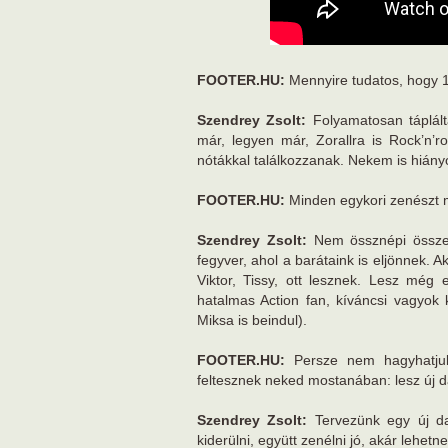
FOOTER.HU:
Mennyire tudatos, hogy 10
Szendrey Zsolt:
Folyamatosan táplált
már, legyen már, Zorallra is Rock’n’ro
nótákkal találkozzanak. Nekem is hiány
FOOTER.HU:
Minden egykori zenészt m
Szendrey Zsolt:
Nem össznépi összebo
fegyver, ahol a barátaink is eljönnek. A
Viktor, Tissy, ott lesznek. Lesz még
hatalmas Action fan, kíváncsi vagyok
Miksa is beindul).
FOOTER.HU:
Persze nem hagyhatjuk
feltesznek neked mostanában: lesz új d
Szendrey Zsolt:
Tervezünk egy új da
kiderülni, együtt zenélni jó, akár lehetne