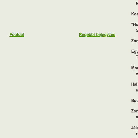
t
Kos
"Hi
S
Főoldal
Régebbi bejegyzés
Zor
Egy
T
Mon
é
Hal
Bud
Zor
Ját
r