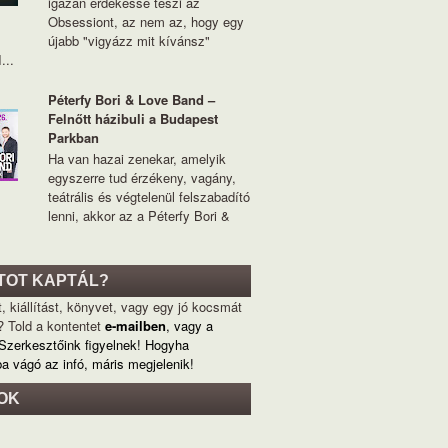
igazán érdekessé teszi az
Obsessiont, az nem az, hogy egy
újabb "vigyázz mit kívánsz"
...
Péterfy Bori & Love Band –
Felnőtt házibuli a Budapest
Parkban
Ha van hazai zenekar, amelyik
egyszerre tud érzékeny, vagány,
teátrális és végtelenül felszabadító
lenni, akkor az a Péterfy Bori &
TOT KAPTÁL?
, kiállítást, könyvet, vagy egy jó kocsmát
? Told a kontentet
e-mailben
, vagy a
 Szerkesztőink figyelnek! Hogyha
ba vágó az infó, máris megjelenik!
OK