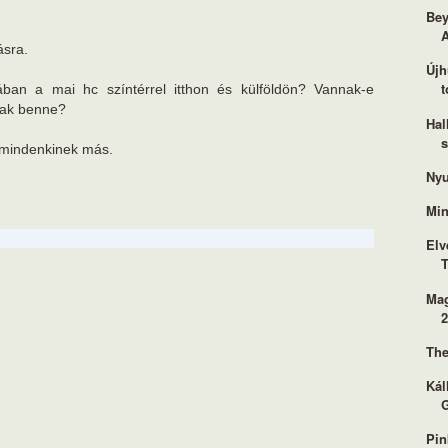
Bey
ásra.
Újh
t
ában a mai hc színtérrel itthon és külföldön? Vannak-e
sak benne?
Hal
 mindenkinek más.
Nyu
Min
Elv
T
Mag
2
The
Kál
Pin