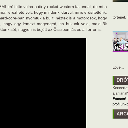
MI erőltette volna a dirty rockot-western fazonnal, de mi a
már érezhető volt, hogy mindenki durvul, mi is erősítettünk,
történet. I
 hard-core-ban nyomtuk a bulit, néztek is a motorosok, hogy
dó, hogy egy lemezt megenged, ha bukunk vele, majd ők
unk sőt, nagyon is bejött az Összeomlás és a Terror is.
Love...
DRÓ
Koncertet
ajánlanál
Fácsén
!
profilunk
ARC