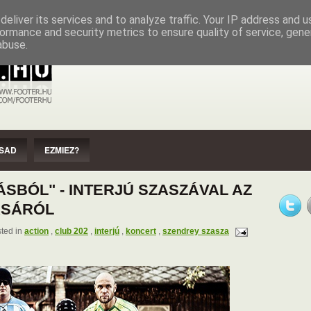
EZMIEZ?
IMPRESSZUM
SZERZŐI JOGOK
eliver its services and to analyze traffic. Your IP address and 
ormance and security metrics to ensure quality of service, gen
abuse.
SAD
EZMIEZ?
ÁSBÓL" - INTERJÚ SZASZÁVAL AZ
ÁSÁRÓL
ted in
action
,
club 202
,
interjú
,
koncert
,
szendrey szasza