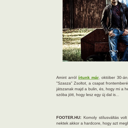
Amint arról
írtunk már
, október 30-án
"Szasza" Zsoltot, a csapat frontemberét
játszanak majd a bulin, és, hogy mi a h
szóba jött, hogy lesz egy új dal is...
FOOTER.HU:
Komoly stílusváltás volt 
nektek akkor a hardcore, hogy azt megl