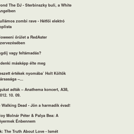
ond The DJ - Sterbinszky buli, a White
Angelben
ullámos zombi rave - Hétfői elektró
oplista
loweeni őrület a RedAster
szervezésében
gdíj vagy feltámadás?
denki másképp élte meg
eszett értékek nyomába’ Holt Költők
ársasága –...
ukat adták – Anathema koncert, A38,
012. 10. 09.
 Walking Dead - Jön a harmadik évad!
loy Molnár Péter & Palya Bea: A
Gyermek Énbennem
k: The Truth About Love - Ismét