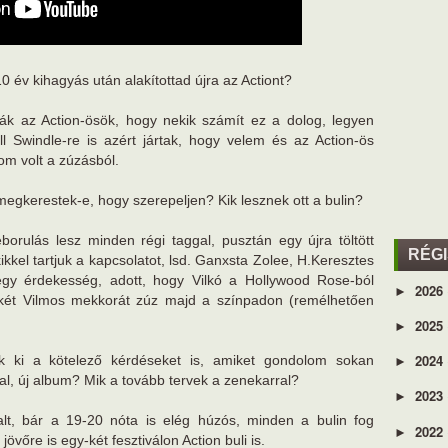
 év kihagyás után alakítottad újra az Actiont?
ák az Action-ösök, hogy nekik számít ez a dolog, legyen
ll Swindle-re is azért jártak, hogy velem és az Action-ös
om volt a zúzásból.
egkerestek-e, hogy szerepeljen? Kik lesznek ott a bulin?
rulás lesz minden régi taggal, pusztán egy újra töltött
RÉG
kikkel tartjuk a kapcsolatot, lsd. Ganxsta Zolee, H.Keresztes
 egy érdekesség, adott, hogy Vilkó a Hollywood Rose-ból
2026
►
 két Vilmos mekkorát zúz majd a színpadon (remélhetően
2025
►
2024
 ki a kötelező kérdéseket is, amiket gondolom sokan
►
al, új album? Mik a tovább tervek a zenekarral?
2023
►
lt, bár a 19-20 nóta is elég húzós, minden a bulin fog
2022
►
 jövőre is egy-két fesztiválon Action buli is.