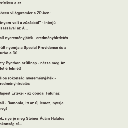
erítéken a sz...
heen világpremier a ZP-ben!
ányom volt a zúzásból" - interjú
zaszával az A...
all nyereményjáték - eredményhirdetés
ütt nyomja a Special Providence és a
urbo a Dü...
ty Pynthon szülinap - nézze meg Az
let értelmét!
álos rokonság nyereményjáték -
eredményhirdetés
apest Értékei - az óbudai Faluház
all - Ramonia, itt az új lemez, nyerje
meg!
ék: nyerje meg Steiner Ádám Halálos
okonság cí...