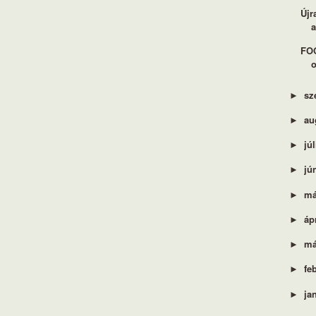
Újr
a
FOO
o
sz
►
au
►
jú
►
jú
►
má
►
áp
►
má
►
fe
►
ja
►