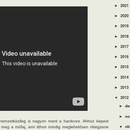
2021
►
2020
►
2019
►
2018
►
2017
►
2016
►
2015
►
2014
►
2013
►
2012
▼
de
►
no
►
nemzetközileg is nagyon ment a hardcore. Ahhoz képest
ok
▼
meg a műfaj, ami itthon mindig meglehetősen rétegzene