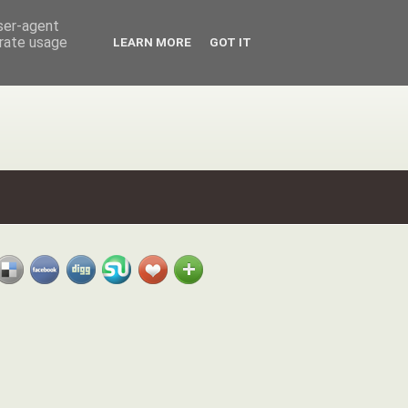
user-agent
erate usage
LEARN MORE
GOT IT