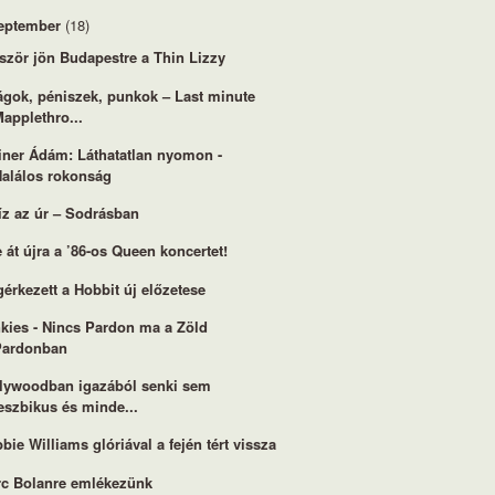
eptember
(18)
ször jön Budapestre a Thin Lizzy
ágok, péniszek, punkok – Last minute
applethro...
iner Ádám: Láthatatlan nyomon -
Halálos rokonság
íz az úr – Sodrásban
e át újra a ’86-os Queen koncertet!
érkezett a Hobbit új előzetese
kies - Nincs Pardon ma a Zöld
Pardonban
lywoodban igazából senki sem
eszbikus és minde...
bie Williams glóriával a fején tért vissza
c Bolanre emlékezünk