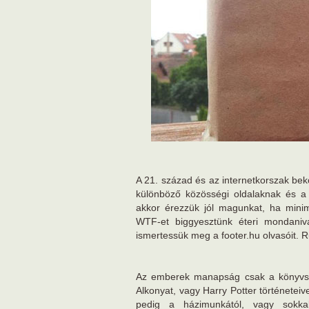
A 21. század és az internetkorszak bek
különböző közösségi oldalaknak és 
akkor érezzük jól magunkat, ha mini
WTF-et biggyesztünk éteri mondaniv
ismertessük meg a footer.hu olvasóit. 
Az emberek manapság csak a könyvsik
Alkonyat, vagy Harry Potter történeteive
pedig a házimunkától, vagy sokkal