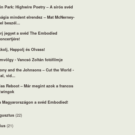
in Park: Highwire Poetry – A sírós svéd
ágia mindent elrendez – Mat McNerney-
el beszél...
rj jegyet a svéd The Embodied
oncertjére!
kolj, Happolj és Olvass!
mvölgy - Vancsó Zoltán fotófilmje
ony and the Johnsons – Cut the World -
al, vid...
las Reboot – Már megint azok a francos
Ewingok
a Magyarországon a svéd Embodied!
gusztus
(22)
lius
(21)