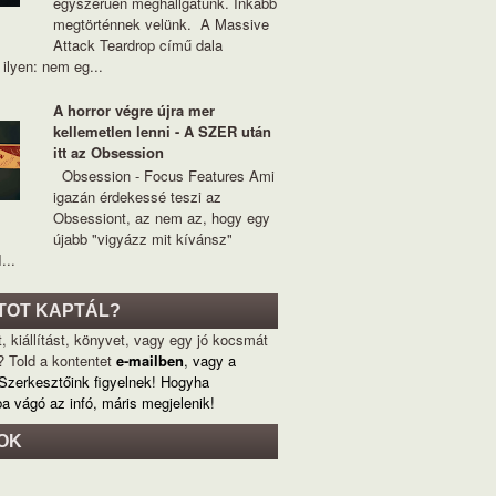
egyszerűen meghallgatunk. Inkább
megtörténnek velünk. A Massive
Attack Teardrop című dala
ilyen: nem eg...
A horror végre újra mer
kellemetlen lenni - A SZER után
itt az Obsession
Obsession - Focus Features Ami
igazán érdekessé teszi az
Obsessiont, az nem az, hogy egy
újabb "vigyázz mit kívánsz"
...
TOT KAPTÁL?
, kiállítást, könyvet, vagy egy jó kocsmát
? Told a kontentet
e-mailben
, vagy a
 Szerkesztőink figyelnek! Hogyha
ba vágó az infó, máris megjelenik!
OK