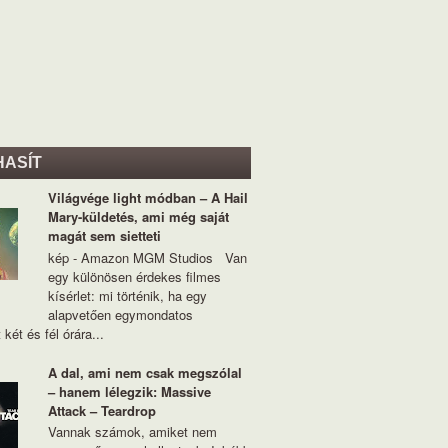
HASÍT
Világvége light módban – A Hail
Mary-küldetés, ami még saját
magát sem sietteti
kép - Amazon MGM Studios Van
egy különösen érdekes filmes
kísérlet: mi történik, ha egy
alapvetően egymondatos
 két és fél órára...
A dal, ami nem csak megszólal
– hanem lélegzik: Massive
Attack – Teardrop
Vannak számok, amiket nem