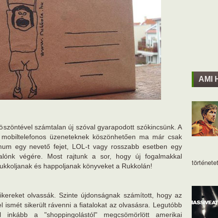
AMI 
öszöntével számtalan új szóval gyarapodott szókincsünk. A
a mobiltelefonos üzeneteknek köszönhetően ma már csak
mum egy nevető fejet, LOL-t vagy rosszabb esetben egy
alónk végére. Most rajtunk a sor, hogy új fogalmakkal
történetet
Rukkoljanak és happoljanak könyveket a Rukkolán!
ereket olvassák. Szinte újdonságnak számított, hogy az
l ismét sikerült rávenni a fiatalokat az olvasásra. Legutóbb
 inkább a "shoppingolástól" megcsömörlött amerikai