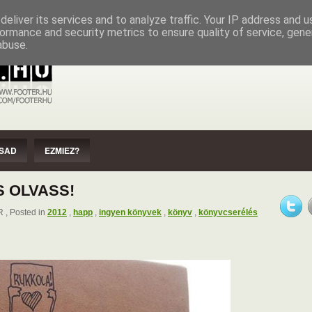
EZMIEZ?
IMPRESSZUM
SZERZŐI JOGOK
eliver its services and to analyze traffic. Your IP address and 
ormance and security metrics to ensure quality of service, gen
abuse.
SAD
EZMIEZ?
S OLVASS!
, Posted in
2012
,
happ
,
ingyen könyvek
,
könyv
,
könyvcserélés