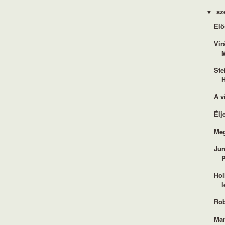
sz
▼
Elő
Vir
M
Ste
A v
Élj
Meg
Jun
Hol
l
Rob
Mar