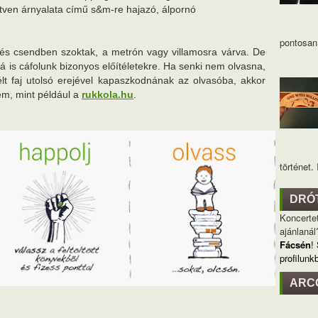
tven árnyalata című s&m-re hajazó, álpornó
pontosan 
n és csendben szoktak, a metrón vagy villamosra várva. De
rá is cáfolunk bizonyos előítéletekre. Ha senki nem olvasna,
lt faj utolsó erejével kapaszkodnának az olvasóba, akkor
m, mint például a
rukkola.hu
.
történet. I
DRÓ
Koncertet
ajánlanál
Fácsén
!
profilunk
ARC