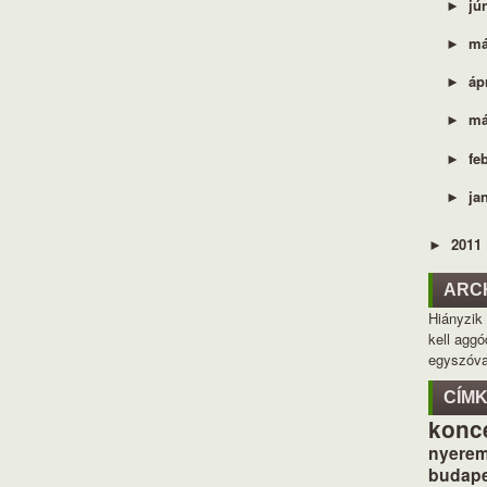
jú
►
má
►
áp
►
má
►
fe
►
ja
►
2011
►
ARC
Hiányzik
kell aggó
egyszóva
CÍM
konc
nyerem
budape