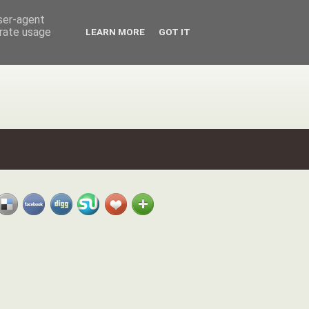
user-agent
erate usage
LEARN MORE
GOT IT