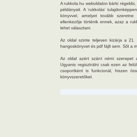
A rukkola.hu weboldalon bárki régebbi,
példányait. A ’rukkolás’ tulajdonképpe
könyvvel, amelyet tovább szeretne
ellenkezője történik ennek, azaz a ruk
lehet választani.
Az oldal szinte teljesen kizárja a 21.
hangoskönyvet és pdf fájlt sem. Sőt a m
Az oldal azért szánt némi szerepet 
Ugyanis regisztrálni csak ezen az felü
csoportként is funkcionál, hiszen ö
könyvszeretőket.