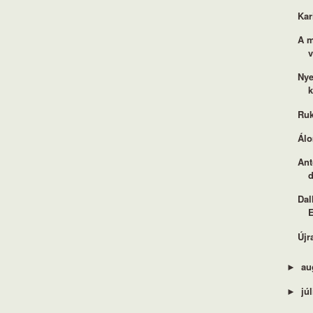
Kar
A m
v
Nye
k
Ruk
Álo
Ant
d
Dal
Újr
au
►
jú
►