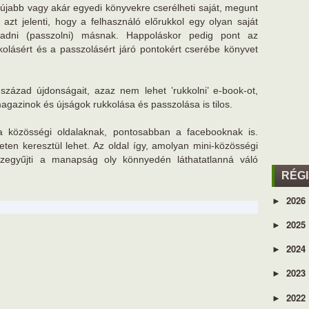
 újabb vagy akár egyedi könyvekre cserélheti saját, megunt
n azt jelenti, hogy a felhasználó előrukkol egy olyan saját
 adni (passzolni) másnak. Happoláskor pedig pont az
kolásért és a passzolásért járó pontokért cserébe könyvet
 század újdonságait, azaz nem lehet ’rukkolni’ e-book-ot,
agazinok és újságok rukkolása és passzolása is tilos.
a közösségi oldalaknak, pontosabban a facebooknak is.
leten keresztül lehet. Az oldal így, amolyan mini-közösségi
sszegyűjti a manapság oly könnyedén láthatatlanná váló
RÉG
2026
►
2025
►
2024
►
2023
►
2022
►