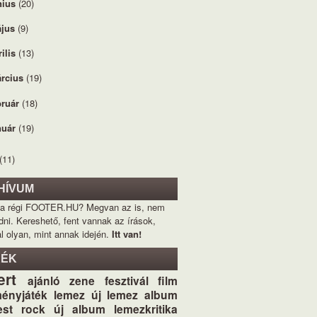
nius
(20)
jus
(9)
rilis
(13)
rcius
(19)
bruár
(18)
nuár
(19)
(11)
HÍVUM
 a régi FOOTER.HU? Megvan az is, nem
dni. Kereshető, fent vannak az írások,
l olyan, mint annak idején.
Itt van!
KÉK
ert
ajánló
zene
fesztivál
film
ényjáték
lemez
új lemez
album
st
rock
új album
lemezkritika