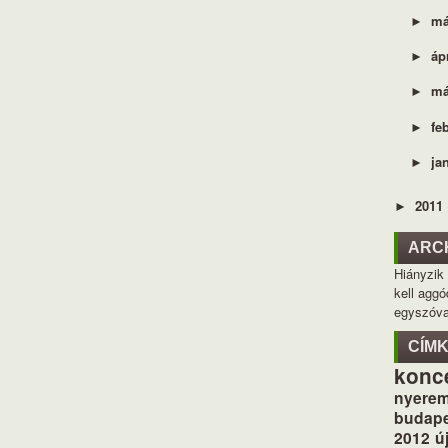
má
►
áp
►
má
►
fe
►
ja
►
2011
►
ARC
Hiányzik
kell aggó
egyszóva
CÍM
konc
nyerem
budape
2012
ú