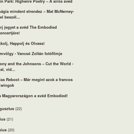
in Park: Highwire Poetry – A sírós svéd
ágia mindent elrendez – Mat McNerney-
el beszél...
rj jegyet a svéd The Embodied
oncertjére!
kolj, Happolj és Olvass!
mvölgy - Vancsó Zoltán fotófilmje
ony and the Johnsons – Cut the World -
al, vid...
las Reboot – Már megint azok a francos
Ewingok
a Magyarországon a svéd Embodied!
gusztus
(22)
lius
(21)
nius
(20)