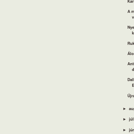
Kar
A m
v
Nye
k
Ruk
Álo
Ant
d
Dal
Újr
au
►
jú
►
jú
►