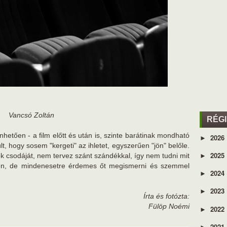
Vancsó Zoltán
RÉG
nhetően - a film előtt és után is, szinte barátinak mondható
2026
►
t, hogy sosem "kergeti" az ihletet, egyszerűen "jön" belőle.
2025
 csodáját, nem tervez szánt szándékkal, így nem tudni mit
►
en, de mindenesetre érdemes őt megismerni és szemmel
2024
►
2023
►
Írta és fotózta:
Fülöp Noémi
2022
►
2021