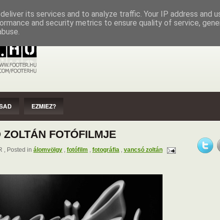
EZMIEZ?
IMPRESSZUM
SZERZŐI JOGOK
eliver its services and to analyze traffic. Your IP address and 
ormance and security metrics to ensure quality of service, gen
abuse.
SAD
EZMIEZ?
 ZOLTÁN FOTÓFILMJE
, Posted in
álomvölgy
,
fotófilm
,
fotográfia
,
vancsó zoltán