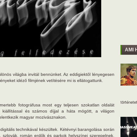
AMI 
ülönös világba invitál bennünket. Az eddigiektől lényegesen
nyeket idéző filmjének vetítésére mi is ellátogattunk.
történetet
smertebb fotográfusa most egy teljesen szokatlan oldalát
iállítással és számos díjjal a háta mögött, a világon
 jelentkezik magyar mozivásznakon.
digitális technikával készültek. Kétévnyi barangolása során
n, szlovák, román erdők és parkok helyszínei szerepelnek,