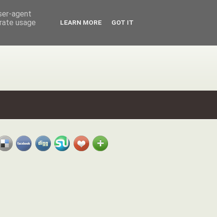
user-agent
erate usage
LEARN MORE
GOT IT