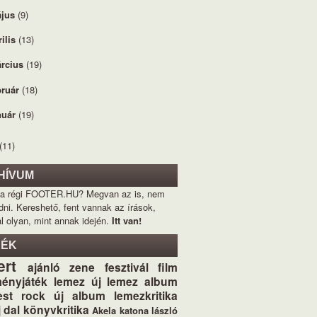
jus
(9)
rilis
(13)
rcius
(19)
bruár
(18)
nuár
(19)
(11)
HÍVUM
 a régi FOOTER.HU? Megvan az is, nem
dni. Kereshető, fent vannak az írások,
l olyan, mint annak idején.
Itt van!
KÉK
ert
ajánló
zene
fesztivál
film
ényjáték
lemez
új lemez
album
st
rock
új album
lemezkritika
j dal
könyvkritika
Akela
katona lászló