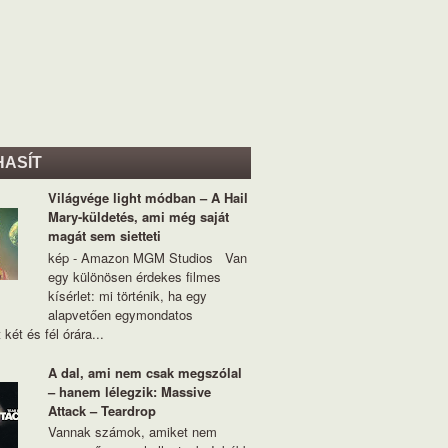
HASÍT
Világvége light módban – A Hail
Mary-küldetés, ami még saját
magát sem sietteti
kép - Amazon MGM Studios Van
egy különösen érdekes filmes
kísérlet: mi történik, ha egy
alapvetően egymondatos
 két és fél órára...
A dal, ami nem csak megszólal
– hanem lélegzik: Massive
Attack – Teardrop
Vannak számok, amiket nem