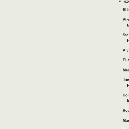
sz
▼
Elő
Vir
M
Ste
A v
Élj
Meg
Jun
Hol
l
Rob
Mar