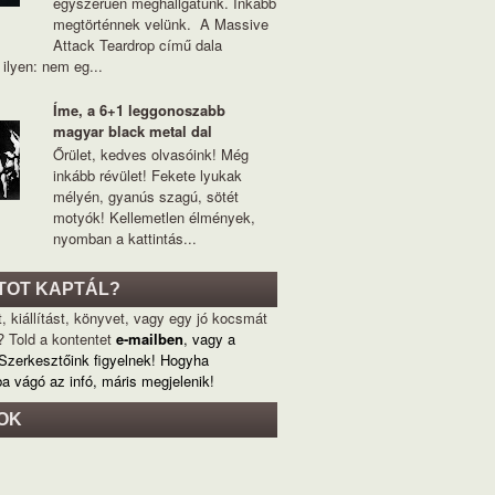
egyszerűen meghallgatunk. Inkább
megtörténnek velünk. A Massive
Attack Teardrop című dala
ilyen: nem eg...
Íme, a 6+1 leggonoszabb
magyar black metal dal
Őrület, kedves olvasóink! Még
inkább révület! Fekete lyukak
mélyén, gyanús szagú, sötét
motyók! Kellemetlen élmények,
nyomban a kattintás...
TOT KAPTÁL?
, kiállítást, könyvet, vagy egy jó kocsmát
? Told a kontentet
e-mailben
, vagy a
 Szerkesztőink figyelnek! Hogyha
ba vágó az infó, máris megjelenik!
OK