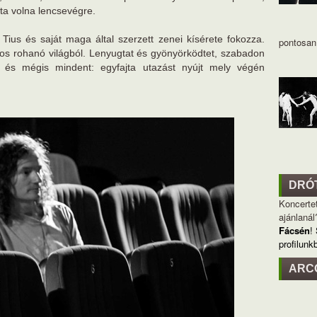
pta volna lencsevégre.
Tius és saját maga által szerzett zenei kísérete fokozza.
pontosan 
pos rohanó világból. Lenyugtat és gyönyörködtet, szabadon
 és mégis mindent: egyfajta utazást nyújt mely végén
DRÓ
Koncertet
ajánlanál
Fácsén
!
profilunk
ARC