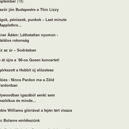
eptember
(18)
ször jön Budapestre a Thin Lizzy
ágok, péniszek, punkok – Last minute
applethro...
iner Ádám: Láthatatlan nyomon -
Halálos rokonság
íz az úr – Sodrásban
e át újra a ’86-os Queen koncertet!
érkezett a Hobbit új előzetese
kies - Nincs Pardon ma a Zöld
Pardonban
lywoodban igazából senki sem
eszbikus és minde...
bie Williams glóriával a fején tért vissza
c Bolanre emlékezünk