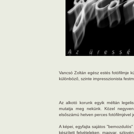
Vancsó Zoltán egész estés fotófilmje k
különböző, szinte impresszionista festmé
Az alkotó korunk egyik méltán legeli
mutatja meg nekünk. Közel negyven k
elsőszámú hetven perces fotófilmjével
A képei, egyfajta sajátos "bemozdulós" 
készített felvételeken, magyar, szlové