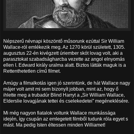
Népszerű névnapi köszöntő műsorunk ezúttal Sir William
Wallace-ról emlékezik meg. Az 1270 körül született, 1305.
augusztus 22-én kivégzett úriember skót lovag volt, aki a
parasztokat szabadságharcba vezette az angol elnyomás
ellen I. Edward király uralma alatt. Biztos látták maguk is a
Rettenthetetlen című filmet.
Amúgy a filmalkotás igen jó szerintünk, de hát Wallace nagy
májer volt amit mi sem bizonyít jobban, mint az, hogy ő
ihlette meg a trubadúr Blind Harryt a „Sir William Wallace,
Elderslie lovagjának tettei és cselekedetei” megéneklésére.
Mi még nagyon fiatalok voltunk Wallace munkássága
idején, így csupán az emlegetett filmből tudunk róla egyet s
mást. Ma pedig Isten éltessen minden Williamet!