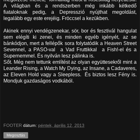
A világban és a rendszerben még inkább kétkedő
fiataloknak pedig, a Depresszió nyújthat megoldást,
legalább egy este erejéig. Fröccsel a kezükben.
Akinek ennyi vendégzenekar, sör, bor és fesztivál hangulat
sem elégíti ki zenei, és minden egyéb igényét, az se
bánkódjon, mert a fellépők sora folytatódik a Heaven Street
Sevennel, a PASO-val a Vad Fruttikkal a Fish!-el és a
Supernemmel. És nyilván lesz pálinka is.
Sőt. Még nem tettunk említést az olyan együttesekről mint a
Leander Rising, a Watch My Dying, az Insane, a Cadaveres,
az Eleven Hold vagy a Sleepless. És biztos lesz Fény is.
Mondjuk gazdaságos vodkából.
FOOTER
dátum:
péntek, április 12, 2013
Megosztás