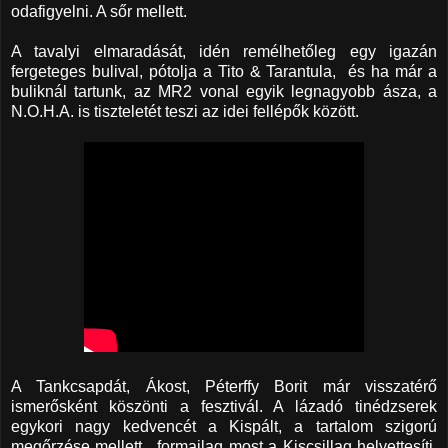
odafigyelni. A sőr mellett.
A tavalyi elmaradását, idén remélhetőleg egy igazán
fergeteges bulival, pótolja a Tito & Tarantula, és ha már a
buliknál tartunk, az MR2 vonal egyik legnagyobb ásza, a
N.O.H.A. is tiszteletét teszi az idei fellépők között.
A Tankcsapdát, Ákost, Péterffy Borit már visszatérő
ismerősként köszönti a fesztivál. A lázadó tinédzserek
egykori nagy kedvencét a Kispált, a tartalom szigorú
megőrzése mellett, formailag most a Kiscsillag helyettesíti.