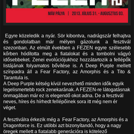
Egyre közeledik a nyár. Sör kibontva, nadrágszár felhajtva
és gondolatban már mélyen gázolunk a fesztivál
szezonban. Az elmúlt években a FEZEN egyre szélesebb
kőrben hódította meg a fiatalokat és a tombolni vágyó
idősebbeket. Zenei evolúciójukhoz hozzátartozik a fellépők
listájának folyamatos bővítése is. A Deep Purple mellett
színpadra áll a Fear Factory, az Amorphis és a Tito &
Tarantula is.
A Deep Purple kétség kívül nevezhető minden idők egyik
legelismertebb rock zenekarának. A FEZEN-re látogatásnak
önmagában már ez is elegendő okot adna. De a fesztivál
neves, híres és hírhedt fellépőinek sora itt még nem ér
véget.
A fesztiválra érkezik még a Fear Factory, az Amorphis és a
Dragonforce is. Ez utóbbi azt bizonyítandó, hogy a nagy
öregek mellett a fiatalabb generációra is kötelező