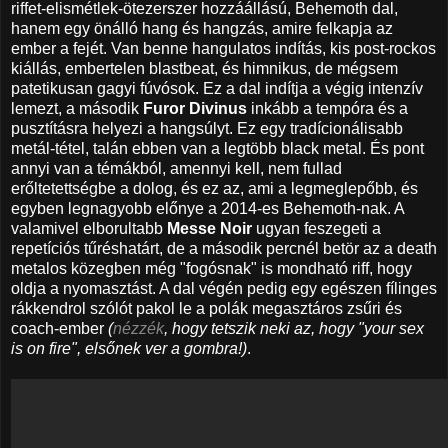
riffet-elismétlek-ötezerszer hozzáállású, Behemoth dal,
hanem egy önálló hang és hangzás, amire felkapja az
ember a fejét. Van benne hangulatos indítás, kis post-rockos
kiállás, embertelen blastbeat, és himnikus, de mégsem
patetikusan gagyi fúvósok. Ez a dal indítja a végig intenzív
lemezt, a második
Furor Divinus
inkább a tempóra és a
pusztításra helyezi a hangsúlyt. Ez egy tradícionálisabb
metál-tétel, talán ebben van a legtöbb black metal. És pont
annyi van a témákból, amennyi kell, nem fullad
erőltetettségbe a dolog, és ez az, ami a legmeglepőbb, és
egyben legnagyobb előnye a 2014-es Behemoth-nak. A
valamivel elborultabb
Messe Noir
ugyan feszegeti a
repetíciós tűréshatárt, de a második percnél betör az a death
metalos közegben még "fogósnak" is mondható riff, hogy
oldja a nyomasztást. A dal végén pedig egy egészen fílinges
rákkendrol szólót pakol le a polák megasztáros zsűri és
coach-ember
(
nézzék
, hogy tetszik neki az, hogy "your sex
is on fire", elsőnek ver a gombra!)
.