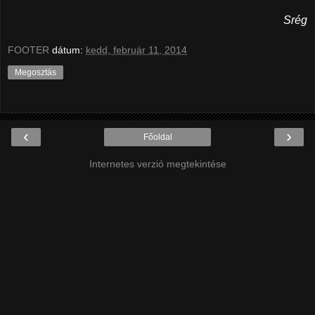
Srég
FOOTER
dátum:
kedd, február 11, 2014
Megosztás
‹
›
Főoldal
Internetes verzió megtekintése