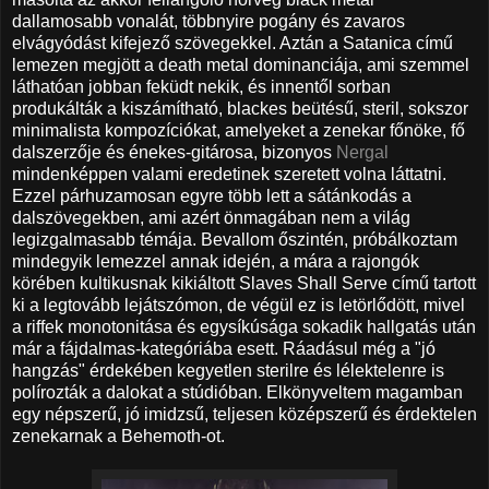
dallamosabb vonalát, többnyire pogány és zavaros
elvágyódást kifejező szövegekkel. Aztán a Satanica című
lemezen megjött a death metal dominanciája, ami szemmel
láthatóan jobban feküdt nekik, és innentől sorban
produkálták a kiszámítható, blackes beütésű, steril, sokszor
minimalista kompozíciókat, amelyeket a zenekar főnöke, fő
dalszerzője és énekes-gitárosa, bizonyos
Nergal
mindenképpen valami eredetinek szeretett volna láttatni.
Ezzel párhuzamosan egyre több lett a sátánkodás a
dalszövegekben, ami azért önmagában nem a világ
legizgalmasabb témája. Bevallom őszintén, próbálkoztam
mindegyik lemezzel annak idején, a mára a rajongók
körében kultikusnak kikiáltott Slaves Shall Serve című tartott
ki a legtovább lejátszómon, de végül ez is letörlődött, mivel
a riffek monotonitása és egysíkúsága sokadik hallgatás után
már a fájdalmas-kategóriába esett. Ráadásul még a "jó
hangzás" érdekében kegyetlen sterilre és lélektelenre is
polírozták a dalokat a stúdióban. Elkönyveltem magamban
egy népszerű, jó imidzsű, teljesen középszerű és érdektelen
zenekarnak a Behemoth-ot.