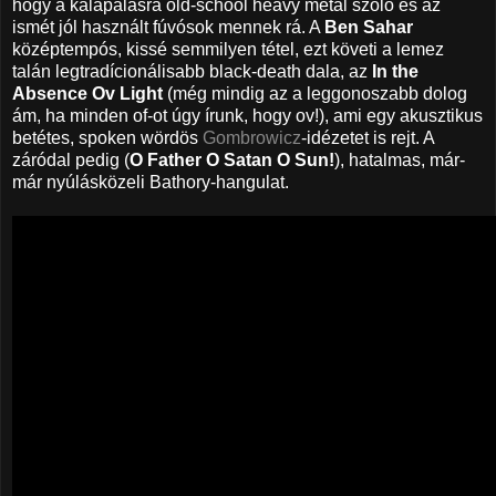
hogy a kalapálásra old-school heavy metal szóló és az
ismét jól használt fúvósok mennek rá. A
Ben Sahar
középtempós, kissé semmilyen tétel, ezt követi a lemez
talán legtradícionálisabb black-death dala, az
In the
Absence Ov Light
(még mindig az a leggonoszabb dolog
ám, ha minden of-ot úgy írunk, hogy ov!), ami egy akusztikus
betétes, spoken wördös
Gombrowicz
-idézetet is rejt. A
záródal pedig (
O Father O Satan O Sun!
), hatalmas, már-
már nyúlásközeli Bathory-hangulat.