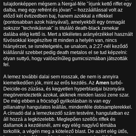
tulajdonképpen mégsem a Nergal-féle "írjunk kettő riffet egy
dalba, meg egy refrént és jóvan" – hozzáállással volt az
előző két évtizedben baj, hanem azokkal a riffekkel
(pontosabban azok hiányával), amelyekből egy önmagát
sokszor "technikásnak" is tituláló death-black zenekar
dalába elég kettő is. Mert a tökéletes arányérzékkel használt
fúvósokkal kiegészítve itt minden a helyén van, nincs
hiányérzet, se ismételgetés, se unalom, a 2:27-nél keződő
kiállásnál szebbet pedig death metalos el se tud képzelni:
olyan suttyó, hogy valószínűleg gumicsizmában játszották
fel.
A lemez további dalai sem rosszak, de nem is annyira
kiemelkedően jók, mint az erős kezdés. Az
Amen
turbó-
Deicide-os zúzása, és kegyetlen hyperblastjai bizonyára
megörvendeztetik azokat, akiknek minden lassú zene szar.
De még ebben a fröcsögő gyilkolásban is van egy
pillanatnyi hangulatos leállás, mindenféle dobsamplerekkel.
A címadó dal a lemezkezdő szám testvére, hangulatban ez
áll hozzá a legközelebb. Meglepően szellős riffek és
dallamok a kezdésnél, ami egy elég nagyívű témába
torkollik, a végén meg a kötelező blast. De azért elég ütős,