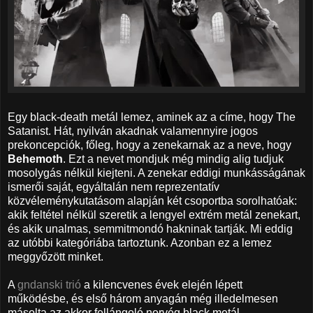
Egy black-death metál lemez, aminek az a címe, hogy The
Satanist. Hát, nyilván akadnak valamennyire jogos
prekoncepciók, főleg, hogy a zenekarnak az a neve, hogy
Behemoth
. Ezt a nevet mondjuk még mindig alig tudjuk
mosolygás nélkül kiejteni. A zenekar eddigi munkásságának
ismerői saját, egyáltalán nem reprezentatív
közvéleménykutatásom alapján két csoportba sorolhatóak:
akik feltétel nélkül szeretik a lengyel extrém metál zenekart,
és akik unalmas, semmitmondó hakninak tartják. Mi eddig
az utóbbi kategóriába tartoztunk. Azonban ez a lemez
meggyőzött minket.
A
gndanski trió
a kilencvenes évek elején lépett
működésbe, és első három anyagán még illedelmesen
másolta az akkor fellángoló norvég black metál