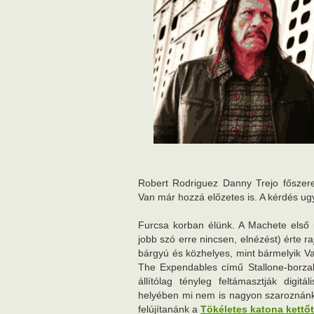
Robert Rodriguez Danny Trejo főszere
Van már hozzá előzetes is. A kérdés ug
Furcsa korban élünk. A Machete első r
jobb szó erre nincsen, elnézést) érte r
bárgyú és közhelyes, mint bármelyik V
The Expendables című Stallone-borz
állítólag tényleg feltámasztják digi
helyében mi nem is nagyon szaroznánk
felújítanánk a
Tökéletes katona kettőt