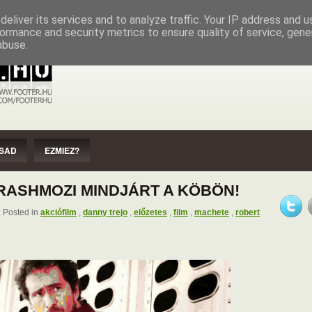
EZMIEZ?
IMPRESSZUM
SZERZŐI JOGOK
eliver its services and to analyze traffic. Your IP address and 
ormance and security metrics to ensure quality of service, gen
abuse.
SAD
EZMIEZ?
TRASHMOZI MINDJÁRT A KÖBÖN!
 Posted in
akciófilm
,
danny trejo
,
előzetes
,
film
,
machete
,
robert