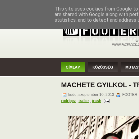
CÍMLAP
KÖZÖSSÉG
MUTASSAD
This site uses cookies from Google to d
are shared with Google along with perf
statistics, and to detect and address 
CÍMLAP
KÖZÖSSÉG
MUTAS
MACHETE GYILKOL - 
kedd, szeptember 10, 2013
FOOTER ,
rodrigez
,
trailer
,
trash