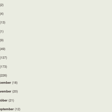
(2)
(4)
(13)
(1)
(9)
(49)
(137)
(173)
(226)
cember
(18)
vember
(20)
tóber
(21)
eptember
(12)