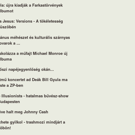
la: újra kiadják a Farkastörvények
albumot
a Jesus: Versions - A tökéletesség
küszöbén
ánus méhészet és kulturális szárnyas
ovarok a ...
skolázza a műfajt Michael Monroe új
albuma
őszi napéjegyenlőség okán...
tmű koncertet ad Deák Bill Gyula ma
ste a ZP-ben
 Illusionists - hatalmas bűvész-show
Budapesten
éve halt meg Johnny Cash
hete gyilkol - trashmozi mindjárt a
köbön!