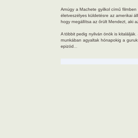
Amúgy a Machete gyilkol című filmben
életveszélyes küldetésre az amerikai á
hogy megállítsa az őrült Mendezt, aki az
A többit pedig nyilván önök is kitaláljá
munkában agyaltak hónapokig a guruk, 
epizód...