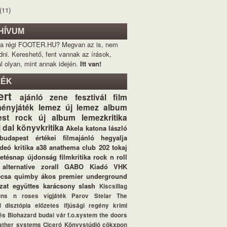
(11)
HÍVUM
 a régi FOOTER.HU? Megvan az is, nem
dni. Kereshető, fent vannak az írások,
l olyan, mint annak idején.
Itt van!
KÉK
ert
ajánló
zene
fesztivál
film
ényjáték
lemez
új lemez
album
st
rock
új album
lemezkritika
j dal
könyvkritika
Akela
katona lászló
budapest értékei
filmajánló
hegyalja
ideó
kritika
a38
anathema
club 202
tokaj
letésnap
újdonság
filmkritika
rock n roll
alternative
zorall
GABO Kiadó
VHK
ecsa
quimby
ákos
premier
underground
zat
együttes
karácsony
slash
Kiscsillag
uns n roses
vígjáték
Parov Stelar
The
d
disztópia
előzetes
ifjúsági regény
krimi
és
Biohazard
budai vár
f.o.system
the doors
ather systems
Ciceró Könyvstúdió
cökxpon