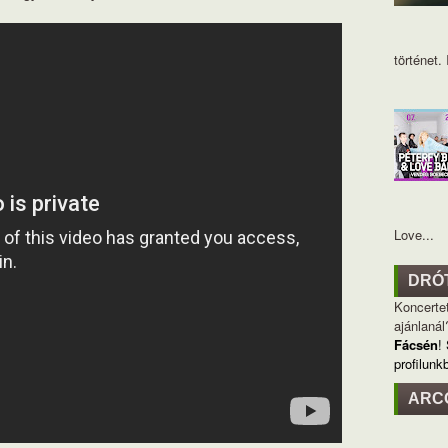
történet. I
Love...
DRÓ
Koncertet
ajánlanál
Fácsén
!
profilunk
ARC