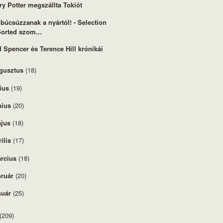
ry Potter megszállta Tokiót
 búcsúzzanak a nyártól! - Selection
orted szom...
 Spencer és Terence Hill krónikái
gusztus
(18)
lius
(19)
nius
(20)
jus
(18)
rilis
(17)
rcius
(18)
bruár
(20)
nuár
(25)
(209)