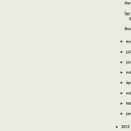
Har
Így
S
Bud
au
►
jú
►
jú
►
má
►
áp
►
má
►
fe
►
ja
►
2012
►