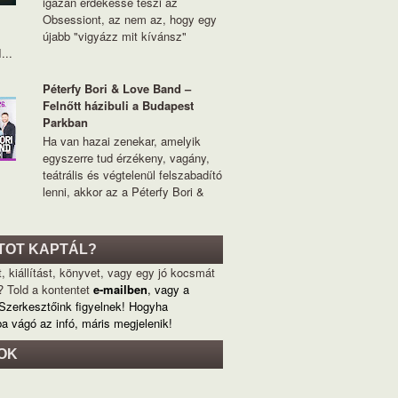
igazán érdekessé teszi az
Obsessiont, az nem az, hogy egy
újabb "vigyázz mit kívánsz"
...
Péterfy Bori & Love Band –
Felnőtt házibuli a Budapest
Parkban
Ha van hazai zenekar, amelyik
egyszerre tud érzékeny, vagány,
teátrális és végtelenül felszabadító
lenni, akkor az a Péterfy Bori &
TOT KAPTÁL?
, kiállítást, könyvet, vagy egy jó kocsmát
? Told a kontentet
e-mailben
, vagy a
 Szerkesztőink figyelnek! Hogyha
ba vágó az infó, máris megjelenik!
OK