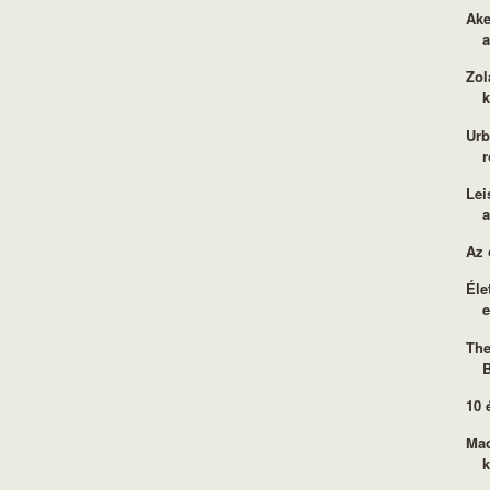
Ake
Zol
Urb
r
Lei
Az 
Éle
e
The
10 
Mac