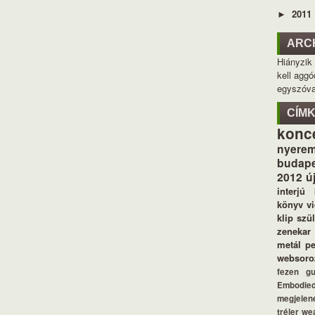
2011
►
ARC
Hiányzik
kell aggó
egyszóva
CÍM
konc
nyerem
budape
2012
ú
interjú
könyv
v
klip
szü
zenekar
metál
p
websoro
fezen
g
Embodie
megjelen
tréler
we