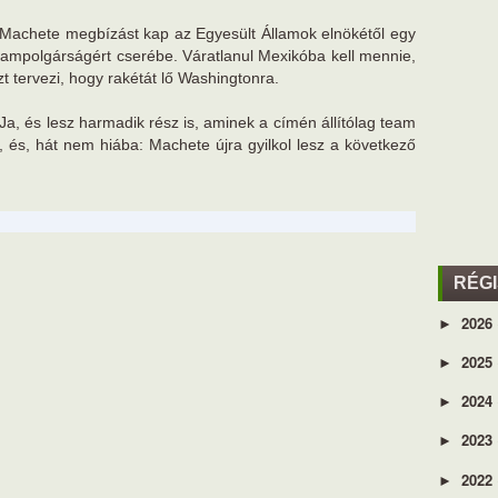
 Machete megbízást kap az Egyesült Államok elnökétől egy
llampolgárságért cserébe. Váratlanul Mexikóba kell mennie,
t tervezi, hogy rakétát lő Washingtonra.
k. Ja, és lesz harmadik rész is, aminek a címén állítólag team
és, hát nem hiába: Machete újra gyilkol lesz a következő
RÉG
2026
►
2025
►
2024
►
2023
►
2022
►