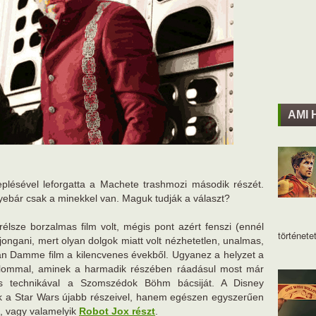
AMI 
plésével leforgatta a Machete trashmozi második részét.
yebár csak a minekkel van. Maguk tudják a választ?
élsze borzalmas film volt, mégis pont azért fenszi (ennél
történetet
ajongani, mert olyan dolgok miatt volt nézhetetlen, unalmas,
an Damme film a kilencvenes évekből. Ugyanez a helyzet a
alommal, aminek a harmadik részében ráadásul most már
tális technikával a Szomszédok Böhm bácsiját. A Disney
 a Star Wars újabb részeivel, hanem egészen egyszerűen
, vagy valamelyik
Robot Jox részt
.