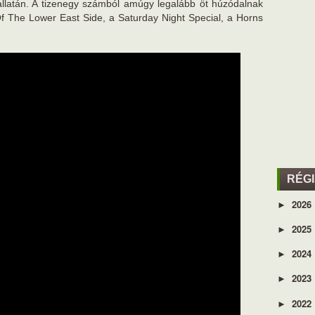
llatán. A tizenegy számból amúgy legalább öt húzódalnak
d Of The Lower East Side, a Saturday Night Special, a Horns
RÉG
2026
►
2025
►
2024
►
2023
►
2022
►