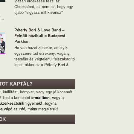
igazán érdekessé teszi az
Obsessiont, az nem az, hogy egy
újabb "vigyázz mit kívánsz"
...
Péterfy Bori & Love Band –
Felnőtt házibuli a Budapest
Parkban
Ha van hazai zenekar, amelyik
egyszerre tud érzékeny, vagány,
teátrális és végtelenül felszabadító
lenni, akkor az a Péterfy Bori &
TOT KAPTÁL?
, kiállítást, könyvet, vagy egy jó kocsmát
? Told a kontentet
e-mailben
, vagy a
 Szerkesztőink figyelnek! Hogyha
ba vágó az infó, máris megjelenik!
OK