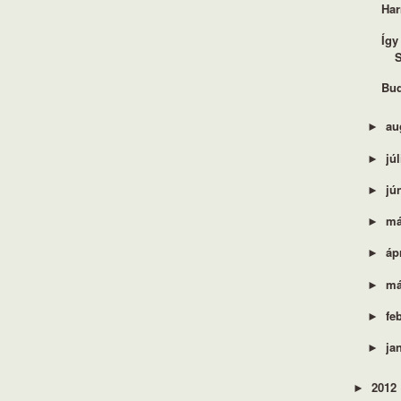
Har
Így
S
Bud
au
►
jú
►
jú
►
má
►
áp
►
má
►
fe
►
ja
►
2012
►