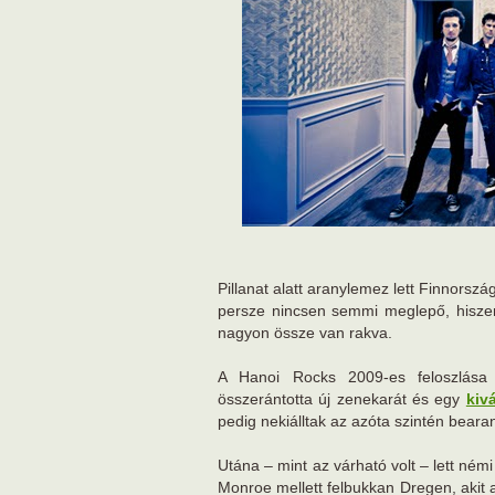
Pillanat alatt aranylemez lett Finnors
persze nincsen semmi meglepő, hiszen
nagyon össze van rakva.
A Hanoi Rocks 2009-es feloszlása 
összerántotta új zenekarát és egy
kiv
pedig nekiálltak az azóta szintén bear
Utána – mint az várható volt – lett némi
Monroe mellett felbukkan Dregen, akit 