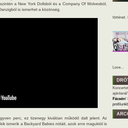
t szintén a New York Dollsból és a Company Of Wolvesból,
a Danzigból is ismerhet a közönség.
történet. I
Love...
DRÓ
Koncertet
ajánlanál
Fácsén
!
profilunk
ARC
yven perc, ez tizenegy kiválóan működő dalt jelent. Az
kik ismerik a Backyard Babies nótáit, azok erre maguktól is