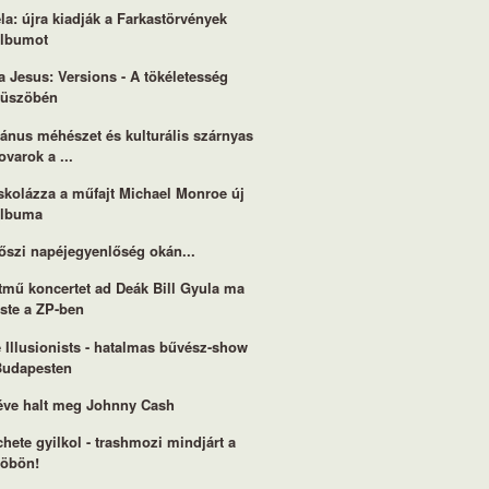
la: újra kiadják a Farkastörvények
albumot
a Jesus: Versions - A tökéletesség
küszöbén
ánus méhészet és kulturális szárnyas
ovarok a ...
skolázza a műfajt Michael Monroe új
albuma
őszi napéjegyenlőség okán...
tmű koncertet ad Deák Bill Gyula ma
ste a ZP-ben
 Illusionists - hatalmas bűvész-show
Budapesten
éve halt meg Johnny Cash
hete gyilkol - trashmozi mindjárt a
köbön!