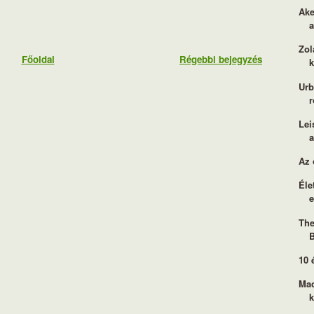
Ake
Zol
Főoldal
Régebbi bejegyzés
Urb
r
Lei
Az 
Éle
e
The
10 
Mac