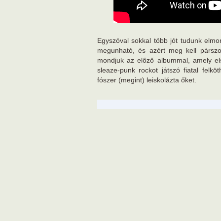
Egyszóval sokkal több jót tudunk elmon
megunható, és azért meg kell párszor
mondjuk az előző albummal, amely el
sleaze-punk rockot játszó fiatal felk
fószer (megint) leiskolázta őket.