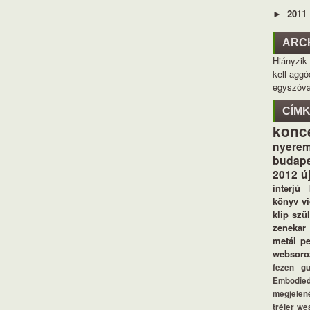
2011
►
ARC
Hiányzik
kell aggó
egyszóva
CÍM
konc
nyerem
budape
2012
ú
interjú
könyv
v
klip
szü
zenekar
metál
p
websoro
fezen
g
Embodie
megjelen
tréler
we