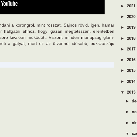
2021
►
2020
►
dani a korongról, mint rosszat. Sajnos rövid, igen, hamar
2019
►
 hallgatni ahhoz, hogy igazán megtetsszen, ellentétben
sőre kiválóan működött. Viszont minden manapság glam-
2018
►
ötheti a gatyát, mert ez az ötvennél idősebb, bukszaszájú
2017
►
2016
►
2015
►
2014
►
2013
▼
de
►
no
►
ok
►
sz
▼