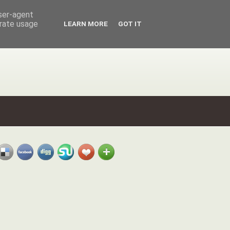
user-agent
erate usage
LEARN MORE
GOT IT