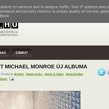
EZMIEZ?
IMPRESSZUM
SZERZŐI JOGOK
eliver its services and to analyze traffic. Your IP address and 
ormance and security metrics to ensure quality of service, gen
abuse.
SAD
EZMIEZ?
JT MICHAEL MONROE ÚJ ALBUMA
 Posted in
dregen
,
hanoi rocks
,
horns & halos
,
lemezkritika
,
album