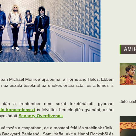
AMI 
zágban Michael Monroe új albuma, a Horns and Halos. Ebben
 az északi tesóknál az énekes óriási sztár és a lemez is
történetet
után a frontember nem sokat teketóriázott, gyorsan
áló koncertlemezt
is felvettek bemelegítés gyanánt, aztán
anyozódott
Sensory Overdivenak
.
 változás a csapatban, de a mostani felállás stabilnak tűnik:
a Backyard Babiesből, Sami Yaffa, akit a Hanoi Rocksből és