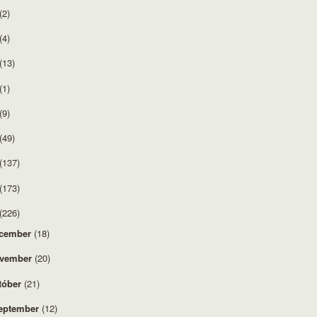
(2)
(4)
(13)
(1)
(9)
(49)
(137)
(173)
(226)
cember
(18)
vember
(20)
tóber
(21)
eptember
(12)