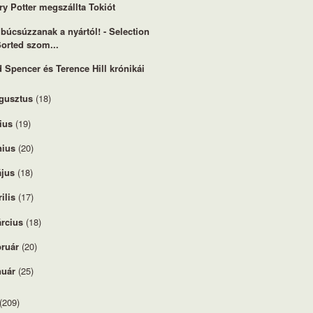
ry Potter megszállta Tokiót
 búcsúzzanak a nyártól! - Selection
orted szom...
 Spencer és Terence Hill krónikái
gusztus
(18)
lius
(19)
nius
(20)
jus
(18)
rilis
(17)
rcius
(18)
bruár
(20)
nuár
(25)
(209)