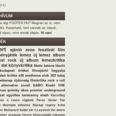
(11)
HÍVUM
 a régi FOOTER.HU? Megvan az is, nem
dni. Kereshető, fent vannak az írások,
l olyan, mint annak idején.
Itt van!
KÉK
ert
ajánló
zene
fesztivál
film
ényjáték
lemez
új lemez
album
st
rock
új album
lemezkritika
j dal
könyvkritika
Akela
katona lászló
budapest értékei
filmajánló
hegyalja
ideó
kritika
a38
anathema
club 202
tokaj
letésnap
újdonság
filmkritika
rock n roll
alternative
zorall
GABO Kiadó
VHK
ecsa
quimby
ákos
premier
underground
zat
együttes
karácsony
slash
Kiscsillag
uns n roses
vígjáték
Parov Stelar
The
d
disztópia
előzetes
ifjúsági regény
krimi
és
Biohazard
budai vár
f.o.system
the doors
ather systems
Ciceró Könyvstúdió
cökxpon