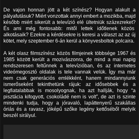
De vajon honnan jött a két színész? Hogyan alakult a
pályafutásuk? Miért vonzottak annyi embert a mozikba, majd
később miért sikerült a televízió elé ültetniük százezreket?
És ami még fontosabb: mitől lettek időtlenek közös
alkotásaik? Ezekre a kérdésekre is keresi a választ az az új
kötet, mely szeptember 6-án kerül a könyvesboltok polcaira.
A két olasz filmszínész közös filmjeinek többsége 1967 és
1985 között került a mozivászonra, de mind a mai napig
rendszeresen feltűnnek a televízióban, és az internetes
videómegosztó oldalak is tele vannak velük. Így ma már
nem csak generációs emlékként, hanem mindannyiunk
ismerőseként tekinthetünk rájuk: az idősebbek és a
legfiatalabbak is mosolyognak, ha azt hallják, hogy “a
pisztácia kifogyott, csokoládé nem is volt”, de azt is szinte
mindenki tudja, hogy a jóravaló, lapáttenyerű szakállas
óriás és a ravasz, jóképű szőke legény kettőséből melyik
beszél sirályul.