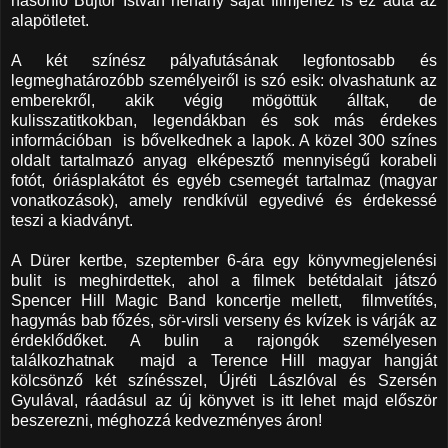
hasonló Bujtor István néhány saját filmjéhez is ez adta az
alapötletet.
A két színész pályafutásának legfontosabb és
legmeghatározóbb személyeiről is szó esik: olvashatunk az
emberekről, akik végig mögöttük álltak, de
kulisszatitkokban, legendákban és sok más érdekes
információban is bővelkednek a lapok. A közel 300 színes
oldalt tartalmazó anyag elképesztő mennyiségű korabeli
fotót, óriásplakátot és egyéb csemegét tartalmaz (magyar
vonatkozások), amely rendkívül egyedivé és érdekessé
teszi a kiadványt.
A Dürer kertbe, szeptember 6-ára egy könyvmegjelenési
bulit is meghirdettek, ahol a filmek betétdalait játszó
Spencer Hill Magic Band koncertje mellett, filmvetítés,
hagymás bab főzés, sör-virsli verseny és kvízek is várják az
érdeklődőket. A bulin a rajongók személyesen
találkozhatnak majd a Terence Hill magyar hangját
kölcsönző két színésszel, Újréti Lászlóval és Szersén
Gyulával, ráadásul az új könyvet is itt lehet majd először
beszerezni, méghozzá kedvezményes áron!