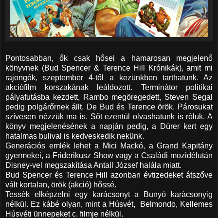
Pontosabban, ők csak hősei a hamarosan megjelenő
könyvnek (Bud Spencer & Terence Hill Krónikák), amit mi
rajongók, szeptember 4-től a kezünkben tarthatunk. Az
akciófilm korszakának leáldozott. Terminátor politikai
pályafutásba kezdett, Rambo megöregedett, Steven Segal
pedig polgárőrnek állt. De Bud és Terence örök. Párosukat
szívesen nézzük ma is. Sőt ezentúl olvashatunk is róluk. A
könyv megjelenésének a napján pedig, a Dürer kert egy
hatalmas bulival is kedveskedik nekünk.
Generációs emlék lehet a Mici Mackó, a Grand Kapitány
gyermekei, a Friderikusz Show vagy a Családi mozidélután
Disney-vel megszakítása Antall József halála miatt.
Bud Spencer és Terence Hill azonban évtizedeket átszőve
vált kortalan, örök (akció) hőssé.
Tessék elképzelni egy karácsonyt a Bunyó karácsonyig
nélkül. Ez kábé olyan, mint a Húsvét, Belmondo, Kellemes
Húsvéti ünnepeket c. filmje nélkül.