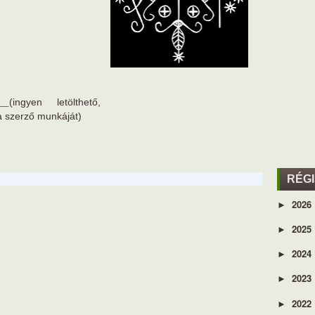
es
(ingyen letölthető,
a szerző munkáját)
RÉG
2026
►
2025
►
2024
►
2023
►
2022
►