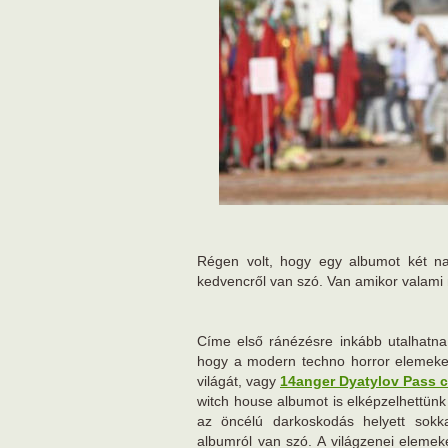
Régen volt, hogy egy albumot két na
kedvencről van szó. Van amikor valam
Címe első ránézésre inkább utalhatna
hogy a modern techno horror elemeke
világát, vagy
14anger Dyatylov Pass c
witch house albumot is elképzelhettün
az öncélú darkoskodás helyett sokka
albumról van szó. A világzenei elemeke