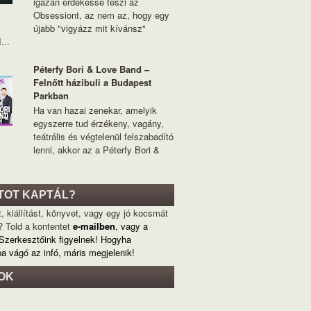
igazán érdekessé teszi az
Obsessiont, az nem az, hogy egy
újabb "vigyázz mit kívánsz"
...
Péterfy Bori & Love Band –
Felnőtt házibuli a Budapest
Parkban
Ha van hazai zenekar, amelyik
egyszerre tud érzékeny, vagány,
teátrális és végtelenül felszabadító
lenni, akkor az a Péterfy Bori &
TOT KAPTÁL?
, kiállítást, könyvet, vagy egy jó kocsmát
? Told a kontentet
e-mailben
, vagy a
 Szerkesztőink figyelnek! Hogyha
ba vágó az infó, máris megjelenik!
OK