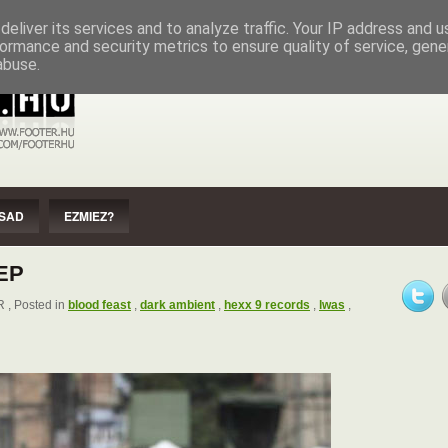
EZMIEZ?
IMPRESSZUM
SZERZŐI JOGOK
eliver its services and to analyze traffic. Your IP address and 
ormance and security metrics to ensure quality of service, gen
abuse.
SAD
EZMIEZ?
EP
, Posted in
blood feast
,
dark ambient
,
hexx 9 records
,
lwas
,