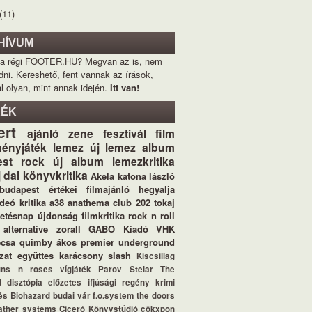
(11)
HÍVUM
 a régi FOOTER.HU? Megvan az is, nem
dni. Kereshető, fent vannak az írások,
l olyan, mint annak idején.
Itt van!
KÉK
ert
ajánló
zene
fesztivál
film
ényjáték
lemez
új lemez
album
st
rock
új album
lemezkritika
j dal
könyvkritika
Akela
katona lászló
budapest értékei
filmajánló
hegyalja
ideó
kritika
a38
anathema
club 202
tokaj
letésnap
újdonság
filmkritika
rock n roll
alternative
zorall
GABO Kiadó
VHK
ecsa
quimby
ákos
premier
underground
zat
együttes
karácsony
slash
Kiscsillag
uns n roses
vígjáték
Parov Stelar
The
d
disztópia
előzetes
ifjúsági regény
krimi
és
Biohazard
budai vár
f.o.system
the doors
ather systems
Ciceró Könyvstúdió
cökxpon