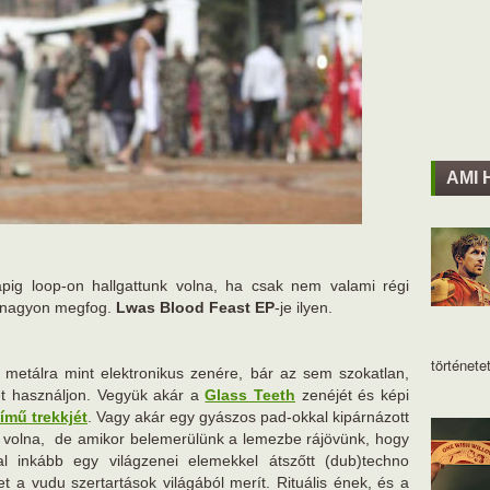
AMI 
pig loop-on hallgattunk volna, ha csak nem valami régi
i nagyon megfog.
Lwas Blood Feast EP
-je ilyen.
történetet
 metálra mint elektronikus zenére, bár az sem szokatlan,
t használjon. Vegyük akár a
Glass Teeth
zenéjét és képi
ímű trekkjét
. Vagy akár egy gyászos pad-okkal kipárnázott
k volna, de amikor belemerülünk a lemezbe rájövünk, hogy
l inkább egy világzenei elemekkel átszőtt (dub)techno
t a vudu szertartások világából merít. Rituális ének, és a