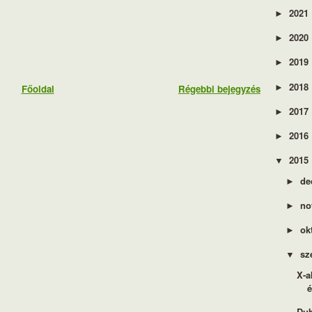
2021
►
2020
►
2019
►
2018
►
Főoldal
Régebbi bejegyzés
2017
►
2016
►
2015
▼
de
►
no
►
ok
►
sz
▼
X-a
é
Dub