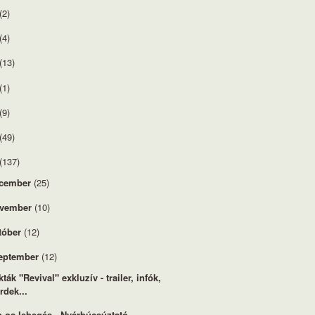
(2)
(4)
(13)
(1)
(9)
(49)
(137)
cember
(25)
vember
(10)
tóber
(12)
eptember
(12)
kták "Revival" exkluzív - trailer, infók,
rdek...
-os lebegés - Nyárbúcsúztató