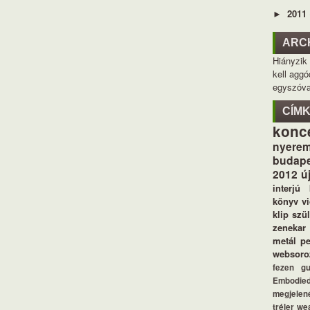
2011
►
ARC
Hiányzik
kell aggó
egyszóva
CÍM
konc
nyerem
budape
2012
ú
interjú
könyv
v
klip
szü
zenekar
metál
p
websoro
fezen
g
Embodie
megjelen
tréler
we