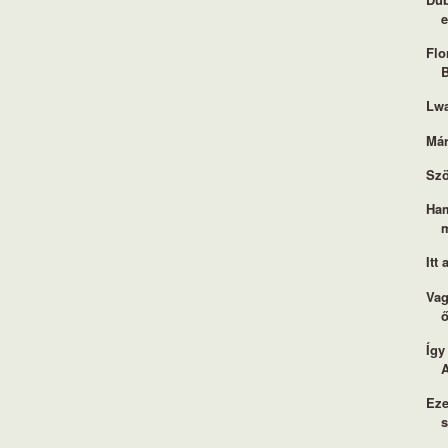
e
Flo
B
Lwa
Már
Szö
Ham
Itt
Vag
Így
Eze
s