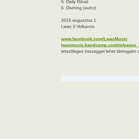
5. Daily Ritual
6. Divining (outro)
2015 augusztus 1.
Lwas X Volkanos
www.facebook.com/LwasMusic
lwasmusic.bandcamp.com/releas
tetszőleges összeggel lehet támogatni 