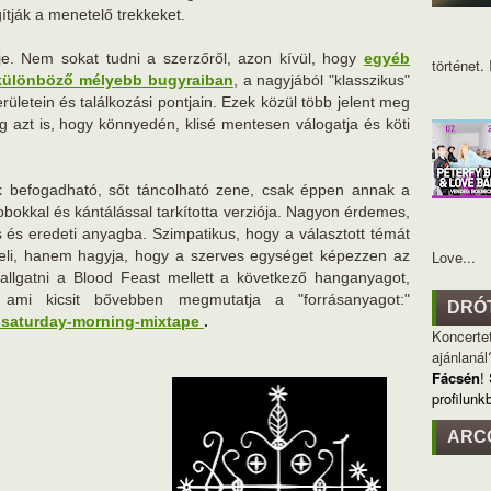
ítják a menetelő trekkeket.
je. Nem sokat tudni a szerzőről, azon kívül, hogy
egyéb
történet. I
különböző mélyebb bugyraiban
, a nagyjából "klasszikus"
erületein és találkozási pontjain. Ezek közül több jelent meg
azt is, hogy könnyedén, klisé mentesen válogatja és köti
 befogadható, sőt táncolható zene, csak éppen annak a
obokkal és kántálással tarkította verziója. Nagyon érdemes,
ss és eredeti anyagba. Szimpatikus, hogy a választott témát
li, hanem hagyja, hogy a szerves egységet képezzen az
Love...
hallgatni a Blood Feast mellett a következő hanganyagot,
 ami kicsit bővebben megmutatja a "forrásanyagot:"
DRÓ
-saturday-morning-mixtape
.
Koncertet
ajánlanál
Fácsén
!
profilunk
ARC