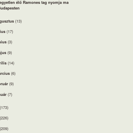
egyetlen élő Ramones tag nyomja ma
Budapesten
gusztus
(13)
lius
(17)
nius
(3)
jus
(9)
rilis
(14)
rcius
(6)
bruár
(9)
nuár
(7)
(173)
(226)
(209)