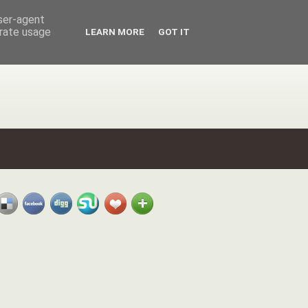
user-agent
erate usage
LEARN MORE
GOT IT