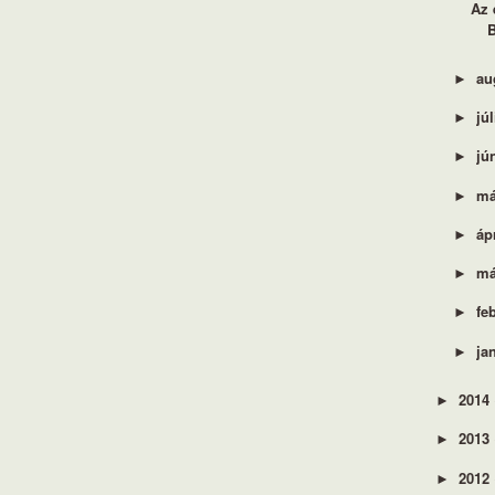
Az 
au
►
jú
►
jú
►
má
►
áp
►
má
►
fe
►
ja
►
2014
►
2013
►
2012
►