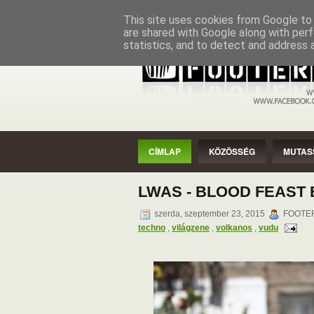
CÍMLAP
KÖZÖSSÉG
MUTASSAD
This site uses cookies from Google to d
are shared with Google along with perf
statistics, and to detect and address 
CÍMLAP
KÖZÖSSÉG
MUTAS
LWAS - BLOOD FEAST 
szerda, szeptember 23, 2015
FOOTER 
techno
,
világzene
,
volkanos
,
vudu