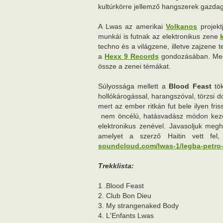
kultúrkörre jellemző hangszerek gazdag
A Lwas az amerikai
Volkanos
projekt
munkái is futnak az elektronikus zene
techno és a világzene, illetve zajzene t
a
Hexx 9 Records
gondozásában. Meg 
össze a zenei témákat.
Súlyossága mellett a
Blood Feast
tök
hollókárogással, harangszóval, törzsi d
mert az ember ritkán fut bele ilyen fri
nem öncélú, hatásvadász módon keze
elektronikus zenével. Javasoljuk meg
amelyet a szerző Haitin vett fel,
soundcloud.com/lwas-1/legba-petro
Trekklista:
1 .Blood Feast
2. Club Bon Dieu
3. My strangenaked Body
4. L'Enfants Lwas