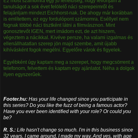
Ez most számomra egy jó lehetőség, hogy levonjam a
tanulságot a sok évet felölelő náci szerepeimről és
felajánljam mindezt Eichhorst-nak. De ahogy már korábban
is említettem, ez egy fordulópont számomra. Eséllyel nem
fognak többé náci tisztként látni a filmvásznon. Mint
gonosztevőt IGEN, mert imádom ezt, de azt hiszem,
végeztem a nácikkal. Kivéve persze, ha valami izgalmas és
ellenállhatatlan szerep jön majd szembe, amit újabb
kihívásként fogok megélni. Egyelőre várok és figyelek.
Egyébként úgy kaptam meg a szerepet, hogy megcsörrent a
telefonom, felvettem és kaptam egy ajánlatot. Néha a dolgok
ilyen egyszerűek.
Footer.hu:
Has your life changed since you participate in
this series? Do you like the fuzz of being a famous actor?
Have you ever been identified with your role? Or could you
be?
​R. S.:
Life hasn't change so much. I'm in this business since
32 years. I came around. I made my way. And yes, with age