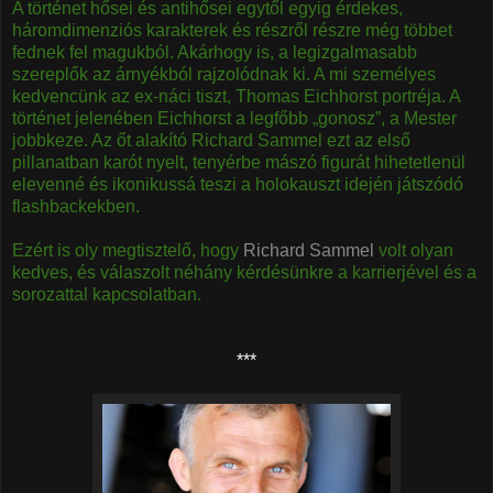
A történet hősei és antihősei egytől egyig érdekes,
háromdimenziós karakterek és részről részre még többet
fednek fel magukból. Akárhogy is, a legizgalmasabb
szereplők az árnyékból rajzolódnak ki. A mi személyes
kedvencünk az ex-náci tiszt, Thomas Eichhorst portréja. A
történet jelenében Eichhorst a legfőbb „gonosz”, a Mester
jobbkeze. Az őt alakító Richard Sammel ezt az első
pillanatban karót nyelt, tenyérbe mászó figurát hihetetlenül
elevenné és ikonikussá teszi a holokauszt idején játszódó
flashbackekben.
Ezért is oly megtisztelő, hogy
Richard Sammel
volt olyan
kedves, és válaszolt néhány kérdésünkre a karrierjével és a
sorozattal kapcsolatban.
***