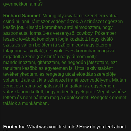
gyermekkori álma?
Richard Sammel:
Mindig olyasvalamit szerettem volna
csinálni, ami iránt szenvedélyt érzek. A színészet egészen
későn jött. Kissrác koromban arról álmodoztam, hogy
asztronauta, forma 1-es versenyző, cowboy, Pókember
leszek; továbbá komolyan foglalkoztatott, hogy kiváló
szakács váljon belőlem (a szüleim egy nagy étterem
tulajdonosai voltak), de nyolc éves koromban magával
ragadott a zene (ez szintén nagy álmom volt):
mandolinoztam, gitároztam, és hegedűn játszottam, ezt
tanultam később az egyetemen is. Utcai aktivistaként
tevékenykedtem, és rengeteg utcai előadás szereplője
voltam. Itt alakult ki a színészet iránti szenvedélyem. Miután
zenét és dráma-színjátszást hallgattam az egyetemen,
választanom kellett, hogy miben legyek profi. Végül színész
lettem és nem bántam meg a döntésemet. Rengetek örömet
találok a munkámban.
Footer.hu:
What was your first role? How do you feel about