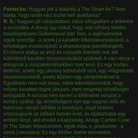
Footer.hu:
Hogyan jött a felkérés a The Strain-be? Nem
bánta, hogy ismét náci tisztet kell alakítania?
R. S.:
Nagyon jól választottam, mikor elfogadtam a felkérést
a sorozatba. A dolog úgy indult, hogy volt néhány telefon
beszélgetésem Gulliermoval [del Toro, a regényeredeti
egyik szerzője - a szerk.] a karakter kibontakoztatásáról, a
lehetséges evolúciójáról, a dramaturgiai jelentőségéről.
Eichhorst alakja az első és második kötetből vett, két
különböző karakter összevonásából született. A náci része a
dolognak a visszatekintésekben nyer teret. Ez egy kortárs
történet, amely egy járvány kitöréséről szól, egy világméretű
összeesküvésről, amely közben egy vámpírtörténet is.
Egyáltalán nem volt rossz, mikor kikristályosodott, hogy
milyen karaktert fogok játszani, mert rengeteg lehetőséget
tartogatott. A sorozat nem keveri a történelmi vonalat a
kortárs szállal, így lehetőségem van egy nagyon erős és
hatalmas vámpír bőrébe is belebújni, majd hirtelen
visszaugrunk az időben hetven évet, és eljátszhatok egy
emberi lényt, akit elvakít a kapzsiság. Ahogy Carlton Cuse
[A The Strain showrunnere, egyik írója, e. producere - a
szerk.] mondaná: Ez egy thriller, horror elemekkel.