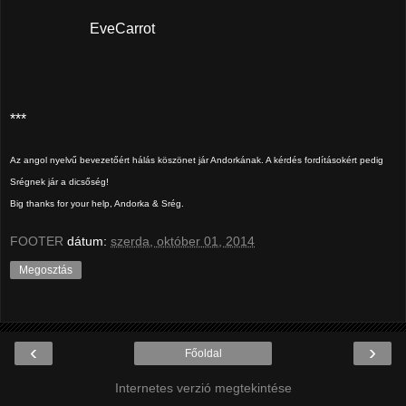
EveCarrot
***
Az angol nyelvű bevezetőért hálás köszönet jár Andorkának. A kérdés fordításokért pedig
Srégnek jár a dicsőség!
Big thanks for your help, Andorka & Srég.
FOOTER
dátum:
szerda, október 01, 2014
Megosztás
‹
›
Főoldal
Internetes verzió megtekintése