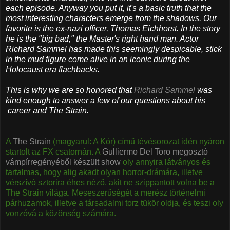
each episode. Anyway you put it, it's a basic truth that the
most interesting characters emerge from the shadows. Our
favorite is the ex-nazi officer, Thomas Eichhorst. In the story
he is the "big bad," the Master's right hand man. Actor
Richard Sammel has made this seemingly despicable, stick
in the mud figure come alive in an iconic during the
Holocaust era flachbacks.
This is why we are so honored that
Richard Sammel
was
kind enough to answer a few of our questions about his
career and The Strain.
A
The Strain
(magyarul: A Kór) című tévésorozat idén nyáron
startolt az FX csatornán. A
Gulliermo Del Toro megosztó
vámpírregényéből készült show
oly annyira látványos és
tartalmas, hogy alig akadt olyan horror-drámára, illetve
vérszívó sztorira éhes néző, akit ne szippantott volna be a
The Strain világa. Meseszerűségét a merész történelmi
párhuzamok, illetve a társadalmi torz tükör oldja, és teszi oly
vonzóvá a közönség számára.