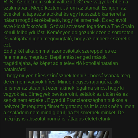
R. S.:
Az élet nem sokat változott. 32 éve vagyok ebben a
szakmában. Megérkeztem. Járom az utamat. És igen, az
évekkel, a tapasztalatokkal és egy hosszabb karrierrel a
hátam mögött érzékelhető, hogy felismernek. És ez évről
évre kicsit fokozódik. Szóval szívesen fogadom a The Strain
körüli felbolydulást. Keményen dolgozunk ezen a sorozaton,
és valójában igen megnyugtató, hogy az emberek szeretik
ezt.
Eddig két alkalommal azonosítottak szereppel és ez
félelmetes, megrázó. Bepillantást enged mások
tragédiájába, és képet ad a televízió kotrollálhatatlan
hatalmáról.
...hogy milyen híres színésznek lenni? - bocsássanak meg,
de én nem vagyok híres. Minden egyes rajongóra, aki
felismer az utcán jut ezer, akinek fogalma sincs, hogy ki
vagyok én. Elmegyek bevásárolni, sétálok az utcán és ez
senkit nem érdekel. Egyedül Franciaországban trükkös a
helyzet (itt rengeteg filmet forgattam) és itt is csak néha, mert
a családom nem mindig örül, ha felismernek minket. De
még így is abszolút normális, átlagos életet élünk.