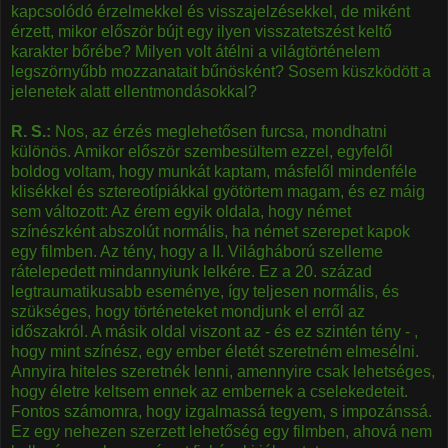
kapcsolódó érzelmekkel és visszajelzésekkel, de miként
érzett, mikor először bújt egy ilyen visszatetszést keltő
karakter bőrébe? Milyen volt átélni a világtörténelem
legszörnyűbb mozzanatait bűnösként? Sosem küszködött a
jelenetek alatt ellentmondásokkal?
R. S.:
Nos, az érzés meglehetősen furcsa, mondhatni
különös. Amikor először szembesültem ezzel, egyfelől
boldog voltam, hogy munkát kaptam, másfelől mindenféle
klisékkel és sztereotípiákkal gyötörtem magam, és ez máig
sem változott: Az érem egyik oldala, hogy német
színészként abszolút normális, ha német szerepet kapok
egy filmben. Az tény, hogy a II. Világháború szelleme
rátelepedett mindannyiunk lelkére. Ez a 20. század
legtraumatikusabb eseménye, így teljesen normális, és
szükséges, hogy történeteket mondjunk el erről az
időszakról. A másik oldal viszont az - és ez szintén tény - ,
hogy mint színész, egy ember életét szeretném elmesélni.
Annyira hiteles szeretnék lenni, amennyire csak lehetséges,
hogy életre keltsem ennek az embernek a cselekedeteit.
Fontos számomra, hogy izgalmassá tegyem, s impozánssá.
Ez egy nehezen szerzett lehetőség egy filmben, ahová nem