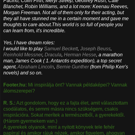
Pacino, Colin Firth, Meryl Streep, Geoffrey Rush, Cate
Blanchet, Robin Williams, and a lot more: Keenau Reeves,
Morgan Freeman. Not all of them only for their acting, but
they all have stunned me in a certain moment and gave me
thoughts to care about.
This world is so full of people you
can learn from, it's incredible.
Yes, I have dream roles:
I would like to play
Samuel Beckett
,
Joseph Beuss
,
Reinhold Messner
,
Dracula
,
Herman Hesse
, a marathon
man, James Cook ( 1. Antarctis expedition), a top secret
agent,
Abraham Lincoln
,
Bernie Gunther
(from Philip Kerr's
novels) and so on.
Footer.hu:
Mi inspirálja önt? Vannak példaképei? Vannak
álomszerepei?
R. S.:
Azt gondolom, hogy ez a fajta élet, amit választottam
csodálatos, és semmi másra nincs szükségem, csakis
inspirációra. Sokat merítek a természetből, a gyerekektől.
(Három gyermekem van.)
A gyerekek olyanok, mint a nyitott könyvek tele fehér
papírral és amikor rájuk nézek, amikor figyelem, ahogyan