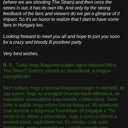
(where we are shooting The Strain) and then once the
series is out, it has its own life. And only by the strong
feedback of the fans and viewers do we get a glimpse of it
impact. So it's an honor to realize that I start to have some
fans in Hungary too.
Looking forward to meet you all and hope to join you soon
for a crazy and bloody B positiver party.
Very best wishes.
R. S.:
Tudta, hogy Magyarországon egyre népszerűbb a
The Strain? Üzenne valamit az olvasóknak, a magyar
rajongóknak?
Nem tudtam, hogy a sorozat Magyarországon is elérhető, de
úgy tudom, hogy az országuk Dracula egyik otthona is, de
legalábbis szorosabban kapcsolódik a történethez. Talán
önök is tudják, hogy milyen furcsa dolog ez. Mi színészek
csak tesszük a dolgunkat Torontóban (Itt forgatjuk a The
Strain-t) és abban a pillanatban, hogy a sorozat kikerül a
kezeink közül, saját életre kel. És mindez csak azért
történhetik, mert a rajongók és a nézők szeretik amit