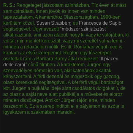
R. S.:
Rengeteget játszottam színházban. Tíz éven át mást
sem csináltam. Innen jövök és innen van minden
tapasztalatom. A kamerához Olaszországban, 1990-ben
kerültem közel,
Susan Strasberg
és
Francesca de Sapio
segítségével. Úgynevezett "
módszer színjátszást
"
alkalmaztunk, ami azon alapul, hogy ki vagy te valójában, ki
voltál, min mentél keresztül, vagy mi szerettél volna lenni -
minden a relaxáción múlik. És itt, Rómában végül meg is
kaptam az első szerepemet: Rögtön egy főszerepet
osztottak rám a Barbara Barny által rendezett "
Il piaceri
delle carni
" című filmben. A karakterem, Jürgen egy
szenvedélyes német író volt, akit katonának akartak
kényszeríteni. A férfi dezertál és megszökik egy gazdag,
olasz kereskedő segítségével. A két férfi végül barátságot
köt. Jürgen a bujkálás ideje alatt csodálatos dolgokat ír, de
az olasz a saját neve alatt publikálja a műveket és eloroz
minden dicsőséget. Amikor Jürgen rájön erre, minden
összeomlik. Ez a szerep indított el a pályámon és azóta is
igyekszem a szakmában maradni.