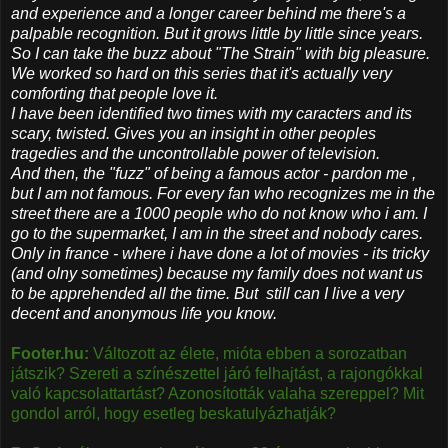
and experience and a longer career behind me there's a
palpable recognition. But it grows little by little since years.
So I can take the buzz about "The Strain" with big pleasure.
We worked so hard on this series that it's actually very
comforting that people love it.
I have been identified two times with my caracters and its
scary, twisted. Gives you an insight in other peoples
tragedies and the uncontrollable power of television​.
And then, the "fuzz" of being a famous actor - pardon me ,
but I am not famous. For every fan who recognizes me in the
street there are a 1000 people who do not know who i am. I
go to the supermarket, I am in the street and nobody cares.
Only in france - where i have done a lot of movies - its tricky
(and olny sometimes) because my family does not want us
to be apprehended all the time. But still can I live a very
decent and anonymous life you know.
Footer.hu:
Változott az élete, mióta ebben a sorozatban
játszik? Szereti a színészettel járó felhajtást, a rajongókkal
való kapcsolattartást? Azonosították valaha szereppel? Mit
gondol arról, hogy esetleg beskatulyázhatják?