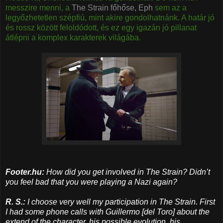
messzire menni, a
The Strain főhőse, Eph
sem az a
legyőzhetetlen szépfiú, mint akire gondolhatnánk. A határ jó
és rossz között feloldódott, és ez egy igazán jó pillanat
átlépni a komplex karakterek világába.
Footer.hu:
How did you get involved in The Strain? Didn’t
you feel bad that you were playing a Nazi again?
R. S.:
​I choose very well my participation in The Strain. First
I had some phone calls with Guillermo [del Toro] about the
extend of the character, his possible evolution, his