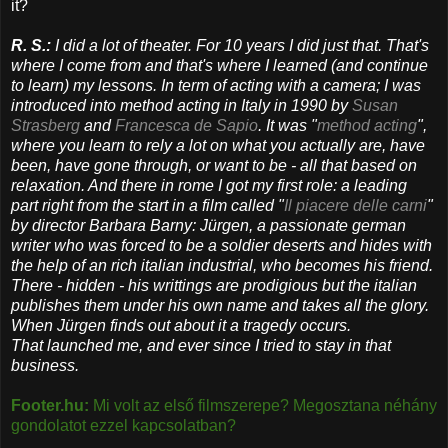
it?
​R. S.:
I did a lot of theater. For 10 years I did just that. That's
where I come from and that's where I learned (and continue
to learn) my lessons. In term of acting with a camera; I was
introduced into method acting in Italy in 1990 by
Susan
Strasberg
and
Francesca de Sapio
. It was "
method acting
",
where you learn to rely a lot on what you actually are, have
been, have gone through, or want to be​ - all that based on
relaxation. And there in rome I got my first role: a leading
part right from the start in a film called "
Il piacere delle carni
"
by director Barbara Barny: Jürgen, a passionate german
writer who was forced to be a soldier deserts and hides with
the help of an rich italian industrial, who becomes his friend.
There - hidden - his writtings are prodigious but the italian
publishes them under his own name and takes all the glory.
When Jürgen finds out about it a tragedy occurs.
That launched me, and ever since I tried to stay in that
business.
Footer.hu:
Mi volt az első filmszerepe? Megosztana néhány
gondolatot ezzel kapcsolatban?