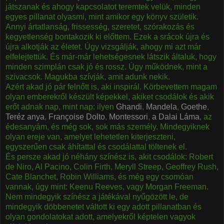
játszanak és ahogy kapcsolatot teremtek velük, minden
egyes pillanat olyasmi, mint amikor egy könyv születik.
Annyi ártatlanság, frissesség, szeretet, szórakozás és
kegyetlenség bontakozik ki előttem. Ezek a srácok újra és
újra alkotják az életet. Úgy vizsgálják, ahogy mi azt már
elfelejtettük. És már-már lehetségesnek látszik általuk, hogy
minden szimplán csak jó és rossz. Úgy működnek, mint a
szivacsok. Magukba szívják, amit adunk nekik.
Azért akad jó pár felnőtt is, aki inspirál. Körbevettem magam
olyan emberekről készült képekkel, akiket csodálok és akik
erőt adnak nap, mint nap: ilyen
Ghandi
,
Mandela
,
Goethe
,
Teréz anya
,
Françoise Dolto
,
Montessori
,
a Dalai Láma
, az
édesanyám, és még sok, sok más személy. Mindegyiknek
olyan ereje van, amelyet lehetetlen kiterjeszteni,
egyszerűen csak áhítattal és csodálattal töltenek el.
És persze akad jó néhány színész is, akit csodálok: Robert
de Niro, Al Pacino, Colin Firth, Meryll Streep, Geoffrey Rush,
Cate Blanchet, Robin Williams, és még egy csomóan
vannak, úgy mint: Keenu Reeves, vagy Morgan Freeman.
Nem mindegyik színész a játékával nyűgözött le, de
mindegyik döbbenetet váltott ki egy adott pillanatban és
olyan gondolatokat adott, amelyekről képtelen vagyok