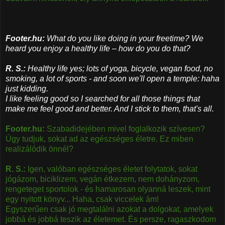
Footer.hu:
What do you like doing in your freetime? We
heard you enjoy a healthy life – how do you do that?
​R. S.:
Healthy life yes; lots of yoga, bicycle, vegan food, no
smoking, a lot of sports - and soon we'll open a temple: haha
just kidding.
I like feeling good so I searched for all those things that
make me feel good and better. And I stick to them, that's all.
Footer.hu:
Szabadidejében mivel foglalkozik szívesen?
Úgy tudjuk, sokat ad az egészséges életre. Ez miben
realizálódik önnél?
R. S.:
Igen, valóban egészséges életet folytatok, sokat
jógázom, biciklizem, vegán étkezem, nem dohányzom,
rengeteget sportolok - és hamarosan olyanná leszek, mint
egy nyitott könyv... Haha, csak viccelek ám!
Egyszerűen csak jó megtalálni azokat a dolgokat, amelyek
jobbá és jobbá teszik az életemet. És persze, ragaszkodom