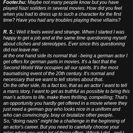
Footer.hu:
Maybe not many people know but you have
played Nazi soilders in several movies. How did you feel
when you had to dress up to such a character for the first
time? Have you had any troubles playing these villains?
R. S.:
​Well it feels weird and strange. When I started I was
happy to get a job and at the same time questioning myself
about cliches and stereotypes.​ ​Ever since this questioning
did not leave me:
at the one hand side its normal that - being a german actor I
get offers for german parts in movies. It's a fact that the
Second World War occupies all our spirits. It's the most
traumatising event of the 20th century. It's normal and
necessary that we want to tell stories about that.
On the other side, its a fact too, that as an actor I want to tell
a mans story. I want to get as truthful as possible to bring this
man's actions to life, make them thrilling, compelling; That's
an opportunity you hardly get offered in a movie where they
just need a german guy who looks nice in a uniform​ and
who can convincingly, bray or brutalize​ other people.
So, "doing nazis" might be a challenge in the beginning of
an actor's career. But you need to carefully choose your
roles when you get a lot of those offers. Which I did - and I