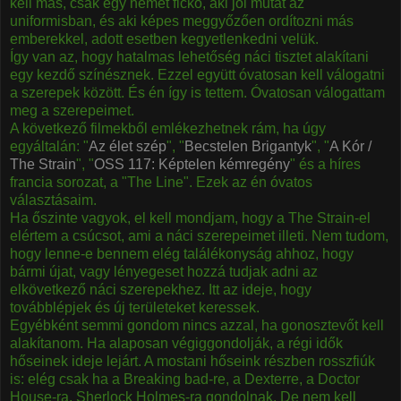
kell más, csak egy német fickó, aki jól mutat az
uniformisban, és aki képes meggyőzően ordítozni más
emberekkel, adott esetben kegyetlenkedni velük.
Így van az, hogy hatalmas lehetőség náci tisztet alakítani
egy kezdő színésznek. Ezzel együtt óvatosan kell válogatni
a szerepek között. És én így is tettem. Óvatosan válogattam
meg a szerepeimet.
A következő filmekből emlékezhetnek rám, ha úgy
egyáltalán: "
Az élet szép
", "
Becstelen Brigantyk
", "
A Kór /
The Strain
", "
OSS 117: Képtelen kémregény
" és a híres
francia sorozat, a "The Line". Ezek az én óvatos
választásaim.
Ha őszinte vagyok, el kell mondjam, hogy a The Strain-el
elértem a csúcsot, ami a náci szerepeimet illeti. Nem tudom,
hogy lenne-e bennem elég találékonyság ahhoz, hogy
bármi újat, vagy lényegeset hozzá tudjak adni az
elkövetkező náci szerepekhez. Itt az ideje, hogy
továbblépjek és új területeket keressek.
Egyébként semmi gondom nincs azzal, ha gonosztevőt kell
alakítanom. Ha alaposan végiggondolják, a régi idők
hőseinek ideje lejárt. A mostani hőseink részben rosszfiúk
is: elég csak ha a Breaking bad-re, a Dexterre, a Doctor
House-ra, Sherlock Holmes-ra gondolnak. De nem kell