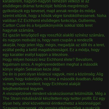
karakterem, nagyon-nagyon nehezen vetkőzi le az
elsődleges drámai funkcióját: feltűnik-megrémiszt-
gyilkolászik egy keveset, majd annak rendje és módja
szerint eltűnik, hogy a hősök végre tündökölhessenek. Noha
valóban EZ Eichhorst elsődleges funkciója, Gulliermo,
Carlton Cuse és a forgatókönyvírók sokkal több teret
hagynak számára.
Ez igazán lenyűgöző egy rosszfiút alakító színész számára,
és nagyon motiváló is, hogy nem csupán a rendezők
akarják, hogy jelen légy, mégis, megadják az időt és a teret,
ezáltal pedig a kellő magabiztosságot. Ez a módja, hogy
egy karakter esélyt kapjon a létezésre.
Hogy milyen hosszú lesz Eichhorst élete? Bevallom,
fogalmam sincs. A regényeredetiben meghal a második
könyv végén Setrakian keze által.
De én is pont olyan kíváncsi vagyok, mint a közönség: Alig
várom, hogy kiderüljön, mi lesz a második évadban. Addig
is megteszek mindent, hogy Eichhorst alakját
felejthetetlenné tegyem.
A visszajelzések mindent várakozásomat felülmúlták. Még a
The Strain indulásánál készítettem egy twitter profilt. Ez egy
olyan hely, ahol közvetlenül érintkezhetsz a közönséggel.
Szavaim nincsenek, oly annyira elképesztőek a reakciók.