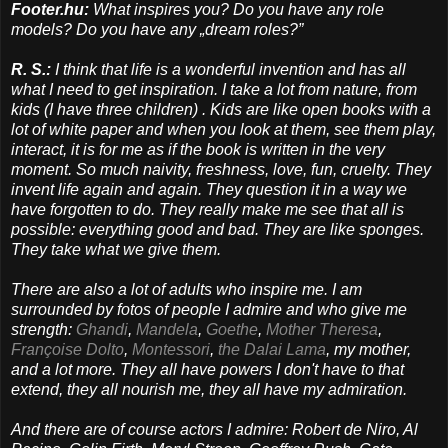
Footer.hu:
What inspires you? Do you have any role
models? Do you have any „dream roles?”
​R. S.:
I think that life is a wonderful invention and has all
what I need to get inspiration. I take a lot from nature, from
kids (I have three children) . Kids are like open books with a
lot of white paper and when you look at them, see them play,
interact, it is for me as if the book is written in the very
moment. So much naivity, freshness, love, fun, cruelty​. They
invent life again and again. They question it in a way we
have forgotten to do. They really make me see that all is
possible: everything good and bad. They are like sponges.
They take what we give them.
There are also a lot of adults who inspire me. I am
surrounded by fotos of people I admire and who give me
strength:
Ghandi
,
Mandela
,
Goethe
,
Mother Theresa
,
Françoise Dolto
,
Montessori
,
the Dalai Lama
, my mother,
and a lot more. They all have powers I don't have to that
extend, they all nourish me, they all have my admiration.
And there are of course actors I admire: Robert de Niro, Al