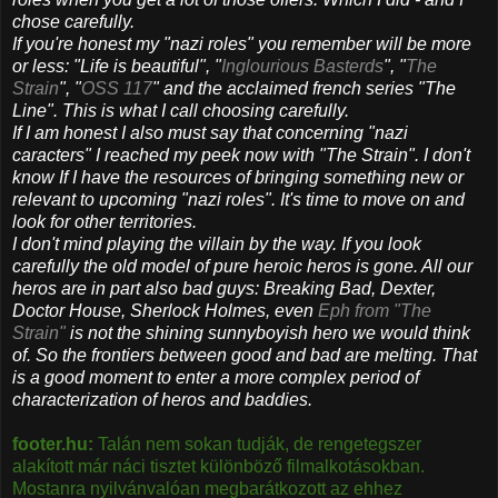
chose carefully.
If you're honest my "nazi roles" you remember will be more
or less: "Life is beautiful", "
Inglourious Basterds
", "
The
Strain
", "
OSS 117
" and the acclaimed french series "The
Line". This is what I call choosing carefully.
If I am honest I also must say that concerning "nazi
caracters" I reached my peek now with "The Strain". I don't
know If I have the resources of bringing something new or
relevant to upcoming "nazi roles". It's time to move on and
look for other territories.
I don't mind playing the villain by the way. If you look
carefully the old model of pure heroic heros is gone. All our
heros are in part also bad guys: Breaking Bad, Dexter,
Doctor House, Sherlock Holmes, even
Eph from "The
Strain"
is not the shining sunnyboyish hero we would think
of. So the frontiers between good and bad are melting. That
is a good moment to enter a more complex period of
characterization of heros and baddies.
footer.hu:
Talán nem sokan tudják, de rengetegszer
alakított már náci tisztet különböző filmalkotásokban.
Mostanra nyilvánvalóan megbarátkozott az ehhez