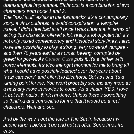
dramaturgical importance. Eichhorst is a combination of two
characters from book 1 and 2.
The "nazi stuff" exists in the flashbacks. It's a contemporary
story​​, a virus outbreak, a world conspiration, a vampire
movie. I didn't feel bad at all once I was clear that in terms of
acting this character offered a lot, really a lot of potential. It's
not only mixed contemporary and historical story lines. I also
have the possiblity to play a strong, very powerful vampire -
and then 70 years earlier a human beeing, corrupted by
greed for power. As
Carlton Cuse
puts it: it's a thriller with
horror elements. It's also the right moment for me to bring all
what I could have possibly learned over the years about
"nazi caracters" and ​offer it to Eichhorst. But as I sad it's a
turning point for me. You won't probably see me any more as
a nazi any more in movies to come. As a villain YES, i love
it, but with nazis I think I'm done. Unless there's something
so thrilling and compelling for me that it would be a real
challenge. Wait and see.
And by the way. I got the role in The Strain because my
phone rang, I picked it up and got an offer. Sometimes it's
easy.