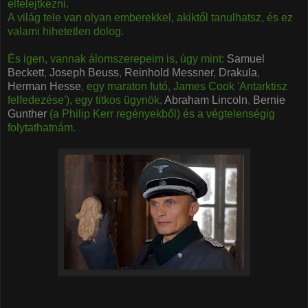
elfelejtkezni.
A világ tele van olyan emberekkel, akiktől tanulhatsz, és ez
valami hihetetlen dolog.
És igen, vannak álomszerepeim is, úgy mint:
Samuel
Beckett
,
Joseph Beuss
,
Reinhold Messner
,
Drakula
,
Herman Hesse
, egy maraton futó, James Cook 'Antarktisz
felfedezése'), egy titkos ügynök,
Abraham Lincoln
,
Bernie
Gunther
(a Philip Kerr regényekből) és a végtelenségig
folytathatnám.