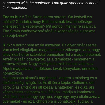
connected with the audience. I am quite speechless about
their reactions
.​
Footer.hu:
A The Strain horror sorozat. Ön kedveli ezt
műfajt? Gondolja, hogy Eichhorst-nak lesz lehetősége
kiteljesedni a képernyőn? Mit gondol, mennyire számít a
The Strain történetvezetésénél a közönség és a szakma
visszajelzése?
R. S.:
A horror nem az én asztalom. Ez olyan tinédzseres.
Van mivel elfoglaljam magam, nincs szükségem arra, hogy
televíziós horror sztorikkal pumpáljam fel a magánéletemet.
Amiért igazán odavagyok, az a természet - mindenem a
természetjárás. Nagy eséllyel összefuthatnak velem az
Alpok magaslatain, erdőkben, tavak környékén, érintetlen
hómezőkön.
Ha pontosan akarnék fogalmazni, engem a minőség és a
tökéletesség nyűgöz le. És itt jön a képbe Gulliermo del
Toro. Ő az a fickó aki ott kószál a háttérben, és ő az, aki
képes életet csempészni a játékba. Imádja a karaktereit,
védi őket, mint ahogy egy apa, vagy egy anya oltalmazná a
gyermekét - és ez Eichhorst-ra is vonatkozik. Tudják, a