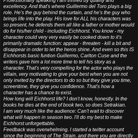
Professionally speaking I am thrilled by quality and
excellency. And that's where Guillermo del Toro plays a big
role. He's the guy behind the curtain, and he's the guy who
brings life into the play. His love for ALL his characters was
so present, he defends them all like a father or mother would
do for his/her child - including Eichhorst. You know - my
character could very very easily be cooked down to it's
primarily dramatic function: appear - threaten - kill a bit and
disappear in order to let the heros shine. And even so this IS
Eichhorsts basic funtion Guillermo, C​arlton Cuse and the
writers gave him a lot more time to tell his story as a
character. That's very compelling for the actor who plays the
villain, very motivating to give your best when you are not
only invited by the directors to do so​ but they give you time,
screentime, they give you confidence. That's how a
character has a chance to exist.
​How long will Eichhorst life? I don't know, honestly. In the
books he dies at the end of book two, so does Setrakian.
I am very much like the audience: Can't wait to discover
what will happen in season two. I'll do my best to make
Eichhorst unforgettable.​
​Feedback was overwhelming. I started a twitter account
since the beginning of The Strain. and there you are directly