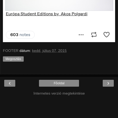
FOOTER
dátum:
kedd, július 07, 2015
Megosztás
‹
›
Főoldal
Internetes verzió megtekintése